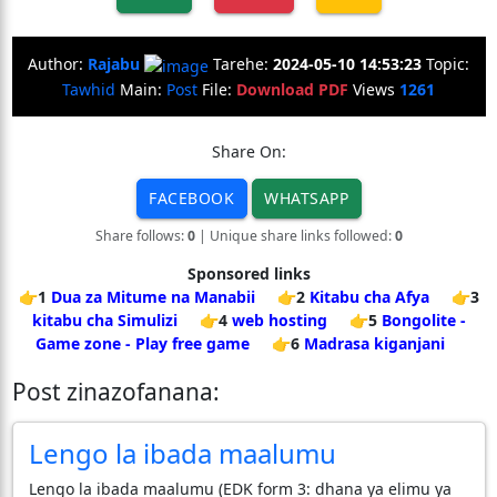
Author:
Rajabu
Tarehe:
2024-05-10 14:53:23
Topic:
Tawhid
Main:
Post
File:
Download PDF
Views
1261
Share On:
FACEBOOK
WHATSAPP
Share follows:
0
| Unique share links followed:
0
Sponsored links
👉1
Dua za Mitume na Manabii
👉2
Kitabu cha Afya
👉3
kitabu cha Simulizi
👉4
web hosting
👉5
Bongolite -
Game zone - Play free game
👉6
Madrasa kiganjani
Post zinazofanana:
Lengo la ibada maalumu
Lengo la ibada maalumu (EDK form 3: dhana ya elimu ya