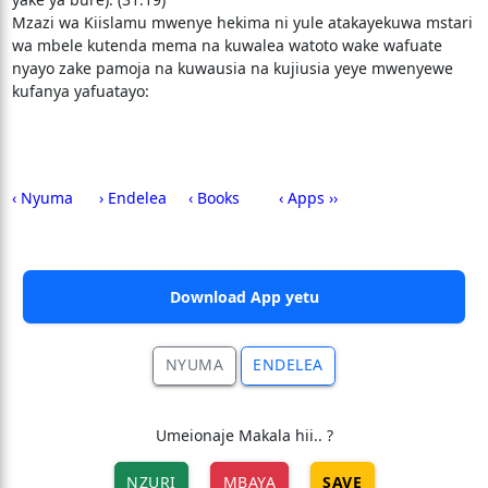
Mzazi wa Kiislamu mwenye hekima ni yule atakayekuwa mstari
wa mbele kutenda mema na kuwalea watoto wake wafuate
nyayo zake pamoja na kuwausia na kujiusia yeye mwenyewe
kufanya yafuatayo:
‹ Nyuma
› Endelea
‹ Books
‹ Apps ››
Download App yetu
NYUMA
ENDELEA
Umeionaje Makala hii.. ?
NZURI
MBAYA
SAVE