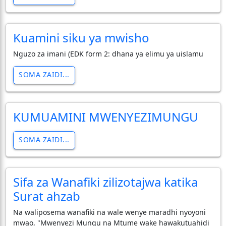
Kuamini siku ya mwisho
Nguzo za imani (EDK form 2: dhana ya elimu ya uislamu
SOMA ZAIDI...
KUMUAMINI MWENYEZIMUNGU
SOMA ZAIDI...
Sifa za Wanafiki zilizotajwa katika
Surat ahzab
Na waliposema wanafiki na wale wenye maradhi nyoyoni
mwao, "Mwenyezi Mungu na Mtume wake hawakutuahidi