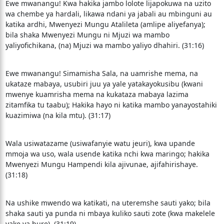
Ewe mwanangu! Kwa hakika jambo lolote lijapokuwa na uzito
wa chembe ya hardali, likawa ndani ya jabali au mbinguni au
katika ardhi, Mwenyezi Mungu Atalileta (amlipe aliyefanya);
bila shaka Mwenyezi Mungu ni Mjuzi wa mambo
yaliyofichikana, (na) Mjuzi wa mambo yaliyo dhahiri. (31:16)
Ewe mwanangu! Simamisha Sala, na uamrishe mema, na
ukataze mabaya, usubiri juu ya yale yatakayokusibu (kwani
mwenye kuamrisha mema na kukataza mabaya lazima
zitamfika tu taabu); Hakika hayo ni katika mambo yanayostahiki
kuazimiwa (na kila mtu). (31:17)
Wala usiwatazame (usiwafanyie watu jeuri), kwa upande
mmoja wa uso, wala usende katika nchi kwa maringo; hakika
Mwenyezi Mungu Hampendi kila ajivunae, ajifahirishaye.
(31:18)
Na ushike mwendo wa katikati, na uteremshe sauti yako; bila
shaka sauti ya punda ni mbaya kuliko sauti zote (kwa makelele
yake ya bure). (31:19)