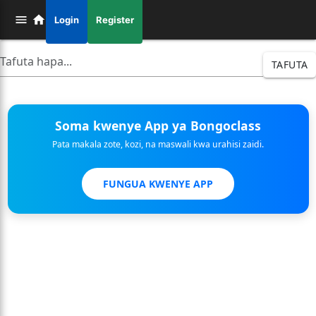
Login
Register
TAFUTA
Soma kwenye App ya Bongoclass
Pata makala zote, kozi, na maswali kwa urahisi zaidi.
FUNGUA KWENYE APP