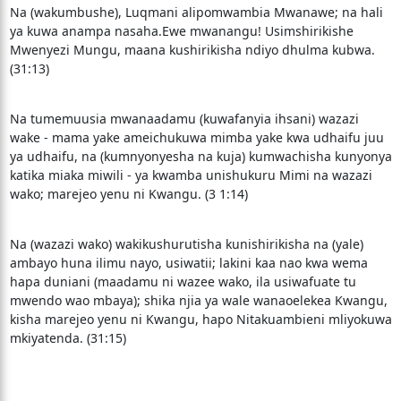
Na (wakumbushe), Luqmani alipomwambia Mwanawe; na hali
ya kuwa anampa nasaha.Ewe mwanangu! Usimshirikishe
Mwenyezi Mungu, maana kushirikisha ndiyo dhulma kubwa.
(31:13)
Na tumemuusia mwanaadamu (kuwafanyia ihsani) wazazi
wake - mama yake ameichukuwa mimba yake kwa udhaifu juu
ya udhaifu, na (kumnyonyesha na kuja) kumwachisha kunyonya
katika miaka miwili - ya kwamba unishukuru Mimi na wazazi
wako; marejeo yenu ni Kwangu. (3 1:14)
Na (wazazi wako) wakikushurutisha kunishirikisha na (yale)
ambayo huna ilimu nayo, usiwatii; lakini kaa nao kwa wema
hapa duniani (maadamu ni wazee wako, ila usiwafuate tu
mwendo wao mbaya); shika njia ya wale wanaoelekea Kwangu,
kisha marejeo yenu ni Kwangu, hapo Nitakuambieni mliyokuwa
mkiyatenda. (31:15)