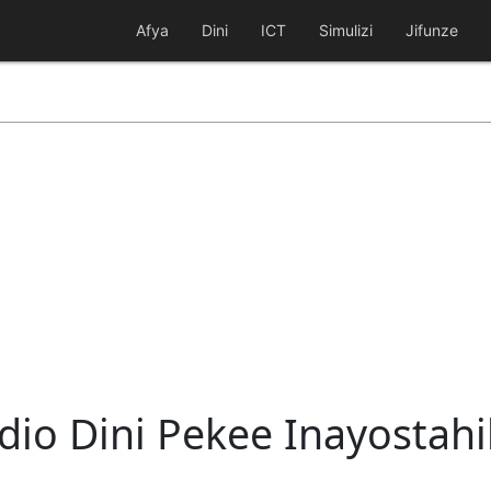
Afya
Dini
ICT
Simulizi
Jifunze
io Dini Pekee Inayostahi