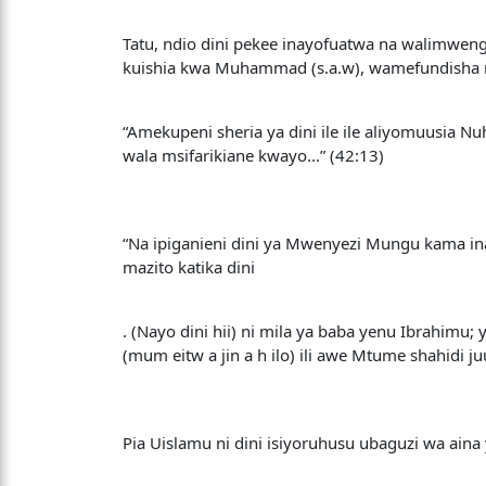
Tatu, ndio dini pekee inayofuatwa na walimwe
kuishia kwa Muhammad (s.a.w), wamefundisha n
“Amekupeni sheria ya dini ile ile aliyomuusia 
wala msifarikiane kwayo...” (42:13)
“Na ipiganieni dini ya Mwenyezi Mungu kama i
mazito katika dini
. (Nayo dini hii) ni mila ya baba yenu Ibrahimu;
(mum eitw a jin a h ilo) ili awe Mtume shahidi j
Pia Uislamu ni dini isiyoruhusu ubaguzi wa ain