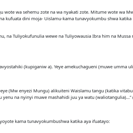
ngu wote wa sehemu zote na wa nyakati zote. Mitume wote wa 
a kufuata dini moja- Uislamu-kama tunavyokumbu shwa katika a
Nuhu, na Tuliyokufunulia wewe na Tuliyowausia Ibra him na Mussa
navyostahiki (kupiganiw a). Yeye amekuchagueni (muwe umma u
 yeye (Mw enyezi Mungu) alikuiteni Waislamu tangu (katika vitabu 
uu yenu na nyinyi muwe mashahidi juu ya watu (waliotangulia)...” 
a yoyote kama tunavyokumbushwa katika aya ifuatayo: