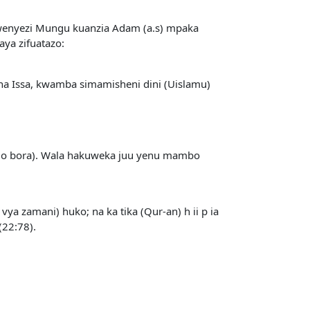
Mwenyezi Mungu kuanzia Adam (a.s) mpaka
ya zifuatazo:
 na Issa, kwamba simamisheni dini (Uislamu)
lio bora). Wala hakuweka juu yenu mambo
vya zamani) huko; na ka tika (Qur-an) h ii p ia
(22:78).