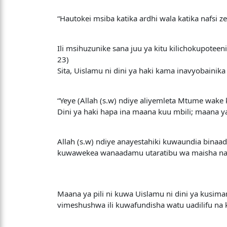
“Hautokei msiba katika ardhi wala katika nafsi
Ili msihuzunike sana juu ya kitu kilichokupotee
23)
Sita, Uislamu ni dini ya haki kama inavyobainika
“Yeye (Allah (s.w) ndiye aliyemleta Mtume wake kw
Dini ya haki hapa ina maana kuu mbili; maana y
Allah (s.w) ndiye anayestahiki kuwaundia bin
kuwawekea wanaadamu utaratibu wa maisha na 
Maana ya pili ni kuwa Uislamu ni dini ya kusimam
vimeshushwa ili kuwafundisha watu uadilifu na