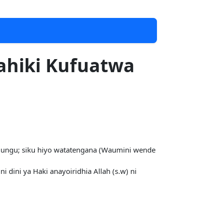
ahiki Kufuatwa
zi Mungu; siku hiyo watatengana (Waumini wende
dini ya Haki anayoiridhia Allah (s.w) ni