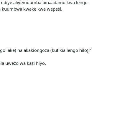
s.w) ndiye aliyemuumba binaadamu kwa lengo
la kuumbwa kwake kwa wepesi.
go lake) na akakiongoza (kufikia lengo hilo).”
la uwezo wa kazi hiyo.