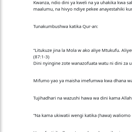
Kwanza, ndio dini ya kweli na ya uhakika kwa s
maalumu, na hivyo ndiye pekee anayestahiki k
Tunakumbushwa katika Qur-an:
“Litukuze jina la Mola w ako aliye Mtukufu. Aliye
(87:1-3)
Dini nyingine zote wanazofuata watu ni dini z
Mifumo yao ya maisha imefumwa kwa dhana wak
Tujihadhari na wazushi hawa wa dini kama Allah
“Na kama ukiwatii wengi katika (hawa) waliom