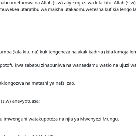
ababu imefumwa na Allah (s.w) aliye mjuzi wa kila kitu. Allah (
umuwekea utaratibu wa maisha utakaomuwezesha kufikia lengo 
umba (kila kitu na) kukitengeneza na akakikadiria (kila kimoja len
a upotofu kwa sababu zinabuniwa na wanaadamu wasio na ujuzi wa
iongozwa na matashi ya nafsi zao.
 (s.w) anavyotuasa:
o ulimwenguni watakupoteza na njia ya Mwenyezi Mungu.