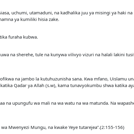
sa, uchumi, utamaduni, na kadhalika juu ya misingi ya haki na 
amna ya kumiliki hisia zake.
tika furaha kubwa.
na sherehe, tule na kunywa vilivyo vizuri na halali lakini tusif
apofikwa na jambo la kutuhuzunisha sana. Kwa mfano, Uislamu u
ni katika Qadar ya Allah (s.w), kama tunavyokumbu shwa katika aya
njaa na upungufu wa mali na wa watu na wa matunda. Na wapashe
 wa Mwenyezi Mungu, na kwake Yeye tutarejea”.(2:155-156)