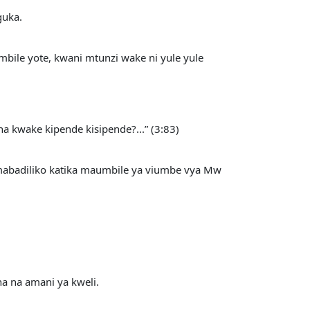
guka.
bile yote, kwani mtunzi wake ni yule yule
a kwake kipende kisipende?...” (3:83)
 mabadiliko katika maumbile ya viumbe vya Mw
a na amani ya kweli.