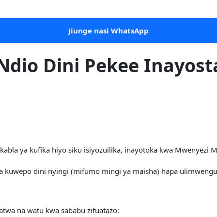
Jiunge nasi WhatsApp
Ndio Dini Pekee Inayost
ki kabla ya kufika hiyo siku isiyozuilika, inayotoka kwa Mwenye
a kuwepo dini nyingi (mifumo mingi ya maisha) hapa ulimwenguni 
uatwa na watu kwa sababu zifuatazo: