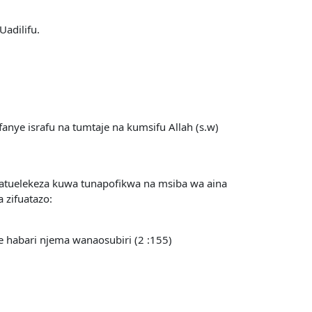
Uadilifu.
anye israfu na tumtaje na kumsifu Allah (s.w)
natuelekeza kuwa tunapofikwa na msiba wa aina
 zifuatazo:
 habari njema wanaosubiri (2 :155)