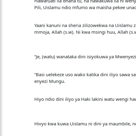
Hawafuati ila dhana tu, na hawakuwa ila ni wenye
Pili, Uislamu ndio mfumo wa maisha pekee una
Yaani kanuni na sheria zilizowekwa na Uislamu
mmoja, Allah (s.w). Ni kwa msingi huu, Allah (s
“Je, (watu) wanataka dini isiyokuwa ya Mwenyezi
“Basi uelekeze uso wako katika dini iliyo saw
enyezi Mungu.
Hiyo ndio dini iliyo ya Haki lakini watu wengi haw
Hivyo kwa kuwa Uislamu ni dini ya maumbile, nd