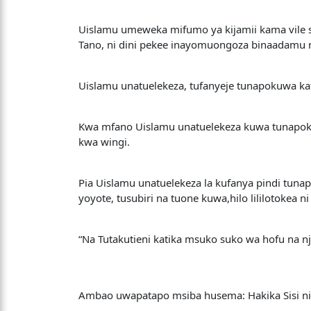
Uislamu umeweka mifumo ya kijamii kama vile sia
Tano, ni dini pekee inayomuongoza binaadamu n
Uislamu unatuelekeza, tufanyeje tunapokuwa ka
Kwa mfano Uislamu unatuelekeza kuwa tunapokuwa 
kwa wingi.
Pia Uislamu unatuelekeza la kufanya pindi tun
yoyote, tusubiri na tuone kuwa,hilo lililotokea 
“Na Tutakutieni katika msuko suko wa hofu na 
Ambao uwapatapo msiba husema: Hakika Sisi ni