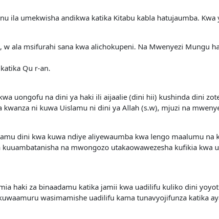
 zenu ila umekwisha andikwa katika Kitabu kabla hatujaumba. Kwa
ni, w ala msifurahi sana kwa alichokupeni. Na Mwenyezi Mungu ham
 katika Qu r-an.
a uongofu na dini ya haki ili aijaalie (dini hii) kushinda dini z
a kwanza ni kuwa Uislamu ni dini ya Allah (s.w), mjuzi na mweny
aadamu dini kwa kuwa ndiye aliyewaumba kwa lengo maalumu na 
kuuambatanisha na mwongozo utakaowawezesha kufikia kwa ufan
ia haki za binaadamu katika jamii kwa uadilifu kuliko dini yoyote
 kuwaamuru wasimamishe uadilifu kama tunavyojifunza katika aya