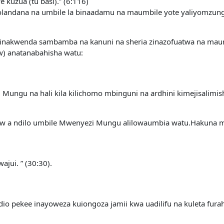
 kuzua (tu basi).” (6:116)
olandana na umbile la binaadamu na maumbile yote yaliyomzun
 zinakwenda sambamba na kanuni na sheria zinazofuatwa na maum
.w) anatanabahisha watu:
 Mungu na hali kila kilichomo mbinguni na ardhini kimejisalimish
a saw a ndilo umbile Mwenyezi Mungu alilowaumbia watu.Hakuna
ajui. ” (30:30).
io pekee inayoweza kuiongoza jamii kwa uadilifu na kuleta furah