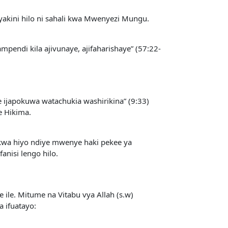
 yakini hilo ni sahali kwa Mwenyezi Mungu.
pendi kila ajivunaye, ajifaharishaye” (57:22-
ote ijapokuwa watachukia washirikina” (9:33)
e Hikima.
kwa hiyo ndiye mwenye haki pekee ya
isi lengo hilo.
 ile. Mitume na Vitabu vya Allah (s.w)
 ifuatayo: