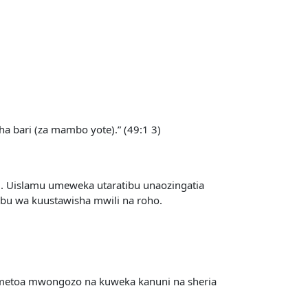
 bari (za mambo yote).” (49:1 3)
i. Uislamu umeweka utaratibu unaozingatia
bu wa kuustawisha mwili na roho.
 umetoa mwongozo na kuweka kanuni na sheria