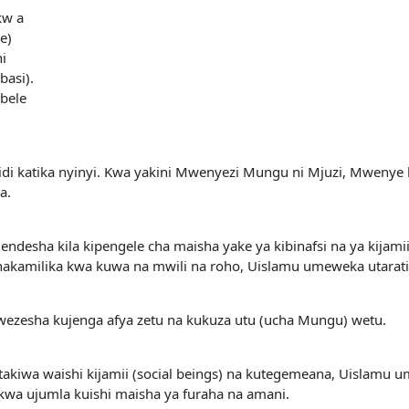
kw a
e)
i
basi).
bele
 katika nyinyi. Kwa yakini Mwenyezi Mungu ni Mjuzi, Mwenye ha
a.
esha kila kipengele cha maisha yake ya kibinafsi na ya kijami
kamilika kwa kuwa na mwili na roho, Uislamu umeweka utarati
ezesha kujenga afya zetu na kukuza utu (ucha Mungu) wetu.
akiwa waishi kijamii (social beings) na kutegemeana, Uislamu
kwa ujumla kuishi maisha ya furaha na amani.