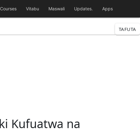
Courses
Vitabu
Maswali
Updates.
Apps
TAFUTA
ki Kufuatwa na