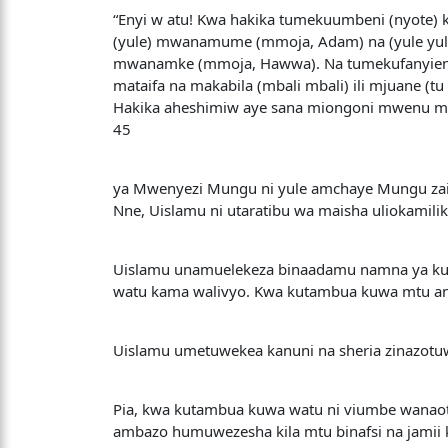
“Enyi w atu! Kwa hakika tumekuumbeni (nyote) 
(yule) mwanamume (mmoja, Adam) na (yule yul
mwanamke (mmoja, Hawwa). Na tumekufanyien
mataifa na makabila (mbali mbali) ili mjuane (tu 
Hakika aheshimiw aye sana miongoni mwenu m
45
ya Mwenyezi Mungu ni yule amchaye Mungu zaidi
Nne, Uislamu ni utaratibu wa maisha uliokamilik
Uislamu unamuelekeza binaadamu namna ya kuend
watu kama walivyo. Kwa kutambua kuwa mtu ana
Uislamu umetuwekea kanuni na sheria zinazotuw
Pia, kwa kutambua kuwa watu ni viumbe wanaot
ambazo humuwezesha kila mtu binafsi na jamii 