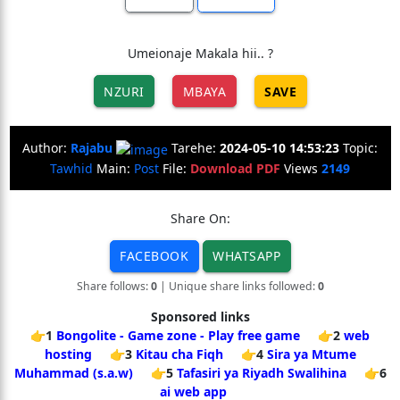
Umeionaje Makala hii.. ?
NZURI
MBAYA
SAVE
Author:
Rajabu
Tarehe:
2024-05-10 14:53:23
Topic:
Tawhid
Main:
Post
File:
Download PDF
Views
2149
Share On:
FACEBOOK
WHATSAPP
Share follows:
0
| Unique share links followed:
0
Sponsored links
👉1
Bongolite - Game zone - Play free game
👉2
web
hosting
👉3
Kitau cha Fiqh
👉4
Sira ya Mtume
Muhammad (s.a.w)
👉5
Tafasiri ya Riyadh Swalihina
👉6
ai web app