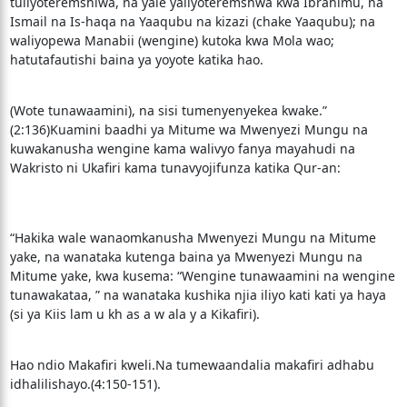
tuliyoteremshiwa, na yale yaliyoteremshwa kwa Ibrahimu, na
Ismail na Is-haqa na Yaaqubu na kizazi (chake Yaaqubu); na
waliyopewa Manabii (wengine) kutoka kwa Mola wao;
hatutafautishi baina ya yoyote katika hao.
(Wote tunawaamini), na sisi tumenyenyekea kwake.”
(2:136)Kuamini baadhi ya Mitume wa Mwenyezi Mungu na
kuwakanusha wengine kama walivyo fanya mayahudi na
Wakristo ni Ukafiri kama tunavyojifunza katika Qur-an:
“Hakika wale wanaomkanusha Mwenyezi Mungu na Mitume
yake, na wanataka kutenga baina ya Mwenyezi Mungu na
Mitume yake, kwa kusema: “Wengine tunawaamini na wengine
tunawakataa, ” na wanataka kushika njia iliyo kati kati ya haya
(si ya Kiis lam u kh as a w ala y a Kikafiri).
Hao ndio Makafiri kweli.Na tumewaandalia makafiri adhabu
idhalilishayo.(4:150-151).