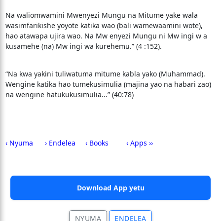
Na waliomwamini Mwenyezi Mungu na Mitume yake wala
wasimfarikishe yoyote katika wao (bali wamewaamini wote),
hao atawapa ujira wao. Na Mw enyezi Mungu ni Mw ingi w a
kusamehe (na) Mw ingi wa kurehemu.” (4 :152).
“Na kwa yakini tuliwatuma mitume kabla yako (Muhammad).
Wengine katika hao tumekusimulia (majina yao na habari zao)
na wengine hatukukusimulia...” (40:78)
‹ Nyuma
› Endelea
‹ Books
‹ Apps ››
Download App yetu
NYUMA
ENDELEA