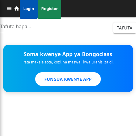
Login
Register
TAFUTA
Soma kwenye App ya Bongoclass
Pata makala zote, kozi, na maswali kwa urahisi zaidi.
FUNGUA KWENYE APP