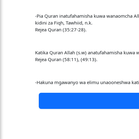
-Pia Quran inatufahamisha kuwa wanaomcha Allah
kidini za Fiqh, Tawhiid, n.k.
Rejea Quran (35:27-28).
Katika Quran Allah (s.w) anatufahamisha kuwa 
Rejea Quran (58:11), (49:13).
-Hakuna mgawanyo wa elimu unaooneshwa katika 