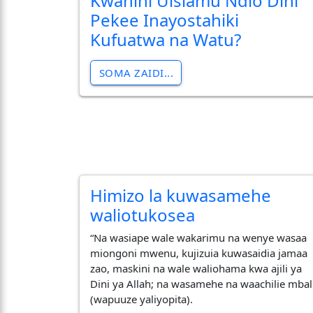
Kwanini Uislamu Ndio Dini
Pekee Inayostahiki
Kufuatwa na Watu?
SOMA ZAIDI...
Himizo la kuwasamehe
waliotukosea
“Na wasiape wale wakarimu na wenye wasaa
miongoni mwenu, kujizuia kuwasaidia jamaa
zao, maskini na wale waliohama kwa ajili ya
Dini ya Allah; na wasamehe na waachilie mbal
(wapuuze yaliyopita).