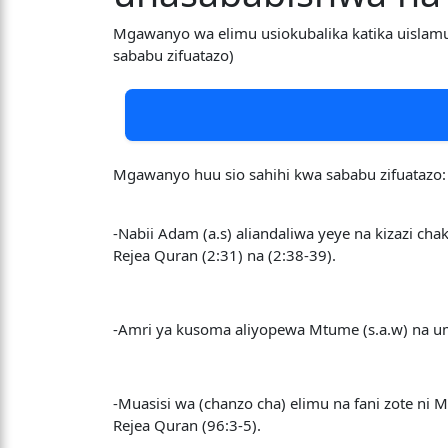
Mgawanyo wa elimu usiokubalika katika uislam
sababu zifuatazo)
Mgawanyo huu sio sahihi kwa sababu zifuatazo:
-Nabii Adam (a.s) aliandaliwa yeye na kizazi cha
Rejea Quran (2:31) na (2:38-39).
-Amri ya kusoma aliyopewa Mtume (s.a.w) na um
-Muasisi wa (chanzo cha) elimu na fani zote ni
Rejea Quran (96:3-5).