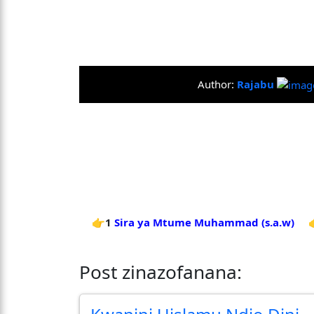
Author:
Rajabu
👉1
Sira ya Mtume Muhammad (s.a.w)
Post zinazofanana: