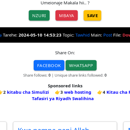
Umeionaje Makala hii.. ?
NZURI
MBAYA
SAVE
Tarehe:
2024-05-10 14:53:23
Topic:
Tawhid
Main:
Post
File:
Do
Share On:
FACEBOOK
WHATSAPP
Share follows:
0
| Unique share links followed:
0
Sponsored links
👉2
kitabu cha Simulizi
👉3
web hosting
👉4
Kitau cha 
Tafasiri ya Riyadh Swalihina