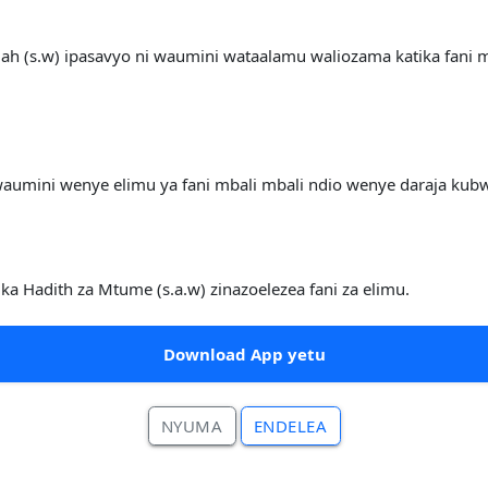
 (s.w) ipasavyo ni waumini wataalamu waliozama katika fani mbal
waumini wenye elimu ya fani mbali mbali ndio wenye daraja kubw
Hadith za Mtume (s.a.w) zinazoelezea fani za elimu.
Download App yetu
NYUMA
ENDELEA