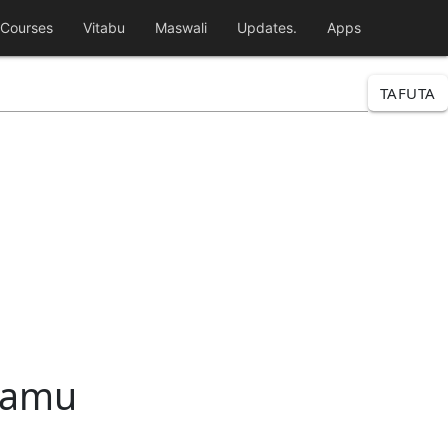
Courses
Vitabu
Maswali
Updates.
Apps
TAFUTA
slamu