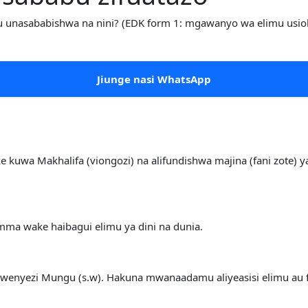
u unasababishwa na nini? (EDK form 1: mgawanyo wa elimu usio
Jiunge nasi WhatsApp
ke kuwa Makhalifa (viongozi) na alifundishwa majina (fani zote) ya
ma wake haibagui elimu ya dini na dunia.
 Mwenyezi Mungu (s.w). Hakuna mwanaadamu aliyeasisi elimu au fa