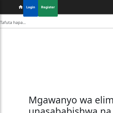
Login
Register
Mgawanyo wa elimu
unasababishwa na 