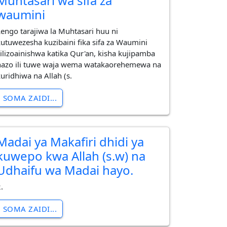
Muhtasari wa sifa za
waumini
Lengo tarajiwa la Muhtasari huu ni
kutuwezesha kuzibaini fika sifa za Waumini
zilizoainishwa katika Qur'an, kisha kujipamba
nazo ili tuwe waja wema watakaorehemewa na
kuridhiwa na Allah (s.
SOMA ZAIDI...
Madai ya Makafiri dhidi ya
kuwepo kwa Allah (s.w) na
Udhaifu wa Madai hayo.
.
SOMA ZAIDI...