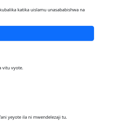
kubalika katika uislamu unasababishwa na
 vitu vyote.
ni yeyote ila ni mwendelezaji tu.