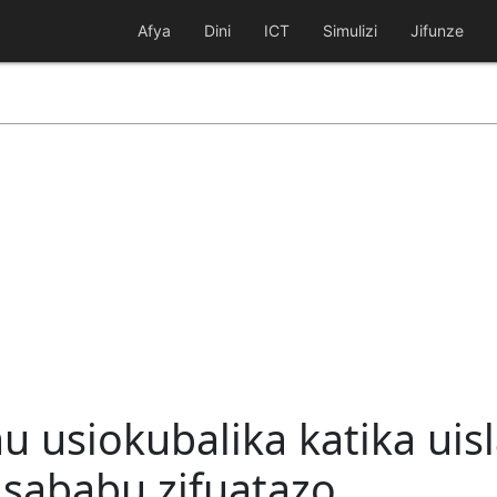
Afya
Dini
ICT
Simulizi
Jifunze
 usiokubalika katika ui
sababu zifuatazo