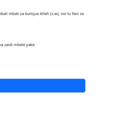
i mbali za kumjua Allah (s.w), sio tu fani za
a zaidi mbele yake.