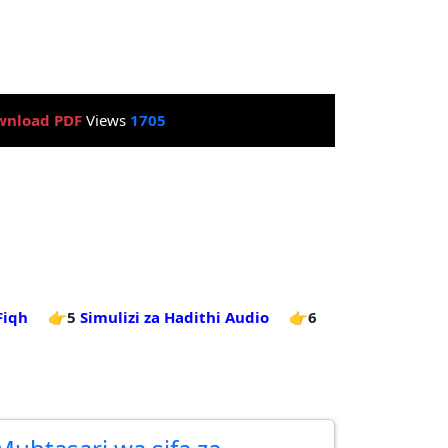
wnload PDF
Views
1705
Fiqh
👉5
Simulizi za Hadithi Audio
👉6