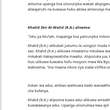
alitumia upanga tisa uliovunjika wakati akipigan
aliwajeruhi na kuwaua huku akiwa amevunja ma
Khalid Ibn Al-Walid (R.A.) alisema:
"Siku ya Mu'tah, mapanga tisa yalivunjika mi
Khalid (R.A.) alikubali jukumu la uongozi muda 
zao. Khalid (R.A.) alikuwa mtaalamu mkubwa wa 
mikakati itakayowatisha maadui. Alipozuka jua, 
huo ulikuwa kuwatia hofu mioyoni mwa Wa Byza
wakisema, "Ina maana vikosi vya ziada vilifika 
Askari wa adui, ambao walikuwa bado wanaathiri
cha kufanya.
Khalid (R.A.) alipoona kuwa adui alikuwa ameat
kuwatawanya adui. Upanga ulioinuliwa kwa ajili y