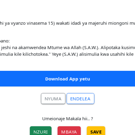
i ya vyanzo vinasema 15) wakati idadi ya majeruhi miongoni mw
bano:
ya jeshi na akamwendea Mtume wa Allah (S.A.W.). Alipotaka kusim
mulia kile kilichotokea." Yeye (S.A.W.) alisimulia kwa usahihi kile
Download App yetu
NYUMA
ENDELEA
Umeionaje Makala hii.. ?
NZURI
MBAYA
SAVE