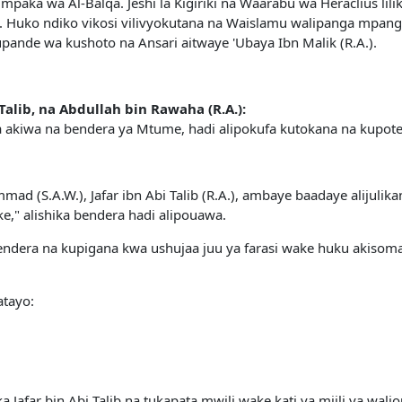
ka wa Al-Balqa. Jeshi la Kigiriki na Waarabu wa Heraclius lilikut
tah. Huko ndiko vikosi vilivyokutana na Waislamu walipanga mpan
ande wa kushoto na Ansari aitwaye 'Ubaya Ibn Malik (R.A.).
Talib, na Abdullah bin Rawaha (R.A.):
gana akiwa na bendera ya Mtume, hadi alipokufa kutokana na kupot
(S.A.W.), Jafar ibn Abi Talib (R.A.), ambaye baadaye alijulikan
," alishika bendera hadi alipouawa.
bendera na kupigana kwa ushujaa juu ya farasi wake huku akiso
atayo:
a Jafar bin Abi Talib na tukapata mwili wake kati ya miili ya walio