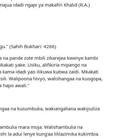
ajua idadi ngapi ya makafiri Khalid (R.A.)
u." (Sahih Bukhari: 4266)
ia na pande zote mbili zikarejea kwenye kambi
kati yake. Usiku, alifikiria mipango na
a kama idadi yao ilikuwa kubwa zaidi. Mkakati
li. Walipoona hivyo, walishangaa na kuogopa,
a hapo awali."
angaa na kusumbuka, wakiangaliana wakijiuliza
shambulia mara moja. Walishambulia na
hi la adui lenye kung'aa lililazimika kukimbia.