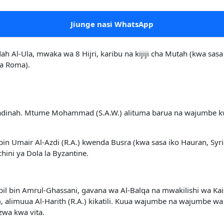
Jiunge nasi WhatsApp
l-Ula, mwaka wa 8 Hijri, karibu na kijiji cha Mutah (kwa sasa k
la Roma).
dinah. Mtume Mohammad (S.A.W.) alituma barua na wajumbe kwa
h bin Umair Al-Azdi (R.A.) kwenda Busra (kwa sasa iko Hauran, S
ini ya Dola la Byzantine.
ahbil bin Amrul-Ghassani, gavana wa Al-Balqa na mwakilishi wa Kai
, alimuua Al-Harith (R.A.) kikatili. Kuua wajumbe na wajumbe w
zwa kwa vita.