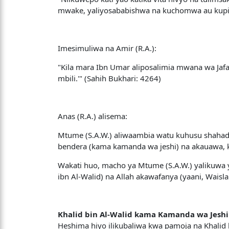
mwake, yaliyosababishwa na kuchomwa au kupig
Imesimuliwa na Amir (R.A.):
"Kila mara Ibn Umar aliposalimia mwana wa Jaf
mbili.'" (Sahih Bukhari: 4264)
Anas (R.A.) alisema:
Mtume (S.A.W.) aliwaambia watu kuhusu shahada ya
bendera (kama kamanda wa jeshi) na akauawa, k
Wakati huo, macho ya Mtume (S.A.W.) yalikuwa y
ibn Al-Walid) na Allah akawafanya (yaani, Waisl
Khalid bin Al-Walid kama Kamanda wa Jeshi
Heshima hiyo ilikubaliwa kwa pamoja na Khalid 