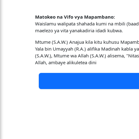
Matokeo na Vifo vya Mapambano:
Waislamu walipata shahada kumi na mbili (baadh
maelezo ya vita yanakadiria idadi kubwa.
Mtume (S.A.W.) Anajua kila kitu kuhusu Mapam
Yala bin Umayyah (R.A.) alifika Madinah kabla 
(S.A.W.), Mtume wa Allah (S.A.W.) alisema, "Nitasi
Allah, ambaye alikuletea dini