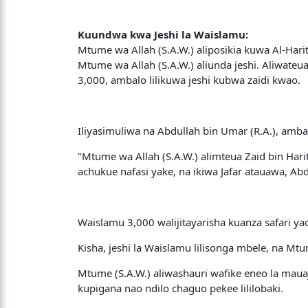
Kuundwa kwa Jeshi la Waislamu:
Mtume wa Allah (S.A.W.) aliposikia kuwa Al-Hari
Mtume wa Allah (S.A.W.) aliunda jeshi. Aliwate
3,000, ambalo lilikuwa jeshi kubwa zaidi kwao.
Iliyasimuliwa na Abdullah bin Umar (R.A.), amba
"Mtume wa Allah (S.A.W.) alimteua Zaid bin Har
achukue nafasi yake, na ikiwa Jafar atauawa, Ab
Waislamu 3,000 walijitayarisha kuanza safari 
Kisha, jeshi la Waislamu lilisonga mbele, na M
Mtume (S.A.W.) aliwashauri wafike eneo la mauaj
kupigana nao ndilo chaguo pekee lililobaki.