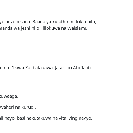
e huzuni sana. Baada ya kutathmini tukio hilo,
manda wa jeshi hilo lililokuwa na Waislamu
a, "Ikiwa Zaid atauawa, Jafar ibn Abi Talib
 kuwaaga.
waheri na kurudi.
i hayo, basi hakutakuwa na vita, vinginevyo,