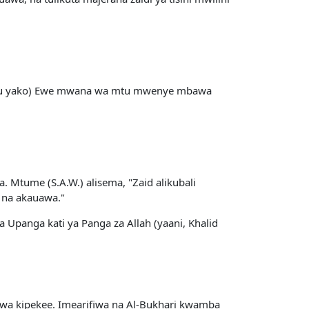
we juu yako) Ewe mwana wa mtu mwenye mbawa
. Mtume (S.A.W.) alisema, "Zaid alikubali
 na akauawa."
 Upanga kati ya Panga za Allah (yaani, Khalid
i wa kipekee. Imearifiwa na Al-Bukhari kwamba