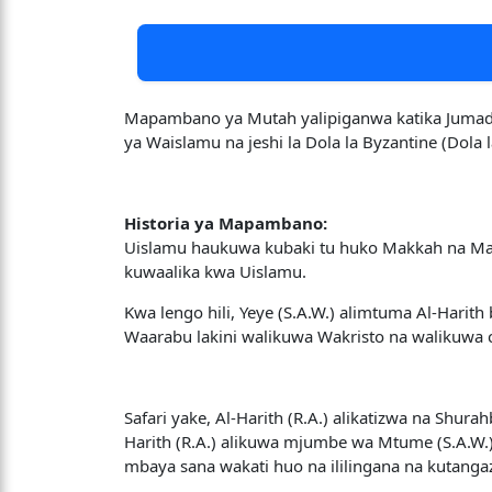
Mapambano ya Mutah yalipiganwa katika Jumadah A
ya Waislamu na jeshi la Dola la Byzantine (Dola 
Historia ya Mapambano:
Uislamu haukuwa kubaki tu huko Makkah na Ma
kuwaalika kwa Uislamu.
Kwa lengo hili, Yeye (S.A.W.) alimtuma Al-Harit
Waarabu lakini walikuwa Wakristo na walikuwa ch
Safari yake, Al-Harith (R.A.) alikatizwa na Shur
Harith (R.A.) alikuwa mjumbe wa Mtume (S.A.W.)
mbaya sana wakati huo na ililingana na kutanga