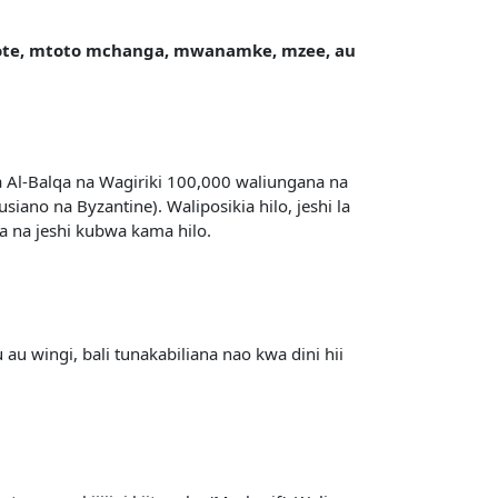
yoyote, mtoto mchanga, mwanamke, mzee, au
ka Al-Balqa na Wagiriki 100,000 waliungana na
ano na Byzantine). Waliposikia hilo, jeshi la
na na jeshi kubwa kama hilo.
u wingi, bali tunakabiliana nao kwa dini hii