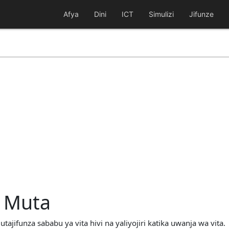
Afya
Dini
ICT
Simulizi
Jifunze
a Muta
 utajifunza sababu ya vita hivi na yaliyojiri katika uwanja wa vita.