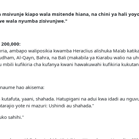
ala msivunje kiapo wala msitende hiana, na chini ya hali 
twe wala nyumba zisivunjwe."
 200,000:
 Syria, ambapo waliposikia kwamba Heraclius alishuka Ma'ab kati
am, Al-Qayn, Bahra, na Bali (makabila ya Kiarabu walio na uhusi
ku mbili kufikiria cha kufanya kwani hawakuwahi kufikiria kukuta
anaume hao akisema:
tafuta, yaani, shahada. Hatupigani na adui kwa idadi au nguvu a
arajio yote ni mazuri: Ushindi au shahada."
ko sahihi."