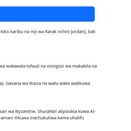
iko karibu na mji wa Karak nchini Jordan), kati
 watawala tofauti na viongozi wa makabila na
yria). Gavana wa Busra na watu wake walikuwa
sari wa Byzantine. Shurahbil aliposikia kuwa Al-
a amani ilikuwa inachukuliwa kama uhalifu