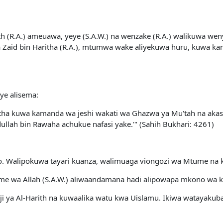
th (R.A.) ameuawa, yeye (S.A.W.) na wenzake (R.A.) walikuwa weny
ua Zaid bin Haritha (R.A.), mtumwa wake aliyekuwa huru, kuwa ka
ye alisema:
itha kuwa kamanda wa jeshi wakati wa Ghazwa ya Mu'tah na akasem
dullah bin Rawaha achukue nafasi yake.'" (Sahih Bukhari: 4261)
yao. Walipokuwa tayari kuanza, walimuaga viongozi wa Mtume na
tume wa Allah (S.A.W.) aliwaandamana hadi alipowapa mkono wa k
i ya Al-Harith na kuwaalika watu kwa Uislamu. Ikiwa watayakubal