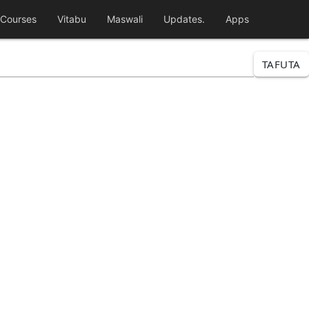
Courses
Vitabu
Maswali
Updates.
Apps
TAFUTA