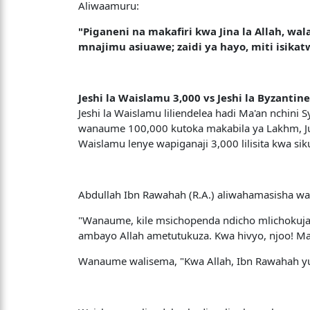
Aliwaamuru:
"Piganeni na makafiri kwa Jina la Allah, w
mnajimu asiuawe; zaidi ya hayo, miti isika
Jeshi la Waislamu 3,000 vs Jeshi la Byzantine
Jeshi la Waislamu liliendelea hadi Ma'an nchini
wanaume 100,000 kutoka makabila ya Lakhm, Judh
Waislamu lenye wapiganaji 3,000 lilisita kwa si
Abdullah Ibn Rawahah (R.A.) aliwahamasisha w
"Wanaume, kile msichopenda ndicho mlichokuja ku
ambayo Allah ametutukuza. Kwa hivyo, njoo! Mat
Wanaume walisema, "Kwa Allah, Ibn Rawahah yu