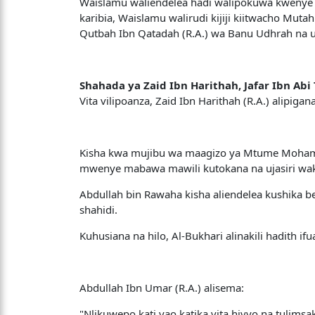
Waislamu waliendelea hadi walipokuwa kwenye mpa
karibia, Waislamu walirudi kijiji kiitwacho Mu
Qutbah Ibn Qatadah (R.A.) wa Banu Udhrah na up
Shahada ya Zaid Ibn Harithah, Jafar Ibn Abi 
Vita vilipoanza, Zaid Ibn Harithah (R.A.) alipi
Kisha kwa mujibu wa maagizo ya Mtume Mohammad 
mwenye mabawa mawili kutokana na ujasiri wake
Abdullah bin Rawaha kisha aliendelea kushika 
shahidi.
Kuhusiana na hilo, Al-Bukhari alinakili hadith ifu
Abdullah Ibn Umar (R.A.) alisema:
"Nlikuwepo kati yao katika vita hivyo na tulimsak