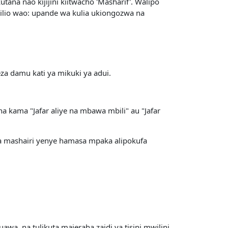
ana nao kijijini kiitwacho 'Masharif'. Walipo
gilio wao: upande wa kulia ukiongozwa na
eza damu kati ya mikuki ya adui.
a kama "Jafar aliye na mbawa mbili" au "Jafar
ma mashairi yenye hamasa mpaka alipokufa
uawa, na tulikuta majeraha zaidi ya tisini mwilini