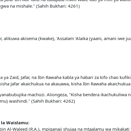
wa na mishale." (Sahih Bukhari: 4261)
ar, alikuwa akisema (kwake), 'Assalam 'Alaika (yaani, amani i
 Zaid, Jafar, na Ibn Rawaha kabla ya habari za kifo chao kufikia
isha Jafar akaichukua na akauawa, kisha Ibn Rawaha akaichukua
anabubujika machozi. Aliongeza, "Kisha bendera ikachukuliwa na
amu) washindi." (Sahih Bukhari: 4262)
 la Waislamu:
bin Al-Waleed (R.A.), mpiganaji shujaa na mtaalamu wa mikakat