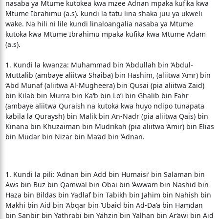
nasaba ya Mtume kutokea kwa mzee Adnan mpaka kufika kwa
Mtume Ibrahimu (a.s). kundi la tatu lina shaka juu ya ukweli
wake. Na hili ni lile kundi linaloangalia nasaba ya Mtume
kutoka kwa Mtume Ibrahimu mpaka kufika kwa Mtume Adam
(a.s).
1. Kundi la kwanza: Muhammad bin ‘Abdullah bin ‘Abdul-
Muttalib (ambaye aliitwa Shaiba) bin Hashim, (aliitwa ‘Amr) bin
‘Abd Munaf (aliitwa Al-Mugheera) bin Qusai (pia aliitwa Zaid)
bin Kilab bin Murra bin Ka‘b bin Lo’i bin Ghalib bin Fahr
(ambaye aliitwa Quraish na kutoka kwa huyo ndipo tunapata
kabila la Quraysh) bin Malik bin An-Nadr (pia aliitwa Qais) bin
Kinana bin Khuzaiman bin Mudrikah (pia aliitwa ‘Amir) bin Elias
bin Mudar bin Nizar bin Ma‘ad bin ‘Adnan.
1. Kundi la pili: ‘Adnan bin Add bin Humaisi‘ bin Salaman bin
Aws bin Buz bin Qamwal bin Obai bin ‘Awwam bin Nashid bin
Haza bin Bildas bin Yadlaf bin Tabikh bin Jahim bin Nahish bin
Makhi bin Aid bin ‘Abqar bin ‘Ubaid bin Ad-Da‘a bin Hamdan
bin Sanbir bin Yathrabi bin Yahzin bin Yalhan bin Ar‘awi bin Aid