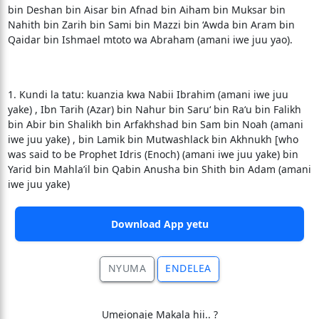
bin Deshan bin Aisar bin Afnad bin Aiham bin Muksar bin
Nahith bin Zarih bin Sami bin Mazzi bin ‘Awda bin Aram bin
Qaidar bin Ishmael mtoto wa Abraham (amani iwe juu yao).
1. Kundi la tatu: kuanzia kwa Nabii Ibrahim (amani iwe juu
yake) , Ibn Tarih (Azar) bin Nahur bin Saru‘ bin Ra‘u bin Falikh
bin Abir bin Shalikh bin Arfakhshad bin Sam bin Noah (amani
iwe juu yake) , bin Lamik bin Mutwashlack bin Akhnukh [who
was said to be Prophet Idris (Enoch) (amani iwe juu yake) bin
Yarid bin Mahla’il bin Qabin Anusha bin Shith bin Adam (amani
iwe juu yake)
Download App yetu
NYUMA
ENDELEA
Umeionaje Makala hii.. ?