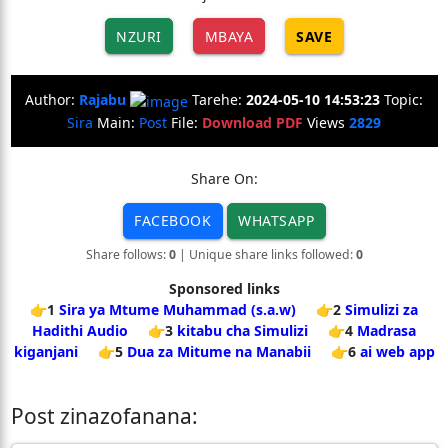
NZURI
MBAYA
SAVE
Author:
Rajabu
Tarehe:
2024-05-10 14:53:23
Topic:
Sira
Main:
Post
File:
Download PDF
Views
2829
Share On:
FACEBOOK
WHATSAPP
Share follows:
0
| Unique share links followed:
0
Sponsored links
👉1
Sira ya Mtume Muhammad (s.a.w)
👉2
Simulizi za
Hadithi Audio
👉3
kitabu cha Simulizi
👉4
Madrasa
kiganjani
👉5
Dua za Mitume na Manabii
👉6
ai web app
Post zinazofanana: