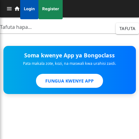
Login
Register
TAFUTA
Soma kwenye App ya Bongoclass
Pata makala zote, kozi, na maswali kwa urahisi zaidi.
FUNGUA KWENYE APP