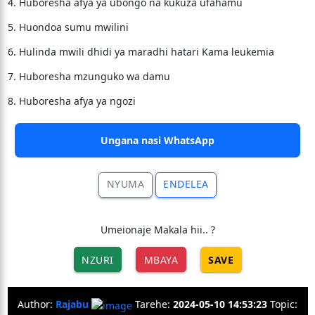
4. Huboresha afya ya ubongo na kukuza ufahamu
5. Huondoa sumu mwilini
6. Hulinda mwili dhidi ya maradhi hatari Kama leukemia
7. Huboresha mzunguko wa damu
8. Huboresha afya ya ngozi
Ungana nasi WhatsApp
NYUMA
ENDELEA
Umeionaje Makala hii.. ?
NZURI
MBAYA
SAVE
Author:
Rajabu
Tarehe:
2024-05-10 14:53:23
Topic: