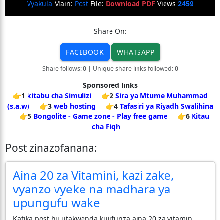
Vyakula
Main:
Post
File:
Download PDF
Views
2459
Share On:
FACEBOOK
WHATSAPP
Share follows:
0
| Unique share links followed:
0
Sponsored links
👉1
kitabu cha Simulizi
👉2
Sira ya Mtume Muhammad
(s.a.w)
👉3
web hosting
👉4
Tafasiri ya Riyadh Swalihina
👉5
Bongolite - Game zone - Play free game
👉6
Kitau
cha Fiqh
Post zinazofanana:
Aina 20 za Vitamini, kazi zake,
vyanzo vyeke na madhara ya
upungufu wake
Katika post hii utakwenda kujifunza aina 20 za vitamini.