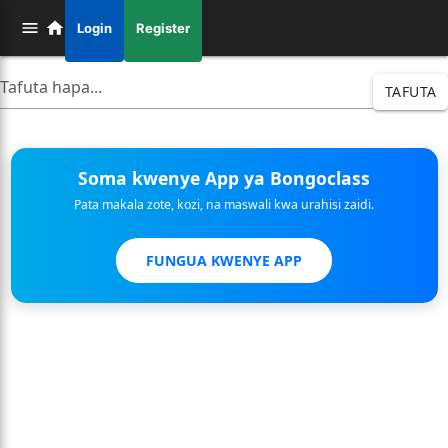
Login
Register
TAFUTA
Soma kwenye App ya Bongoclass
Pata makala zote, kozi, na maswali kwa urahisi zaidi.
FUNGUA KWENYE APP