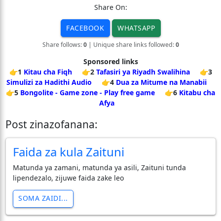
Share On:
FACEBOOK
WHATSAPP
Share follows:
0
| Unique share links followed:
0
Sponsored links
👉1
Kitau cha Fiqh
👉2
Tafasiri ya Riyadh Swalihina
👉3
Simulizi za Hadithi Audio
👉4
Dua za Mitume na Manabii
👉5
Bongolite - Game zone - Play free game
👉6
Kitabu cha
Afya
Post zinazofanana:
Faida za kula Zaituni
Matunda ya zamani, matunda ya asili, Zaituni tunda
lipendezalo, zijuwe faida zake leo
SOMA ZAIDI...