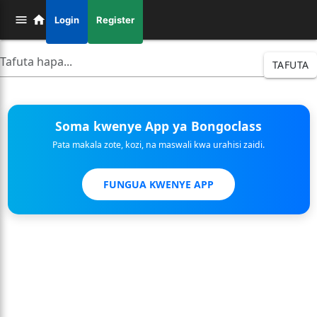
Login
Register
TAFUTA
Soma kwenye App ya Bongoclass
Pata makala zote, kozi, na maswali kwa urahisi zaidi.
FUNGUA KWENYE APP