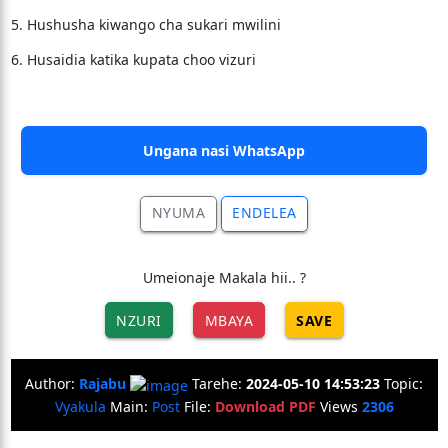
5. Hushusha kiwango cha sukari mwilini
6. Husaidia katika kupata choo vizuri
Ungana nasi WhatsApp
NYUMA
ENDELEA
Umeionaje Makala hii.. ?
NZURI
MBAYA
SAVE
Author:
Rajabu
Tarehe:
2024-05-10 14:53:23
Topic:
Vyakula
Main:
Post
File:
Download PDF
Views
2306