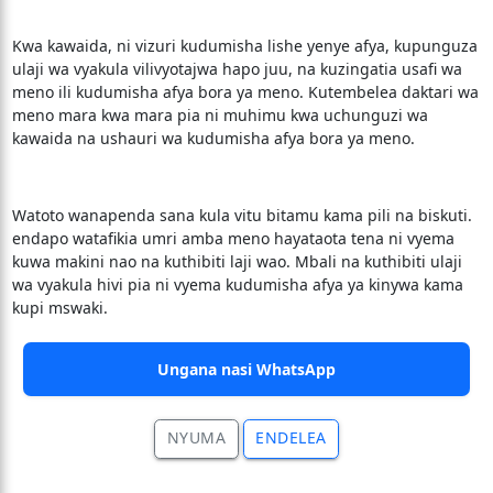
Kwa kawaida, ni vizuri kudumisha lishe yenye afya, kupunguza
ulaji wa vyakula vilivyotajwa hapo juu, na kuzingatia usafi wa
meno ili kudumisha afya bora ya meno. Kutembelea daktari wa
meno mara kwa mara pia ni muhimu kwa uchunguzi wa
kawaida na ushauri wa kudumisha afya bora ya meno.
Watoto wanapenda sana kula vitu bitamu kama pili na biskuti.
endapo watafikia umri amba meno hayataota tena ni vyema
kuwa makini nao na kuthibiti laji wao. Mbali na kuthibiti ulaji
wa vyakula hivi pia ni vyema kudumisha afya ya kinywa kama
kupi mswaki.
Ungana nasi WhatsApp
NYUMA
ENDELEA