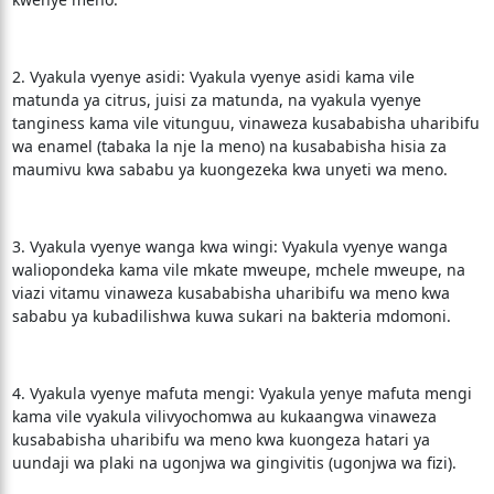
2. Vyakula vyenye asidi: Vyakula vyenye asidi kama vile
matunda ya citrus, juisi za matunda, na vyakula vyenye
tanginess kama vile vitunguu, vinaweza kusababisha uharibifu
wa enamel (tabaka la nje la meno) na kusababisha hisia za
maumivu kwa sababu ya kuongezeka kwa unyeti wa meno.
3. Vyakula vyenye wanga kwa wingi: Vyakula vyenye wanga
waliopondeka kama vile mkate mweupe, mchele mweupe, na
viazi vitamu vinaweza kusababisha uharibifu wa meno kwa
sababu ya kubadilishwa kuwa sukari na bakteria mdomoni.
4. Vyakula vyenye mafuta mengi: Vyakula yenye mafuta mengi
kama vile vyakula vilivyochomwa au kukaangwa vinaweza
kusababisha uharibifu wa meno kwa kuongeza hatari ya
uundaji wa plaki na ugonjwa wa gingivitis (ugonjwa wa fizi).