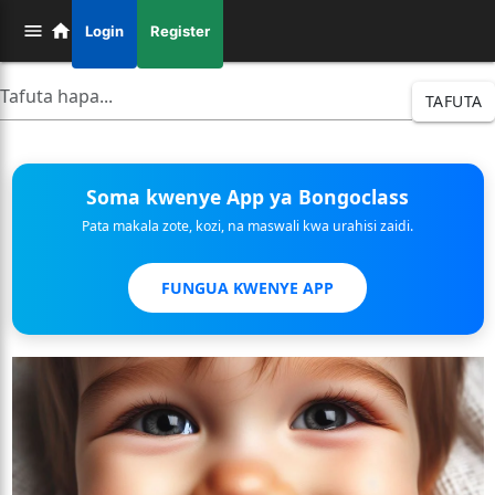
Login
Register
TAFUTA
Soma kwenye App ya Bongoclass
Pata makala zote, kozi, na maswali kwa urahisi zaidi.
FUNGUA KWENYE APP