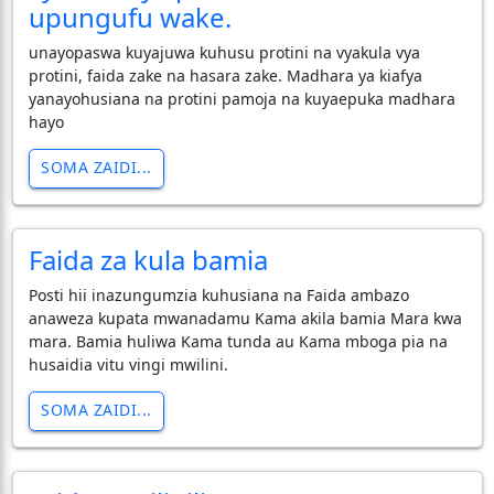
upungufu wake.
unayopaswa kuyajuwa kuhusu protini na vyakula vya
protini, faida zake na hasara zake. Madhara ya kiafya
yanayohusiana na protini pamoja na kuyaepuka madhara
hayo
SOMA ZAIDI...
Faida za kula bamia
Posti hii inazungumzia kuhusiana na Faida ambazo
anaweza kupata mwanadamu Kama akila bamia Mara kwa
mara. Bamia huliwa Kama tunda au Kama mboga pia na
husaidia vitu vingi mwilini.
SOMA ZAIDI...