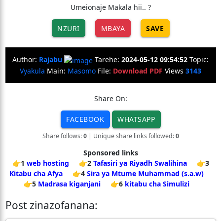
Umeionaje Makala hii.. ?
NZURI
MBAYA
SAVE
Author:
Rajabu
Tarehe:
2024-05-12 09:54:52
Topic:
Vyakula
Main:
Masomo
File:
Download PDF
Views
3143
Share On:
FACEBOOK
WHATSAPP
Share follows:
0
| Unique share links followed:
0
Sponsored links
👉1
web hosting
👉2
Tafasiri ya Riyadh Swalihina
👉3
Kitabu cha Afya
👉4
Sira ya Mtume Muhammad (s.a.w)
👉5
Madrasa kiganjani
👉6
kitabu cha Simulizi
Post zinazofanana: