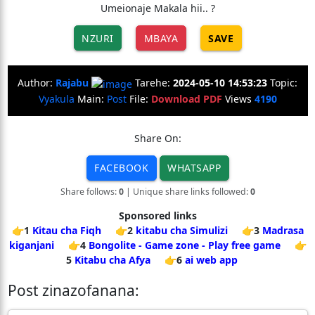
Umeionaje Makala hii.. ?
NZURI
MBAYA
SAVE
Author:
Rajabu
Tarehe:
2024-05-10 14:53:23
Topic:
Vyakula
Main:
Post
File:
Download PDF
Views
4190
Share On:
FACEBOOK
WHATSAPP
Share follows:
0
| Unique share links followed:
0
Sponsored links
👉1
Kitau cha Fiqh
👉2
kitabu cha Simulizi
👉3
Madrasa
kiganjani
👉4
Bongolite - Game zone - Play free game
👉
5
Kitabu cha Afya
👉6
ai web app
Post zinazofanana: