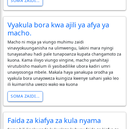
SOMA ZAIDI...
Vyakula bora kwa ajili ya afya ya
macho.
​Macho ni moja ya viungo muhimu zaidi
vinavyokuunganisha na ulimwengu, lakini mara nyingi
tunayasahau hadi pale tunapoanza kupata changamoto za
kuona. Kama ilivyo viungo vingine, macho yanahitaji
virutubisho maalum ili yasibadilike ubora kadiri umri
unavyosonga mbele. Makala haya yanakupa orodha ya
vyakula bora unayoweza kuingiza kwenye sahani yako leo
ili kuimarisha uwezo wako wa kuona
SOMA ZAIDI...
Faida za kiafya za kula nyama