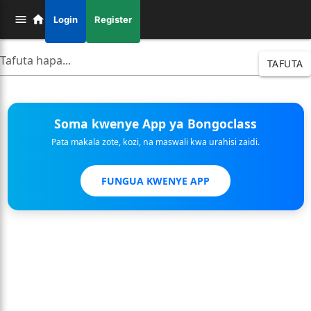
Login
Register
TAFUTA
Soma kwenye App ya Bongoclass
Pata makala zote, kozi, na maswali kwa urahisi zaidi.
FUNGUA KWENYE APP