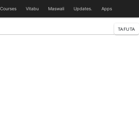
Courses
Vitabu
Maswali
Updates.
Apps
TAFUTA