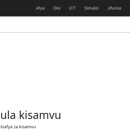
Afya
Dini
ICT
Simulizi
Jifunze
kula kisamvu
 kiafya za kisamvu