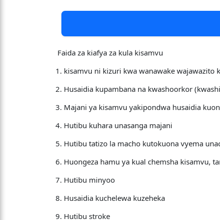
Faida za kiafya za kula kisamvu
1. kisamvu ni kizuri kwa wanawake wajawazito k
2. Husaidia kupambana na kwashoorkor (kwashi
3. Majani ya kisamvu yakipondwa husaidia ku
4. Hutibu kuhara unasanga majani
5. Hutibu tatizo la macho kutokuona vyema un
6. Huongeza hamu ya kual chemsha kisamvu, ta
7. Hutibu minyoo
8. Husaidia kuchelewa kuzeheka
9. Hutibu stroke