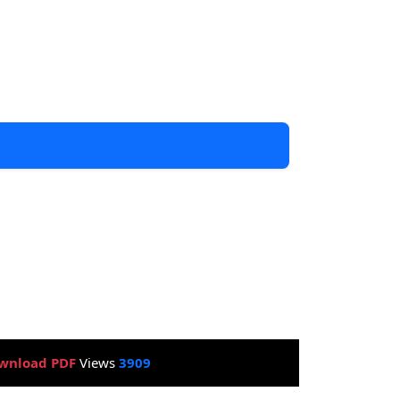
wnload PDF
Views
3909