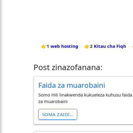
👉1
web hosting
👉2
Kitau cha Fiqh
Post zinazofanana:
Faida za muarobaini
Somo Hili linakwenda kukueleza kuhusu faida
za muarobaini
SOMA ZAIDI...