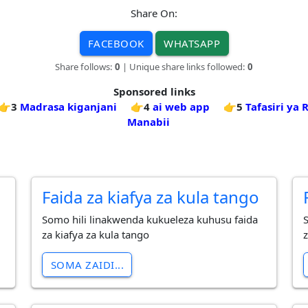
Share On:
FACEBOOK
WHATSAPP
Share follows:
0
| Unique share links followed:
0
Sponsored links
👉3
Madrasa kiganjani
👉4
ai web app
👉5
Tafasiri ya 
Manabii
Faida za kiafya za kula tango
Somo hili linakwenda kukueleza kuhusu faida
za kiafya za kula tango
z
SOMA ZAIDI...