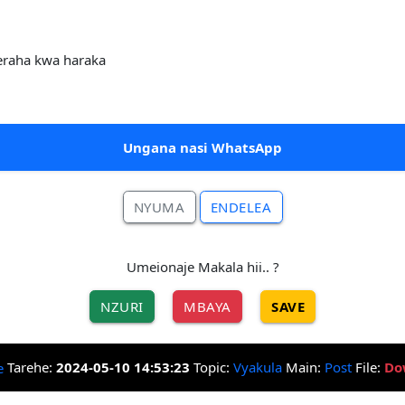
eraha kwa haraka
Ungana nasi WhatsApp
NYUMA
ENDELEA
Umeionaje Makala hii.. ?
NZURI
MBAYA
SAVE
Tarehe:
2024-05-10 14:53:23
Topic:
Vyakula
Main:
Post
File:
Do