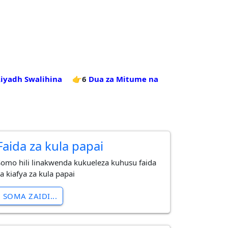
Riyadh Swalihina
👉6
Dua za Mitume na
Faida za kula papai
Somo hili linakwenda kukueleza kuhusu faida
a kiafya za kula papai
SOMA ZAIDI...