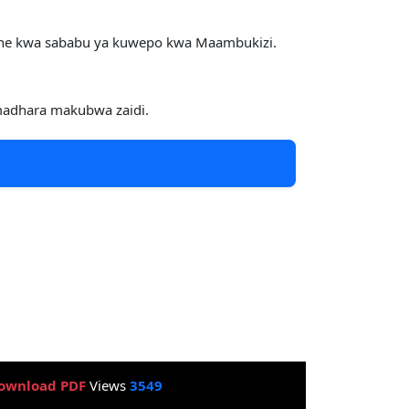
gine kwa sababu ya kuwepo kwa Maambukizi.
 madhara makubwa zaidi.
ownload PDF
Views
3549