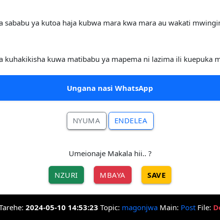
 kwa sababu ya kutoa haja kubwa mara kwa mara au wakati mwin
abisa kuhakikisha kuwa matibabu ya mapema ni lazima ili kuepuka
Ungana nasi WhatsApp
NYUMA
ENDELEA
Umeionaje Makala hii.. ?
NZURI
MBAYA
SAVE
Tarehe:
2024-05-10 14:53:23
Topic:
magonjwa
Main:
Post
File:
D