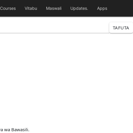
Courses
Vitabu
Maswali
Updates.
Apps
TAFUTA
wa wa Bawasili.