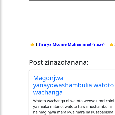
👉1
Sira ya Mtume Muhammad (s.a.w)
👉
Post zinazofanana:
Magonjwa
yanayowashambulia watoto
wachanga
Watoto wachanga ni watoto wenye umri chini
ya miaka mitano, watoto hawa hushambulia
na maginjwa mara kwa mara na kusababisha