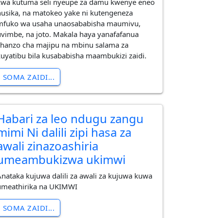
kwa kutuma seli nyeupe za damu kwenye eneo
husika, na matokeo yake ni kutengeneza
mfuko wa usaha unaosababisha maumivu,
uvimbe, na joto. Makala haya yanafafanua
chanzo cha majipu na mbinu salama za
kuyatibu bila kusababisha maambukizi zaidi.
SOMA ZAIDI...
Habari za leo ndugu zangu
mimi Ni dalili zipi hasa za
awali zinazoashiria
umeambukizwa ukimwi
Anataka kujuwa dalili za awali za kujuwa kuwa
umeathirika na UKIMWI
SOMA ZAIDI...