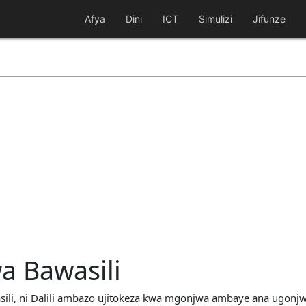
Afya
Dini
ICT
Simulizi
Jifunze
wa Bawasili
wasili, ni Dalili ambazo ujitokeza kwa mgonjwa ambaye ana ugonj