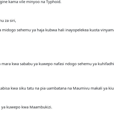
ine kama vile minyoo na Typhoid.
 za siri,
a midogo sehemu ya haja kubwa hali inayopelekea kuota vinya
a mara kwa sababu ya kuwepo nafasi ndogo sehemu ya kuhifadh
kabisa kwa siku tatu na pia uambatana na Maumivu makali ya k
u ya kuwepo kwa Maambukizi.