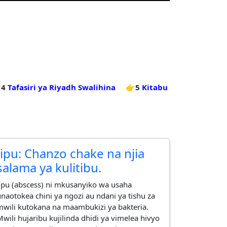
4
Tafasiri ya Riyadh Swalihina
👉5
Kitabu
Jipu: Chanzo chake na njia
salama ya kulitibu.
​Jipu (abscess) ni mkusanyiko wa usaha
unaotokea chini ya ngozi au ndani ya tishu za
mwili kutokana na maambukizi ya bakteria.
Mwili hujaribu kujilinda dhidi ya vimelea hivyo