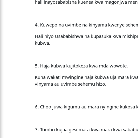
hali inayosababisha kuenea kwa magonjwa meng
4. Kuwepo na uvimbe na kinyama kwenye sehemu
Hali hiyo Usababishwa na kupasuka kwa miship
kubwa.
5. Haja kubwa kujitokeza kwa mda wowote.
Kuna wakati mwingine haja kubwa uja mara kw
vinyama au uvimbe sehemu hizo.
6. Choo juwa kigumu au mara nyingine kukosa 
7. Tumbo kujaa gesi mara kwa mara kwa sabab