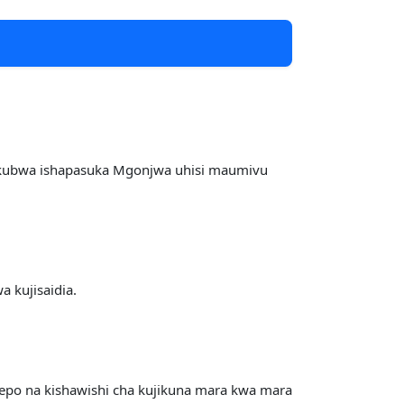
 kubwa ishapasuka Mgonjwa uhisi maumivu
 kujisaidia.
o na kishawishi cha kujikuna mara kwa mara