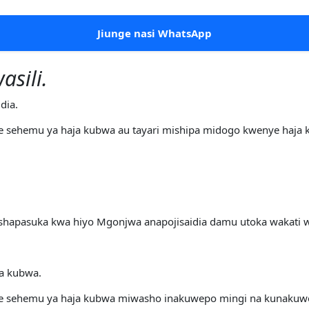
Jiunge nasi WhatsApp
asili.
dia.
sehemu ya haja kubwa au tayari mishipa midogo kwenye haja
hapasuka kwa hiyo Mgonjwa anapojisaidia damu utoka wakati wa
a kubwa.
 sehemu ya haja kubwa miwasho inakuwepo mingi na kunakuwep