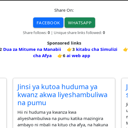
Share On:
FACEBOOK
WHATSAPP
Share follows:
0
| Unique share links followed:
0
Sponsored links
2
Dua za Mitume na Manabii
👉3
kitabu cha Simulizi

cha Afya
👉6
ai web app
Jinsi ya kutoa huduma ya
kwanz akwa liyeshambuliwa
na pumu
Hii ni huduma ya kwanza kwa
aliyeshambuliwa na pumu katika mazingira
ambayo ni mbali na kituo cha afya, na hakuna