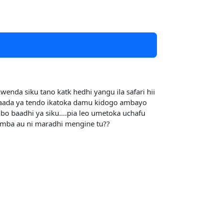
enda siku tano katk hedhi yangu ila safari hii
baada ya tendo ikatoka damu kidogo ambayo
bo baadhi ya siku....pia leo umetoka uchafu
mimba au ni maradhi mengine tu??