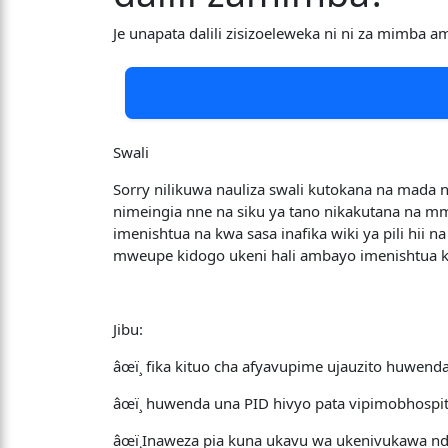
Je unapata dalili zisizoeleweka ni ni za mimba 
Swali
Sorry nilikuwa nauliza swali kutokana na mada n
nimeingia nne na siku ya tano nikakutana na 
imenishtua na kwa sasa inafika wiki ya pili hii
mweupe kidogo ukeni hali ambayo imenishtua kwa
Jibu:
âœï¸ fika kituo cha afyavupime ujauzito huwe
âœï¸ huwenda una PID hivyo pata vipimobhospita
âœï¸Inaweza pia kuna ukavu wa ukenivukawa 