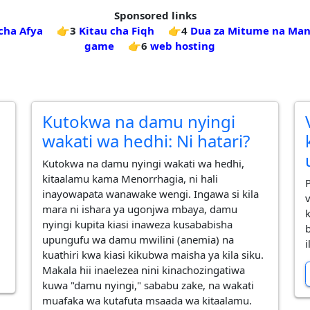
Sponsored links
cha Afya
👉3
Kitau cha Fiqh
👉4
Dua za Mitume na Man
game
👉6
web hosting
Kutokwa na damu nyingi
wakati wa hedhi: Ni hatari?
Kutokwa na damu nyingi wakati wa hedhi,
kitaalamu kama Menorrhagia, ni hali
inayowapata wanawake wengi. Ingawa si kila
mara ni ishara ya ugonjwa mbaya, damu
nyingi kupita kiasi inaweza kusababisha
upungufu wa damu mwilini (anemia) na
kuathiri kwa kiasi kikubwa maisha ya kila siku.
Makala hii inaelezea nini kinachozingatiwa
kuwa "damu nyingi," sababu zake, na wakati
muafaka wa kutafuta msaada wa kitaalamu.