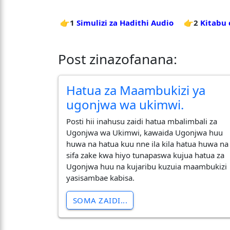
👉1
Simulizi za Hadithi Audio
👉2
Kitabu 
Post zinazofanana:
Hatua za Maambukizi ya
ugonjwa wa ukimwi.
Posti hii inahusu zaidi hatua mbalimbali za
Ugonjwa wa Ukimwi, kawaida Ugonjwa huu
huwa na hatua kuu nne ila kila hatua huwa na
sifa zake kwa hiyo tunapaswa kujua hatua za
Ugonjwa huu na kujaribu kuzuia maambukizi
yasisambae kabisa.
SOMA ZAIDI...