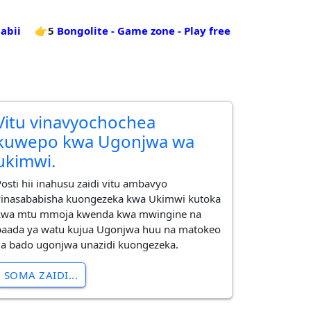
abii
👉5
Bongolite - Game zone - Play free
Vitu vinavyochochea
kuwepo kwa Ugonjwa wa
ukimwi.
Posti hii inahusu zaidi vitu ambavyo
vinasababisha kuongezeka kwa Ukimwi kutoka
kwa mtu mmoja kwenda kwa mwingine na
baada ya watu kujua Ugonjwa huu na matokeo
ila bado ugonjwa unazidi kuongezeka.
SOMA ZAIDI...