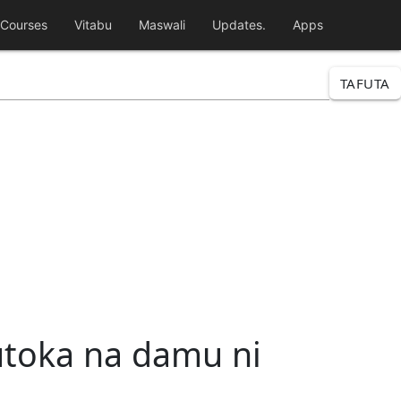
Courses
Vitabu
Maswali
Updates.
Apps
TAFUTA
utoka na damu ni