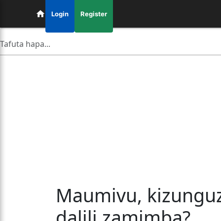
Login
Register
Maumivu, kizunguz
dalili zamimba?