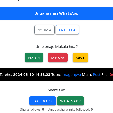
Ungana nasi WhatsApp
NYUMA
ENDELEA
Umeionaje Makala hii.. ?
NZURI
MBAYA
SAVE
Tarehe:
2024-05-10 14:53:23
Topic:
magonjwa
Main:
Post
File:
D
Share On:
FACEBOOK
WHATSAPP
Share follows:
0
| Unique share links followed:
0