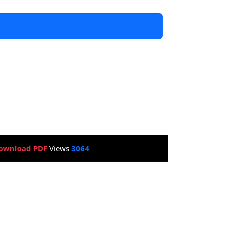
ownload PDF
Views
3064