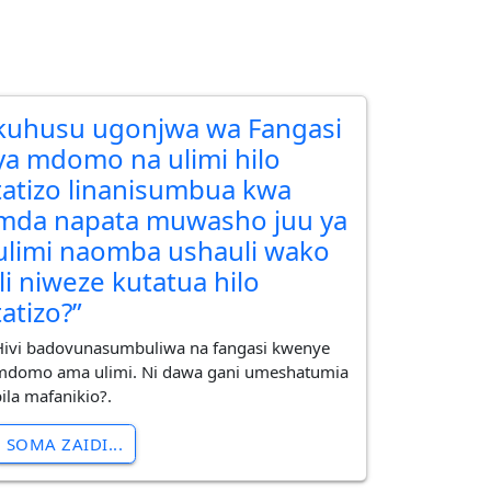
kuhusu ugonjwa wa Fangasi
ya mdomo na ulimi hilo
tatizo linanisumbua kwa
mda napata muwasho juu ya
ulimi naomba ushauli wako
ili niweze kutatua hilo
tatizo?”
Hivi badovunasumbuliwa na fangasi kwenye
mdomo ama ulimi. Ni dawa gani umeshatumia
bila mafanikio?.
SOMA ZAIDI...