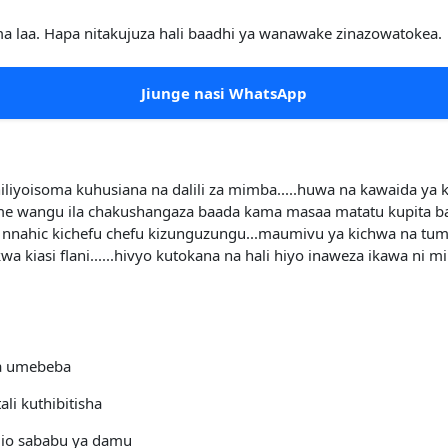
ama laa. Hapa nitakujuza hali baadhi ya wanawake zinazowatokea.
Jiunge nasi WhatsApp
iliyoisoma kuhusiana na dalili za mimba.....huwa na kawaida ya kw
mme wangu ila chakushangaza baada kama masaa matatu kupita 
 na nnahic kichefu chefu kizunguzungu...maumivu ya kichwa na tum
 kiasi flani......hivyo kutokana na hali hiyo inaweza ikawa ni 
nda umebeba
li kuthibitisha
ndio sababu ya damu