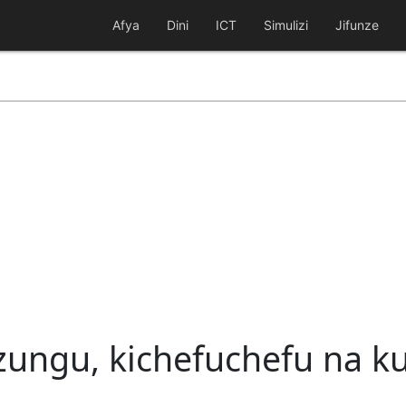
Afya
Dini
ICT
Simulizi
Jifunze
ungu, kichefuchefu na k