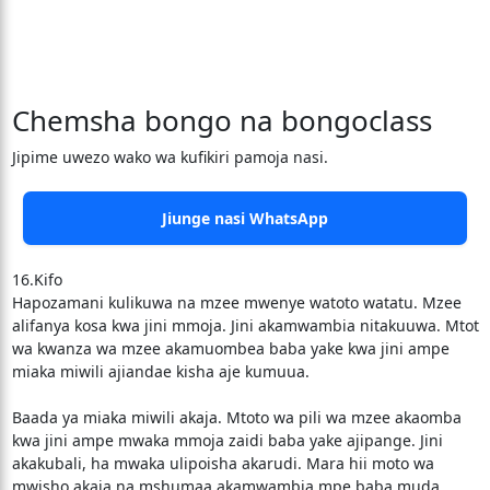
Chemsha bongo na bongoclass
Jipime uwezo wako wa kufikiri pamoja nasi.
Jiunge nasi WhatsApp
16.Kifo
Hapozamani kulikuwa na mzee mwenye watoto watatu. Mzee
alifanya kosa kwa jini mmoja. Jini akamwambia nitakuuwa. Mtot
wa kwanza wa mzee akamuombea baba yake kwa jini ampe
miaka miwili ajiandae kisha aje kumuua.
Baada ya miaka miwili akaja. Mtoto wa pili wa mzee akaomba
kwa jini ampe mwaka mmoja zaidi baba yake ajipange. Jini
akakubali, ha mwaka ulipoisha akarudi. Mara hii moto wa
mwisho akaja na mshumaa akamwambia mpe baba muda