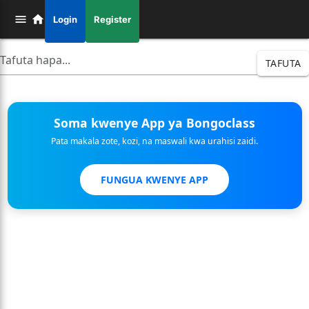
Login
Register
TAFUTA
Soma kwenye App ya Bongoclass
Pata makala zote, kozi, na maswali kwa urahisi zaidi.
FUNGUA KWENYE APP