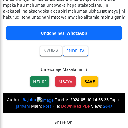
mpaka huu mshumaa unaowaka hapa utakapoisha. Jini
akakubali na akaondoka akisubiri mshumaa uishe.Hatimaye jini
hakurudi tena unadhani mtot wa mwisho alitumia mbinu gani?
Ungana nasi WhatsApp
NYUMA
ENDELEA
Umeionaje Makala hii.. ?
NZURI
MBAYA
SAVE
Author:
Rajabu
Tarehe:
2024-05-10 14:53:23
Topic:
Jamvini
Main:
Post
File:
Download PDF
Views
2647
Share On: