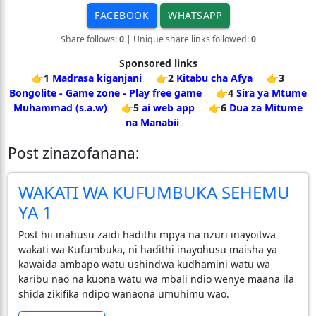
FACEBOOK
WHATSAPP
Share follows:
0
| Unique share links followed:
0
Sponsored links
👉1
Madrasa kiganjani
👉2
Kitabu cha Afya
👉3
Bongolite - Game zone - Play free game
👉4
Sira ya Mtume
Muhammad (s.a.w)
👉5
ai web app
👉6
Dua za Mitume
na Manabii
Post zinazofanana:
WAKATI WA KUFUMBUKA SEHEMU
YA 1
Post hii inahusu zaidi hadithi mpya na nzuri inayoitwa
wakati wa Kufumbuka, ni hadithi inayohusu maisha ya
kawaida ambapo watu ushindwa kudhamini watu wa
karibu nao na kuona watu wa mbali ndio wenye maana ila
shida zikifika ndipo wanaona umuhimu wao.