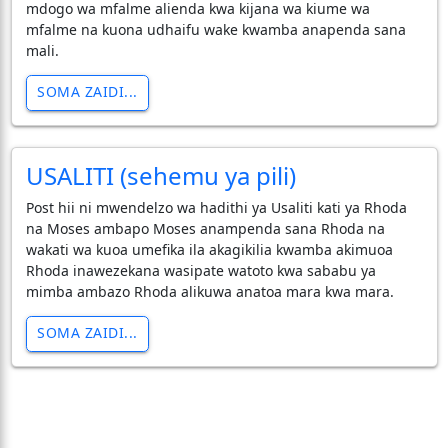
mdogo wa mfalme alienda kwa kijana wa kiume wa
mfalme na kuona udhaifu wake kwamba anapenda sana
mali.
SOMA ZAIDI...
USALITI (sehemu ya pili)
Post hii ni mwendelzo wa hadithi ya Usaliti kati ya Rhoda
na Moses ambapo Moses anampenda sana Rhoda na
wakati wa kuoa umefika ila akagikilia kwamba akimuoa
Rhoda inawezekana wasipate watoto kwa sababu ya
mimba ambazo Rhoda alikuwa anatoa mara kwa mara.
SOMA ZAIDI...