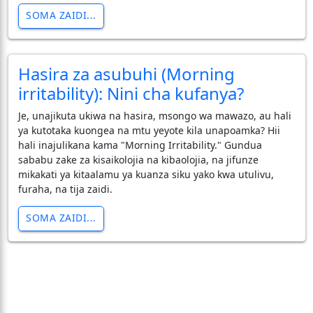
SOMA ZAIDI...
Hasira za asubuhi (Morning
irritability): Nini cha kufanya?
​Je, unajikuta ukiwa na hasira, msongo wa mawazo, au hali
ya kutotaka kuongea na mtu yeyote kila unapoamka? Hii
hali inajulikana kama "Morning Irritability." Gundua
sababu zake za kisaikolojia na kibaolojia, na jifunze
mikakati ya kitaalamu ya kuanza siku yako kwa utulivu,
furaha, na tija zaidi.
SOMA ZAIDI...