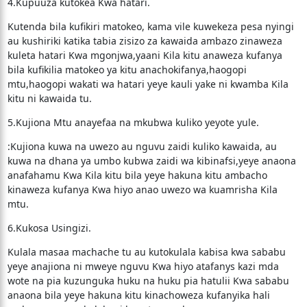
4.Kupuuza kutokea Kwa hatari.
Kutenda bila kufikiri matokeo, kama vile kuwekeza pesa nyingi
au kushiriki katika tabia zisizo za kawaida ambazo zinaweza
kuleta hatari Kwa mgonjwa,yaani Kila kitu anaweza kufanya
bila kufikilia matokeo ya kitu anachokifanya,haogopi
mtu,haogopi wakati wa hatari yeye kauli yake ni kwamba Kila
kitu ni kawaida tu.
5.Kujiona Mtu anayefaa na mkubwa kuliko yeyote yule.
:Kujiona kuwa na uwezo au nguvu zaidi kuliko kawaida, au
kuwa na dhana ya umbo kubwa zaidi wa kibinafsi,yeye anaona
anafahamu Kwa Kila kitu bila yeye hakuna kitu ambacho
kinaweza kufanya Kwa hiyo anao uwezo wa kuamrisha Kila
mtu.
6.Kukosa Usingizi.
Kulala masaa machache tu au kutokulala kabisa kwa sababu
yeye anajiona ni mweye nguvu Kwa hiyo atafanys kazi mda
wote na pia kuzunguka huku na huku pia hatulii Kwa sababu
anaona bila yeye hakuna kitu kinachoweza kufanyika hali