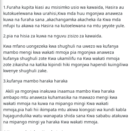
1.Furaha kupita kiasi au msisimko usio wa kawaida, Hasira au
kutokuelewana kwa urahisi,Kwa mda huu mgonjwa anaweza
kuwa na furaha sana ,akachangamka akacheka ila Kwa mda
mfupi tu akawa na Hasira na kutoelewana na mtu yeyote yule.
2.pia na hisia za kuwa na nguvu zisizo za kawaida.
Kwa mfano uongezeka kwa shughuli na uwezo wa kufanya
mambo mengi kwa wakati mmoja pia mgonjwa anaweza
kufanya shughuli zote Kwa ukamilifu na Kwa wakati mmoja
zote zikaisha na katika kipindi hiki mgonjwa hapendi kuingiliwa
kwenye shughuli zake.
3.kufanya mambo haraka haraka
Akili ya mgonjwa inakuwa inaamua mambo Kwa haraka
ambapo mtu anaweza kuhamasika na mawazo mengi kwa
wakati mmoja na kuwa na mipango mingi Kwa wakati
mmoja,pia hali hii ikimpata mtu akiwa kiongozi wa kundi kabla
hajagundulika watu wanapata shida sana Kwa sababu atakuwa
na mipango mingi ya haraka Kwa wakati mmoja.