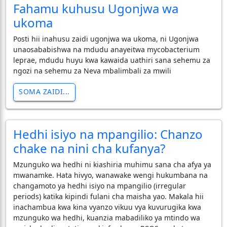
Fahamu kuhusu Ugonjwa wa
ukoma
Posti hii inahusu zaidi ugonjwa wa ukoma, ni Ugonjwa
unaosababishwa na mdudu anayeitwa mycobacterium
leprae, mdudu huyu kwa kawaida uathiri sana sehemu za
ngozi na sehemu za Neva mbalimbali za mwili
SOMA ZAIDI...
Hedhi isiyo na mpangilio: Chanzo
chake na nini cha kufanya?
​Mzunguko wa hedhi ni kiashiria muhimu sana cha afya ya
mwanamke. Hata hivyo, wanawake wengi hukumbana na
changamoto ya hedhi isiyo na mpangilio (irregular
periods) katika kipindi fulani cha maisha yao. Makala hii
inachambua kwa kina vyanzo vikuu vya kuvurugika kwa
mzunguko wa hedhi, kuanzia mabadiliko ya mtindo wa