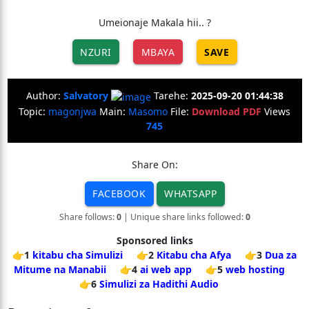
Umeionaje Makala hii.. ?
NZURI
MBAYA
SAVE
Author:
Salvatory
Tarehe:
2025-09-20 01:44:38
Topic:
magonjwa
Main:
Masomo
File:
Download PDF
Views
745
Share On:
FACEBOOK
WHATSAPP
Share follows:
0
| Unique share links followed:
0
Sponsored links
👉1
kitabu cha Simulizi
👉2
Kitabu cha Afya
👉3
Dua za
Mitume na Manabii
👉4
ai web app
👉5
web hosting
👉6
Simulizi za Hadithi Audio