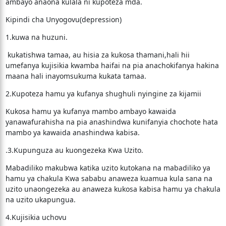
ambayo anaona kulala ni kupoteza mda.
Kipindi cha Unyogovu(depression)
1.kuwa na huzuni.
kukatishwa tamaa, au hisia za kukosa thamani,hali hii
umefanya kujisikia kwamba haifai na pia anachokifanya hakina
maana hali inayomsukuma kukata tamaa.
2.Kupoteza hamu ya kufanya shughuli nyingine za kijamii
Kukosa hamu ya kufanya mambo ambayo kawaida
yanawafurahisha na pia anashindwa kunifanyia chochote hata
mambo ya kawaida anashindwa kabisa.
.3.Kupunguza au kuongezeka Kwa Uzito.
Mabadiliko makubwa katika uzito kutokana na mabadiliko ya
hamu ya chakula Kwa sababu anaweza kuamua kula sana na
uzito unaongezeka au anaweza kukosa kabisa hamu ya chakula
na uzito ukapungua.
4.Kujisikia uchovu