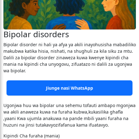
Bipolar disorders
Bipolar disorder ni hali ya afya ya akili inayohusisha mabadiliko
makubwa katika hisia, nishati, na shughuli za kila siku za mtu.
Dalili za bipolar disorder zinaweza kuwa kwenye kipindi cha
mania na kipindi cha unyogovu, zifuatazo ni dalili za ugonjwa
wa bipolar.
Jiunge nasi WhatsApp
Ugonjwa huu wa bipolar una sehemu tofauti ambapo mgonjwa
wa akili anaweza kuwa na furaha kubwa,kukasilika ghafla
,yaani Kwa ujumla anakuwa na pande mbili yaani furaha na
huzuni na jinsi tutakavyozifafanua kama ifuatavyo.
Kipindi Cha furaha (mania)