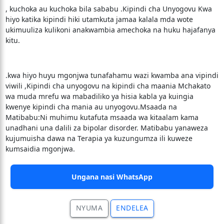
, kuchoka au kuchoka bila sababu .Kipindi cha Unyogovu Kwa
hiyo katika kipindi hiki utamkuta jamaa kalala mda wote
ukimuuliza kulikoni anakwambia amechoka na huku hajafanya
kitu.
.kwa hiyo huyu mgonjwa tunafahamu wazi kwamba ana vipindi
viwili ,Kipindi cha unyogovu na kipindi cha maania Mchakato
wa muda mrefu wa mabadiliko ya hisia kabla ya kuingia
kwenye kipindi cha mania au unyogovu.Msaada na
Matibabu:Ni muhimu kutafuta msaada wa kitaalam kama
unadhani una dalili za bipolar disorder. Matibabu yanaweza
kujumuisha dawa na Terapia ya kuzungumza ili kuweze
kumsaidia mgonjwa.
Ungana nasi WhatsApp
NYUMA
ENDELEA