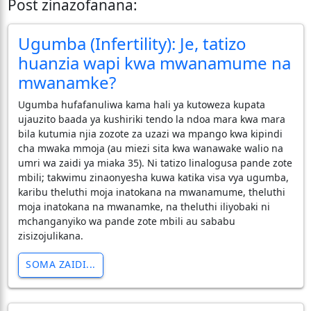
Post zinazofanana:
Ugumba (Infertility): Je, tatizo
huanzia wapi kwa mwanamume na
mwanamke?
Ugumba hufafanuliwa kama hali ya kutoweza kupata
ujauzito baada ya kushiriki tendo la ndoa mara kwa mara
bila kutumia njia zozote za uzazi wa mpango kwa kipindi
cha mwaka mmoja (au miezi sita kwa wanawake walio na
umri wa zaidi ya miaka 35). Ni tatizo linalogusa pande zote
mbili; takwimu zinaonyesha kuwa katika visa vya ugumba,
karibu theluthi moja inatokana na mwanamume, theluthi
moja inatokana na mwanamke, na theluthi iliyobaki ni
mchanganyiko wa pande zote mbili au sababu
zisizojulikana.
SOMA ZAIDI...