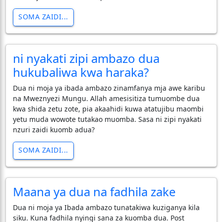
SOMA ZAIDI...
ni nyakati zipi ambazo dua
hukubaliwa kwa haraka?
Dua ni moja ya ibada ambazo zinamfanya mja awe karibu
na Mweznyezi Mungu. Allah amesisitiza tumuombe dua
kwa shida zetu zote, pia akaahidi kuwa atatujibu maombi
yetu muda wowote tutakao muomba. Sasa ni zipi nyakati
nzuri zaidi kuomb adua?
SOMA ZAIDI...
Maana ya dua na fadhila zake
Dua ni moja ya Ibada ambazo tunatakiwa kuziganya kila
siku. Kuna fadhila nyingi sana za kuomba dua. Post