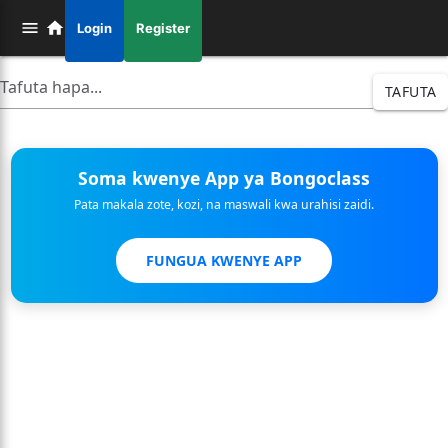
Login
Register
TAFUTA
Soma kwenye App ya Bongoclass
Pata makala zote, kozi, na maswali kwa urahisi zaidi.
FUNGUA KWENYE APP