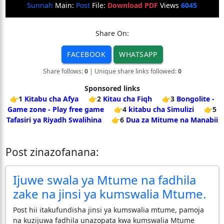
Sunnah
Main:
Post
File:
Download PDF
Views
6045
Share On:
FACEBOOK
WHATSAPP
Share follows:
0
| Unique share links followed:
0
Sponsored links
👉1
Kitabu cha Afya
👉2
Kitau cha Fiqh
👉3
Bongolite -
Game zone - Play free game
👉4
kitabu cha Simulizi
👉5
Tafasiri ya Riyadh Swalihina
👉6
Dua za Mitume na Manabii
Post zinazofanana:
Ijuwe swala ya Mtume na fadhila
zake na jinsi ya kumswalia Mtume.
Post hii itakufundisha jinsi ya kumswalia mtume, pamoja
na kuzijuwa fadhila unazopata kwa kumswalia Mtume