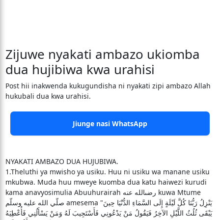
Zijuwe nyakati ambazo ukiomba
dua hujibiwa kwa urahisi
Post hii inakwenda kukugundisha ni nyakati zipi ambazo Allah
hukubali dua kwa urahisi.
Jiunge nasi WhatsApp
NYAKATI AMBAZO DUA HUJUBIWA.
1.Theluthi ya mwisho ya usiku. Huu ni usiku wa manane usiku
mkubwa. Muda huu mweye kuomba dua katu haiwezi kurudi
kama anavyosimulia Abuuhurairah رضىالله عنه kuwa Mtume
صلّي الله عليه وسلّم amesema "‏ يَنْزِلُ رَبُّنَا كُلَّ لَيْلَةٍ إِلَى السَّمَاءِ الدُّنْيَا حِينَ
يَبْقَى ثُلُثُ اللَّيْلِ الآخِرُ فَيَقُولُ مَنْ يَدْعُونِي فَأَسْتَجِيبَ لَهُ وَمَنْ يَسْأَلُنِي فَأُعْطِيَهُ