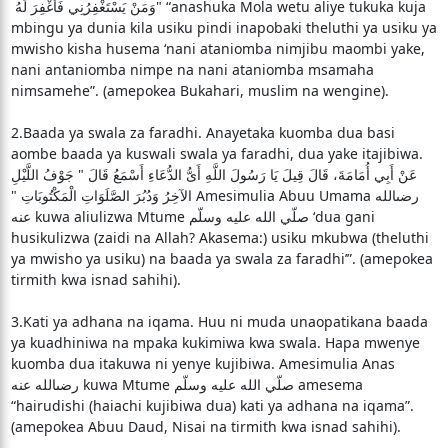
وَمَنْ يَسْتَغْفِرُنِي فَأَغْفِرَ لَهُ ‏" “anashuka Mola wetu aliye tukuka kuja
mbingu ya dunia kila usiku pindi inapobaki theluthi ya usiku ya
mwisho kisha husema ‘nani ataniomba nimjibu maombi yake,
nani antaniomba nimpe na nani ataniomba msamaha
nimsamehe”. (amepokea Bukahari, muslim na wengine).
2.Baada ya swala za faradhi. Anayetaka kuomba dua basi
aombe baada ya kuswali swala ya faradhi, dua yake itajibiwa.
عَنْ أَبِي أُمَامَةَ، قَالَ قِيلَ يَا رَسُولَ اللَّهِ أَىُّ الدُّعَاءِ أَسْمَعُ قَالَ ‏"‏ جَوْفُ اللَّيْلِ
الآخِرُ وَدُبُرَ الصَّلَوَاتِ الْمَكْتُوبَاتِ ‏"‏ Amesimulia Abuu Umama رضىالله
عنه kuwa aliulizwa Mtume صلّي الله عليه وسلّم ‘dua gani
husikulizwa (zaidi na Allah? Akasema:) usiku mkubwa (theluthi
ya mwisho ya usiku) na baada ya swala za faradhi’”. (amepokea
tirmith kwa isnad sahihi).
3.Kati ya adhana na iqama. Huu ni muda unaopatikana baada
ya kuadhiniwa na mpaka kukimiwa kwa swala. Hapa mwenye
kuomba dua itakuwa ni yenye kujibiwa. Amesimulia Anas
رضىالله عنه kuwa Mtume صلّي الله عليه وسلّم amesema
“hairudishi (haiachi kujibiwa dua) kati ya adhana na iqama”.
(amepokea Abuu Daud, Nisai na tirmith kwa isnad sahihi).