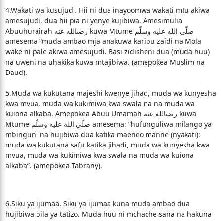
4.Wakati wa kusujudi. Hii ni dua inayoomwa wakati mtu akiwa
amesujudi, dua hii pia ni yenye kujibiwa. Amesimulia
Abuuhurairah رضىالله عنه kuwa Mtume صلّي الله عليه وسلّم
amesema “muda ambao mja anakuwa karibu zaidi na Mola
wake ni pale akiwa amesujudi. Basi zidisheni dua (muda huu)
na uweni na uhakika kuwa mtajibiwa. (amepokea Muslim na
Daud).
5.Muda wa kukutana majeshi kwenye jihad, muda wa kunyesha
kwa mvua, muda wa kukimiwa kwa swala na na muda wa
kuiona alkaba. Amepokea Abuu Umamah رضىالله عنه kuwa
Mtume صلّي الله عليه وسلّم amesema: “hufunguliwa milango ya
mbinguni na hujibiwa dua katika maeneo manne (nyakati):
muda wa kukutana safu katika jihadi, muda wa kunyesha kwa
mvua, muda wa kukimiwa kwa swala na muda wa kuiona
alkaba”. (amepokea Tabrany).
6.Siku ya ijumaa. Siku ya ijumaa kuna muda ambao dua
hujibiwa bila ya tatizo. Muda huu ni mchache sana na hakuna