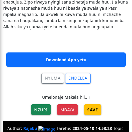
anaoujua. Zipo riwaya nyingi sana zinataja muda huu. Ila kuna
riwaya zinaonesha muda huu ni baada ya swala ya al-’asr
mpaka magharib. Ila ukweli ni kuwa muda huu ni mchache
sana na haujulikani, jambo la msingi ni kujitahidi kumuomba
Allah siku ya ijumaa yote huenda muda huo ungeupata.
Download App yetu
NYUMA
ENDELEA
Umeionaje Makala hii.. ?
NZURI
MBAYA
SAVE
Author:
Rajabu
Tarehe:
2024-05-10 14:53:23
Topic: