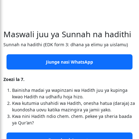
Maswali juu ya Sunnah na hadithi
Sunnah na hadithi (EDK form 3: dhana ya elimu ya uislamu)
Jiunge nasi WhatsApp
Zoezi la 7.
Bainisha madai ya wapinzani wa Hadith juu ya kupinga
kwao Hadith na udhaifu hoja hizo.
Kwa kutumia ushahidi wa Hadith, onesha hatua (daraja) za
kuondosha uovu katika mazingira ya jamii yako.
Kwa nini Hadith ndio chem. chem. pekee ya sheria baada
ya Qur’an?