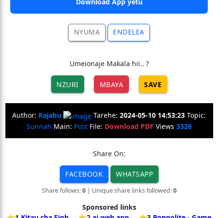
Download App yetu
NYUMA
ENDELEA
Umeionaje Makala hii.. ?
NZURI
MBAYA
SAVE
Author:
Rajabu
Tarehe:
2024-05-10 14:53:23
Topic:
Sunnah
Main:
Post
File:
Download PDF
Views
3326
Share On:
FACEBOOK
WHATSAPP
Share follows:
0
| Unique share links followed:
0
Sponsored links
👉1
Kitau cha Fiqh
👉2
ai web app
👉3
Bongolite - Game