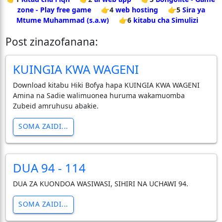
zone - Play free game
👉4
web hosting
👉5
Sira ya
Mtume Muhammad (s.a.w)
👉6
kitabu cha Simulizi
Post zinazofanana:
KUINGIA KWA WAGENI
Download kitabu Hiki Bofya hapa KUINGIA KWA WAGENI
Amina na Sadie walimuonea huruma wakamuomba
Zubeid amruhusu abakie.
SOMA ZAIDI...
DUA 94 - 114
DUA ZA KUONDOA WASIWASI, SIHIRI NA UCHAWI 94.
SOMA ZAIDI...