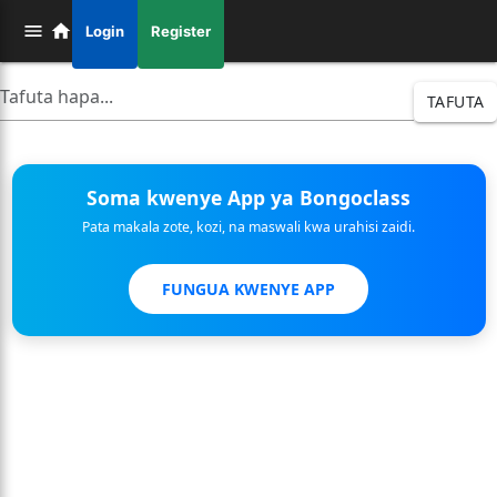
Login
Register
TAFUTA
Soma kwenye App ya Bongoclass
Pata makala zote, kozi, na maswali kwa urahisi zaidi.
FUNGUA KWENYE APP