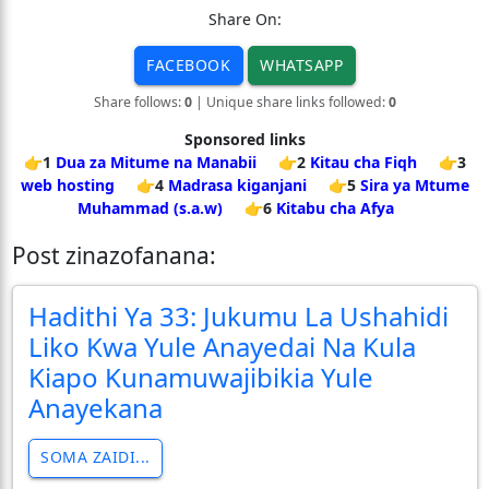
Share On:
FACEBOOK
WHATSAPP
Share follows:
0
| Unique share links followed:
0
Sponsored links
👉1
Dua za Mitume na Manabii
👉2
Kitau cha Fiqh
👉3
web hosting
👉4
Madrasa kiganjani
👉5
Sira ya Mtume
Muhammad (s.a.w)
👉6
Kitabu cha Afya
Post zinazofanana:
Hadithi Ya 33: Jukumu La Ushahidi
Liko Kwa Yule Anayedai Na Kula
Kiapo Kunamuwajibikia Yule
Anayekana
SOMA ZAIDI...