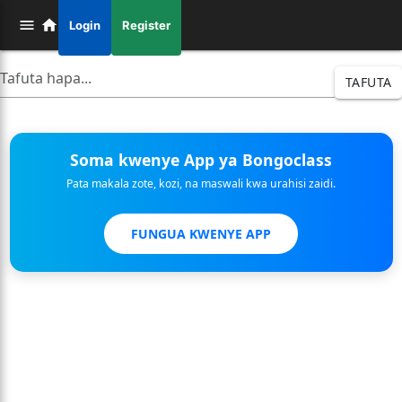
Login
Register
TAFUTA
Soma kwenye App ya Bongoclass
Pata makala zote, kozi, na maswali kwa urahisi zaidi.
FUNGUA KWENYE APP