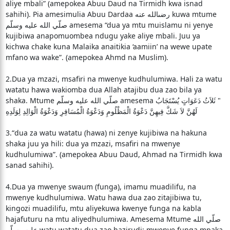
aliye mbali” (amepokea Abuu Daud na Tirmidh kwa isnad
sahihi). Pia amesimulia Abuu Dardaa رضىالله عنه kuwa mtume
صلّي الله عليه وسلّم amesema “dua ya mtu muislamu ni yenye
kujibiwa anapomuombea ndugu yake aliye mbali. Juu ya
kichwa chake kuna Malaika anaitikia ‘aamiin’ na wewe upate
mfano wa wake”. (amepokea Ahmd na Muslim).
2.Dua ya mzazi, msafiri na mwenye kudhulumiwa. Hali za watu
watatu hawa wakiomba dua Allah atajibu dua zao bila ya
shaka. Mtume صلّي الله عليه وسلّم amesema ‏ "‏ ثَلاَثُ دَعَوَاتٍ يُسْتَجَابُ
لَهُنَّ لاَ شَكَّ فِيهِنَّ دَعْوَةُ الْمَظْلُومِ وَدَعْوَةُ الْمُسَافِرِ وَدَعْوَةُ الْوَالِدِ لِوَلَدِهِ
3.“dua za watu watatu (hawa) ni zenye kujibiwa na hakuna
shaka juu ya hili: dua ya mzazi, msafiri na mwenye
kudhulumiwa”. (amepokea Abuu Daud, Ahmad na Tirmidh kwa
sanad sahihi).
4.Dua ya mwenye swaum (funga), imamu muadilifu, na
mwenye kudhulumiwa. Watu hawa dua zao zitajibiwa tu,
kingozi muadilifu, mtu aliyekuwa kwenye funga na kabla
hajafuturu na mtu aliyedhulumiwa. Amesema Mtume صلّي الله
عليه وسلّم watu watatu dua zao hazirudi: mwenye funga mpaka