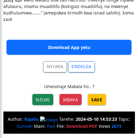
afutauru, imamu muadilifu (kiongozi muadilifu), na mwenye
kudhulumiwa.…….” (amepokea tirmidh kwa isnad sahihi). Soma
zaid
Download App yetu
NYUMA
ENDELEA
Umeionaje Makala hii.. ?
NZURI
MBAYA
SAVE
Author:
Rajabu
Tarehe:
2024-05-10 14:53:23
Topic:
Sunnah
Main:
Post
File:
Download PDF
Views
2673