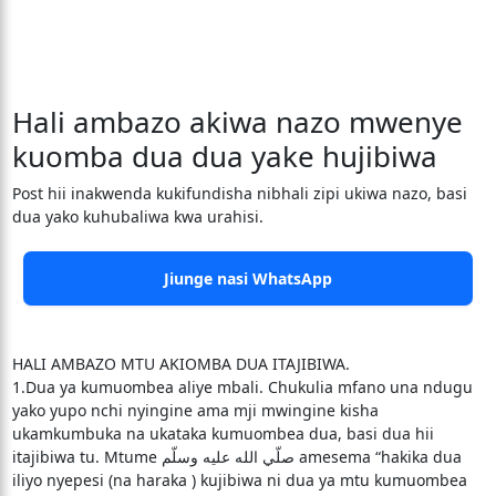
Hali ambazo akiwa nazo mwenye
kuomba dua dua yake hujibiwa
Post hii inakwenda kukifundisha nibhali zipi ukiwa nazo, basi
dua yako kuhubaliwa kwa urahisi.
Jiunge nasi WhatsApp
HALI AMBAZO MTU AKIOMBA DUA ITAJIBIWA.
1.Dua ya kumuombea aliye mbali. Chukulia mfano una ndugu
yako yupo nchi nyingine ama mji mwingine kisha
ukamkumbuka na ukataka kumuombea dua, basi dua hii
itajibiwa tu. Mtume صلّي الله عليه وسلّم amesema “hakika dua
iliyo nyepesi (na haraka ) kujibiwa ni dua ya mtu kumuombea