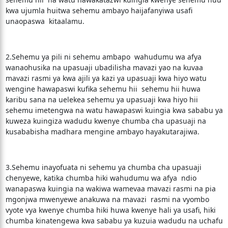
kwa ujumla huitwa sehemu ambayo haijafanyiwa usafi
unaopaswa kitaalamu.
2.Sehemu ya pili ni sehemu ambapo wahudumu wa afya
wanaohusika na upasuaji ubadilisha mavazi yao na kuvaa
mavazi rasmi ya kwa ajili ya kazi ya upasuaji kwa hiyo watu
wengine hawapaswi kufika sehemu hii sehemu hii huwa
karibu sana na uelekea sehemu ya upasuaji kwa hiyo hii
sehemu imetengwa na watu hawapaswi kuingia kwa sababu ya
kuweza kuingiza wadudu kwenye chumba cha upasuaji na
kusababisha madhara mengine ambayo hayakutarajiwa.
3.Sehemu inayofuata ni sehemu ya chumba cha upasuaji
chenyewe, katika chumba hiki wahudumu wa afya ndio
wanapaswa kuingia na wakiwa wamevaa mavazi rasmi na pia
mgonjwa mwenyewe anakuwa na mavazi rasmi na vyombo
vyote vya kwenye chumba hiki huwa kwenye hali ya usafi, hiki
chumba kinatengewa kwa sababu ya kuzuia wadudu na uchafu