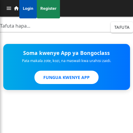
Login
Register
TAFUTA
Soma kwenye App ya Bongoclass
Pata makala zote, kozi, na maswali kwa urahisi zaidi.
FUNGUA KWENYE APP