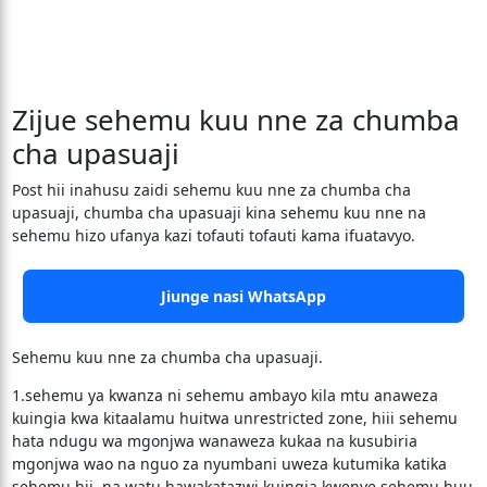
Zijue sehemu kuu nne za chumba
cha upasuaji
Post hii inahusu zaidi sehemu kuu nne za chumba cha
upasuaji, chumba cha upasuaji kina sehemu kuu nne na
sehemu hizo ufanya kazi tofauti tofauti kama ifuatavyo.
Jiunge nasi WhatsApp
Sehemu kuu nne za chumba cha upasuaji.
1.sehemu ya kwanza ni sehemu ambayo kila mtu anaweza
kuingia kwa kitaalamu huitwa unrestricted zone, hiii sehemu
hata ndugu wa mgonjwa wanaweza kukaa na kusubiria
mgonjwa wao na nguo za nyumbani uweza kutumika katika
sehemu hii na watu hawakatazwi kuingia kwenye sehemu huu