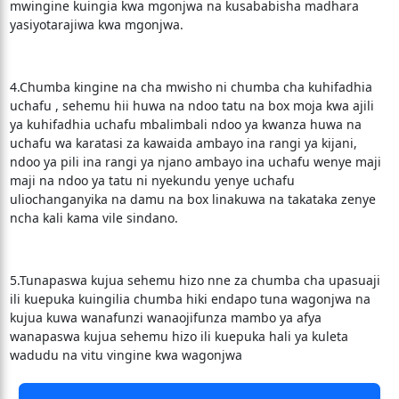
mwingine kuingia kwa mgonjwa na kusababisha madhara
yasiyotarajiwa kwa mgonjwa.
4.Chumba kingine na cha mwisho ni chumba cha kuhifadhia
uchafu , sehemu hii huwa na ndoo tatu na box moja kwa ajili
ya kuhifadhia uchafu mbalimbali ndoo ya kwanza huwa na
uchafu wa karatasi za kawaida ambayo ina rangi ya kijani,
ndoo ya pili ina rangi ya njano ambayo ina uchafu wenye maji
maji na ndoo ya tatu ni nyekundu yenye uchafu
uliochanganyika na damu na box linakuwa na takataka zenye
ncha kali kama vile sindano.
5.Tunapaswa kujua sehemu hizo nne za chumba cha upasuaji
ili kuepuka kuingilia chumba hiki endapo tuna wagonjwa na
kujua kuwa wanafunzi wanaojifunza mambo ya afya
wanapaswa kujua sehemu hizo ili kuepuka hali ya kuleta
wadudu na vitu vingine kwa wagonjwa