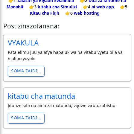
👉1
Tafasiri ya Riyadh Swalihina
👉2
Dua za Mitume na
Manabii
👉3
kitabu cha Simulizi
👉4
ai web app
👉5
Kitau cha Fiqh
👉6
web hosting
Post zinazofanana:
VYAKULA
Pata elimu juu ya afya hapa ukiwa na vitabu vyetu bila ya
malipo yoyote
SOMA ZAIDI...
kitabu cha matunda
Jifunze sifa na aina za matunda, vijuwe viruturubisho
SOMA ZAIDI...