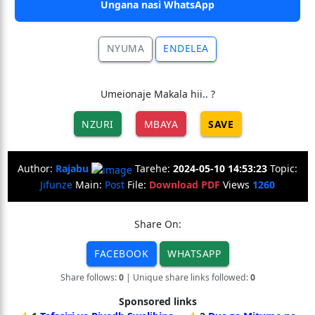
Ungana nasi WhatsApp
NYUMA
ENDELEA
Umeionaje Makala hii.. ?
NZURI
MBAYA
SAVE
Author:
Rajabu
Tarehe:
2024-05-10 14:53:23
Topic:
Jifunze
Main:
Post
File:
Download PDF
Views
1260
Share On:
FACEBOOK
WHATSAPP
Share follows:
0
| Unique share links followed:
0
Sponsored links