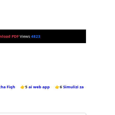
nload PDF
Views
4823
cha Fiqh
👉5
ai web app
👉6
Simulizi za