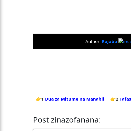
Author:
Rajabu
👉1
Dua za Mitume na Manabii
👉2
Tafas
Post zinazofanana: