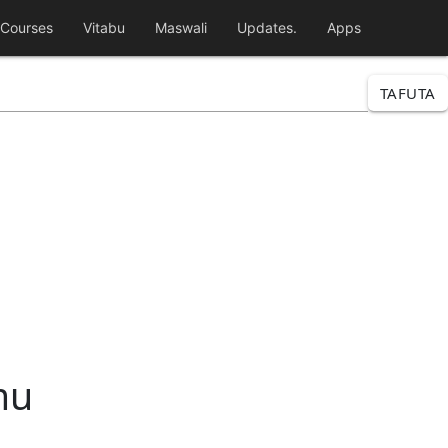
Courses
Vitabu
Maswali
Updates.
Apps
TAFUTA
mu