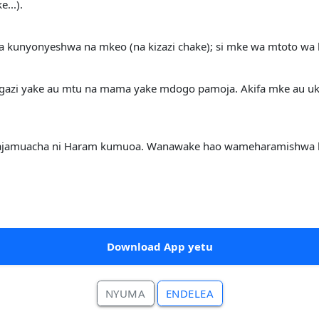
...).
kunyonyeshwa na mkeo (na kizazi chake); si mke wa mtoto wa 
ngazi yake au mtu na mama yake mdogo pamoja. Akifa mke au u
hajamuacha ni Haram kumuoa. Wanawake hao wameharamishwa
Download App yetu
NYUMA
ENDELEA