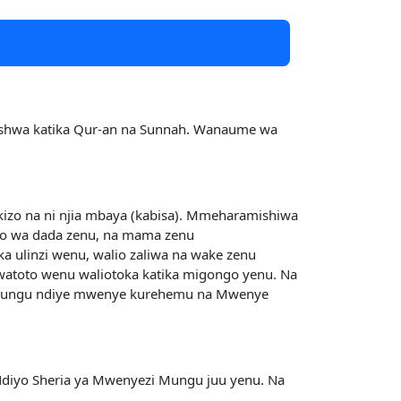
ishwa katika Qur-an na Sunnah. Wanaume wa
kizo na ni njia mbaya (kabisa). Mmeharamishiwa
to wa dada zenu, na mama zenu
 ulinzi wenu, walio zaliwa na wake zenu
watoto wenu waliotoka katika migongo yenu. Na
i Mungu ndiye mwenye kurehemu na Mwenye
diyo Sheria ya Mwenyezi Mungu juu yenu. Na