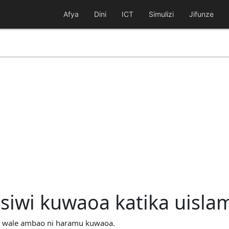
Afya
Dini
ICT
Simulizi
Jifunze
iwi kuwaoa katika uisla
na wale ambao ni haramu kuwaoa.