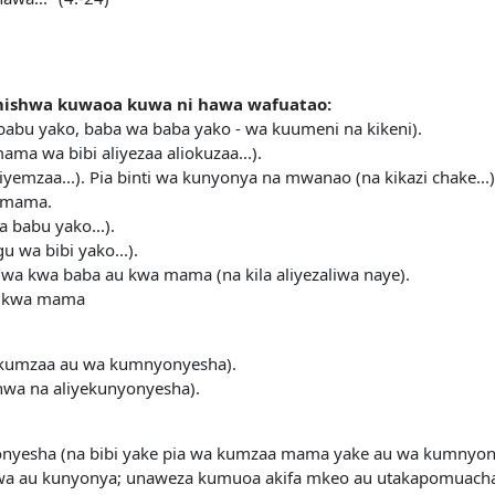
mishwa kuwaoa kuwa ni hawa wafuatao:
abu yako, baba wa baba yako - wa kuumeni na kikeni).
ma wa bibi aliyezaa aliokuzaa...).
liyemzaa...). Pia binti wa kunyonya na mwanao (na kikazi chake...)
a mama.
 babu yako...).
wa bibi yako...).
a kwa baba au kwa mama (na kila aliyezaliwa naye).
au kwa mama
kumzaa au wa kumnyonyesha).
wa na aliyekunyonyesha).
yesha (na bibi yake pia wa kumzaa mama yake au wa kumnyo
a au kunyonya; unaweza kumuoa akifa mkeo au utakapomuacha 