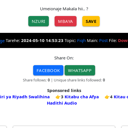
Umeionaje Makala hii.. ?
NZURI
MBAYA
SAVE
Tarehe:
2024-05-10 14:53:23
Topic:
Fiqh
Main:
Post
File:
Dow
Share On:
FACEBOOK
WHATSAPP
Share follows:
0
| Unique share links followed:
0
Sponsored links
iri ya Riyadh Swalihina
👉3
Kitabu cha Afya
👉4
Kitau 
Hadithi Audio