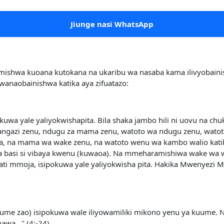
Jiunge nasi WhatsApp
shwa kuoana kutokana na ukaribu wa nasaba kama ilivyobain
naobainishwa katika aya zifuatazo:
wa yale yaliyokwishapita. Bila shaka jambo hili ni uovu na chu
angazi zenu, ndugu za mama zenu, watoto wa ndugu zenu, wato
, na mama wa wake zenu, na watoto wenu wa kambo walio katika
lia basi si vibaya kwenu (kuwaoa). Na mmeharamishiwa wake wa 
ti mmoja, isipokuwa yale yaliyokwisha pita. Hakika Mwenyez
e zao) isipokuwa wale iliyowamiliki mikono yenu ya kuume. N
wa..." (4:-24)