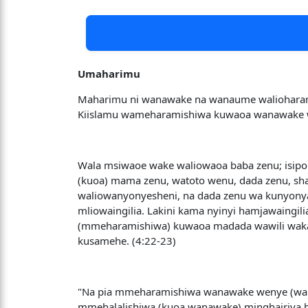
Umaharimu
Maharimu ni wanawake na wanaume walioharami
Kiislamu wameharamishiwa kuwaoa wanawake wa
Wala msiwaoe wake waliowaoa baba zenu; isipoku
(kuoa) mama zenu, watoto wenu, dada zenu, sh
waliowanyonyesheni, na dada zenu wa kunyonya
mliowaingilia. Lakini kama nyinyi hamjawaingi
(mmeharamishiwa) kuwaoa madada wawili waka
kusamehe. (4:22-23)
"Na pia mmeharamishiwa wanawake wenye (waum
mmehalalishiwa (kuoa wanawake) minghairiya ha