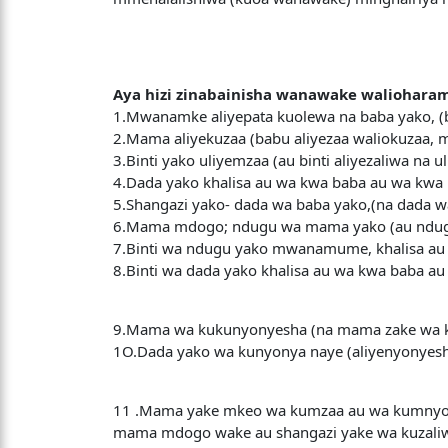
Aya hizi zinabainisha wanawake waliohara
1.Mwanamke aliyepata kuolewa na baba yako, (b
2.Mama aliyekuzaa (babu aliyezaa waliokuzaa, ma
3.Binti yako uliyemzaa (au binti aliyezaliwa na u
4.Dada yako khalisa au wa kwa baba au wa kw
5.Shangazi yako- dada wa baba yako,(na dada wa
6.Mama mdogo; ndugu wa mama yako (au ndugu 
7.Binti wa ndugu yako mwanamume, khalisa au w
8.Binti wa dada yako khalisa au wa kwa baba 
9.Mama wa kukunyonyesha (na mama zake wa 
1O.Dada yako wa kunyonya naye (aliyenyonyesh
11 .Mama yake mkeo wa kumzaa au wa kumnyon
mama mdogo wake au shangazi yake wa kuzaliw