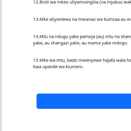
12.Binti wa mkeo uliyemuingilia (na mjukuu wake
13.Mke aliyeolewa na mwanao wa kumzaa au wa 
14.Mtu na ndugu yake pamoja (au) mtu na sha
yake, au shangazi yake, au mama yake mdogo.
15.Mke wa mtu, bado mwenyewe hajafa wala 
kwa upande wa kiumeni.