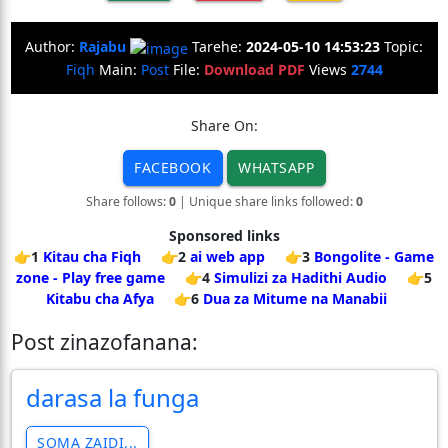
Author:
Rajabu
Tarehe:
2024-05-10 14:53:23
Topic:
Fiqh
Main:
Post
File:
Download PDF
Views
2744
Share On:
FACEBOOK
WHATSAPP
Share follows:
0
| Unique share links followed:
0
Sponsored links
👉1
Kitau cha Fiqh
👉2
ai web app
👉3
Bongolite - Game
zone - Play free game
👉4
Simulizi za Hadithi Audio
👉5
Kitabu cha Afya
👉6
Dua za Mitume na Manabii
Post zinazofanana:
darasa la funga
SOMA ZAIDI...