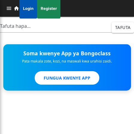
Login
Register
TAFUTA
Soma kwenye App ya Bongoclass
Pata makala zote, kozi, na maswali kwa urahisi zaidi.
FUNGUA KWENYE APP