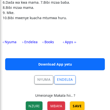
6.Dada wa kwa mama. 7.Bibi mzaa baba.
8.Bibi mzaa mama.
9. Mke.
10.Bibi mwenye kuacha mtumwa huru.
‹ Nyuma
› Endelea
‹ Books
‹ Apps ››
Download App yetu
NYUMA
ENDELEA
Umeionaje Makala hii.. ?
NZURI
MBAYA
SAVE