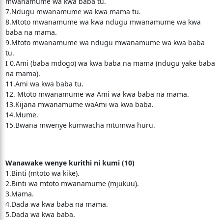
mwanamume wa kwa baba tu.
7.Ndugu mwanamume wa kwa mama tu.
8.Mtoto mwanamume wa kwa ndugu mwanamume wa kwa
baba na mama.
9.Mtoto mwanamume wa ndugu mwanamume wa kwa baba
tu.
I 0.Ami (baba mdogo) wa kwa baba na mama (ndugu yake baba
na mama).
11.Ami wa kwa baba tu.
12. Mtoto mwanamume wa Ami wa kwa baba na mama.
13.Kijana mwanamume waAmi wa kwa baba.
14.Mume.
15.Bwana mwenye kumwacha mtumwa huru.
Wanawake wenye kurithi ni kumi (10)
1.Binti (mtoto wa kike).
2.Binti wa mtoto mwanamume (mjukuu).
3.Mama.
4.Dada wa kwa baba na mama.
5.Dada wa kwa baba.