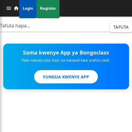
Login
Register
TAFUTA
Soma kwenye App ya Bongoclass
Pata makala zote, kozi, na maswali kwa urahisi zaidi.
FUNGUA KWENYE APP