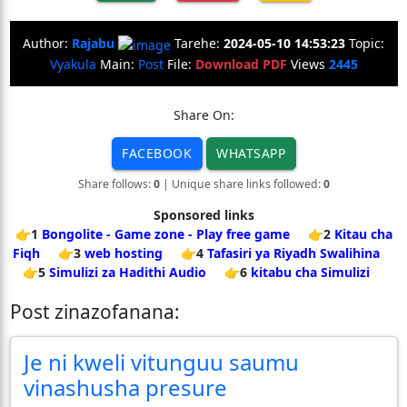
Author:
Rajabu
Tarehe:
2024-05-10 14:53:23
Topic:
Vyakula
Main:
Post
File:
Download PDF
Views
2445
Share On:
FACEBOOK
WHATSAPP
Share follows:
0
| Unique share links followed:
0
Sponsored links
👉1
Bongolite - Game zone - Play free game
👉2
Kitau cha
Fiqh
👉3
web hosting
👉4
Tafasiri ya Riyadh Swalihina
👉5
Simulizi za Hadithi Audio
👉6
kitabu cha Simulizi
Post zinazofanana:
Je ni kweli vitunguu saumu
vinashusha presure