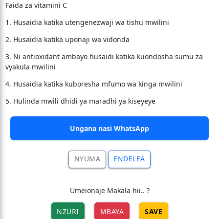
Faida za vitamini C
1. Husaidia katika utengenezwaji wa tishu mwilini
2. Husaidia katika uponaji wa vidonda
3. Ni antioxidant ambayo husaidi katika kuondosha sumu za
vyakula mwilini
4. Husaidia katika kuboresha mfumo wa kinga mwilini
5. Hulinda mwili dhidi ya maradhi ya kiseyeye
Ungana nasi WhatsApp
NYUMA
ENDELEA
Umeionaje Makala hii.. ?
NZURI
MBAYA
SAVE