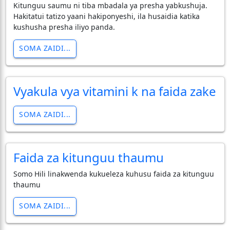
Kitunguu saumu ni tiba mbadala ya presha yabkushuja.
Hakitatui tatizo yaani hakiponyeshi, ila husaidia katika
kushusha presha iliyo panda.
SOMA ZAIDI...
Vyakula vya vitamini k na faida zake
SOMA ZAIDI...
Faida za kitunguu thaumu
Somo Hili linakwenda kukueleza kuhusu faida za kitunguu
thaumu
SOMA ZAIDI...