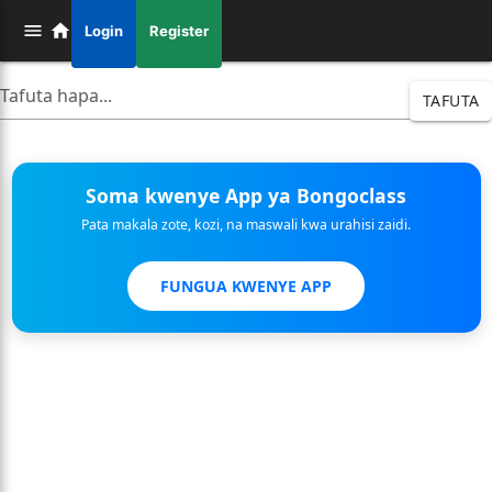
Login
Register
TAFUTA
Soma kwenye App ya Bongoclass
Pata makala zote, kozi, na maswali kwa urahisi zaidi.
FUNGUA KWENYE APP