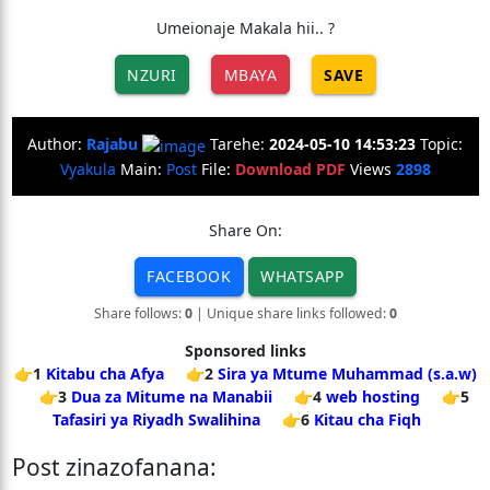
Umeionaje Makala hii.. ?
NZURI
MBAYA
SAVE
Author:
Rajabu
Tarehe:
2024-05-10 14:53:23
Topic:
Vyakula
Main:
Post
File:
Download PDF
Views
2898
Share On:
FACEBOOK
WHATSAPP
Share follows:
0
| Unique share links followed:
0
Sponsored links
👉1
Kitabu cha Afya
👉2
Sira ya Mtume Muhammad (s.a.w)
👉3
Dua za Mitume na Manabii
👉4
web hosting
👉5
Tafasiri ya Riyadh Swalihina
👉6
Kitau cha Fiqh
Post zinazofanana: