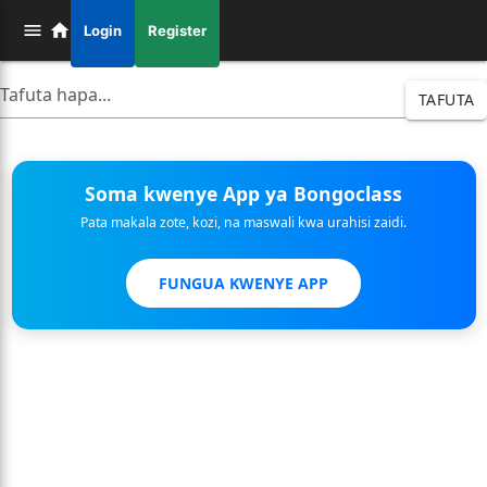
Login
Register
TAFUTA
Soma kwenye App ya Bongoclass
Pata makala zote, kozi, na maswali kwa urahisi zaidi.
FUNGUA KWENYE APP