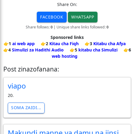
Share On:
FACEBOOK
WHATSAPP
Share follows:
0
| Unique share links followed:
0
Sponsored links
👉1
ai web app
👉2
Kitau cha Fiqh
👉3
Kitabu cha Afya
👉4
Simulizi za Hadithi Audio
👉5
kitabu cha Simulizi
👉6
web hosting
Post zinazofanana:
viapo
20.
SOMA ZAIDI...
Makundi manne ya damu na jinsi