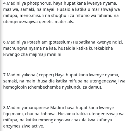
4.Madini ya phosphorus, haya hupatikana kwenye nyama,
maziwa, samaki, na mayai. Husaidia katika uimarishwaji wa
mifupa, meno,misuli na shughuli za mfumo wa fahamu na
utengenezwajiwa genetic materials.
6.Madini ya Potashiam (potassium) Hupatikana kwenye ndizi,
machungwa,nyama na kaa. husaidia katika kurekebisha
kiwango cha majimaji mwilini.
7.Madini yakopa ( copper) Haya hupatikana kwenye nyama,
samaki, na maini.husaidia katika mifupa na utengenezwaji wa
hemoglobin (chembechembe nyekundu za damu).
8.Madini yamanganese Madini haya hupatikana kwenye
figo,maini, chai na kahawa. Husaidia katika utengenezwaji wa
mifupa, na katika mmeng'enyo wa chakula kwa kufanya
enzymes ziwe active.