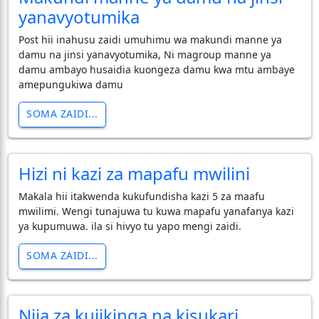
yanavyotumika
Post hii inahusu zaidi umuhimu wa makundi manne ya
damu na jinsi yanavyotumika, Ni magroup manne ya
damu ambayo husaidia kuongeza damu kwa mtu ambaye
amepungukiwa damu
SOMA ZAIDI...
Hizi ni kazi za mapafu mwilini
Makala hii itakwenda kukufundisha kazi 5 za maafu
mwilimi. Wengi tunajuwa tu kuwa mapafu yanafanya kazi
ya kupumuwa. ila si hivyo tu yapo mengi zaidi.
SOMA ZAIDI...
Njia za kujikinga na kisukari