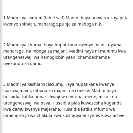
1.Madini ya sodium (table salt) Madini haya unaweza kuyapata
kwenye spinach, maharage,punje za maboga n.k.
2.Madini ya chuma. Haya hupatikana kwenye maini, nyama,
maharage, na mboga za majani. Madini haya ni muhimu kwa
utengenezwaji wa hemoglobin yaani chembechembe
nyekundu za damu.
3.Madini ya kashiam(calcium). Haya hupatikana kwenye
maziwa,maini, mboga za majani na cheese. Madini haya
husaidia katika uimarishwaji wa mifupa, meno, misuli na
utengenezwaji wa neva. Husaidia piaa kuwezesha kuganda
kwa damu kwenye majeraha. Husaidia katika mfumo wa
mmeng'enyo wa chakula kwa kuzifanya enzymes kuwa active.