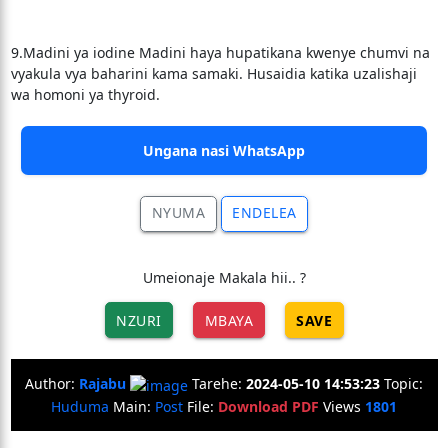
9.Madini ya iodine Madini haya hupatikana kwenye chumvi na
vyakula vya baharini kama samaki. Husaidia katika uzalishaji
wa homoni ya thyroid.
Ungana nasi WhatsApp
NYUMA
ENDELEA
Umeionaje Makala hii.. ?
NZURI
MBAYA
SAVE
Author:
Rajabu
Tarehe:
2024-05-10 14:53:23
Topic:
Huduma
Main:
Post
File:
Download PDF
Views
1801