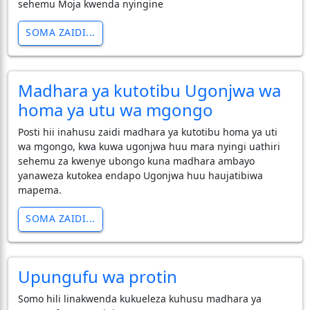
sehemu Moja kwenda nyingine
SOMA ZAIDI...
Madhara ya kutotibu Ugonjwa wa
homa ya utu wa mgongo
Posti hii inahusu zaidi madhara ya kutotibu homa ya uti
wa mgongo, kwa kuwa ugonjwa huu mara nyingi uathiri
sehemu za kwenye ubongo kuna madhara ambayo
yanaweza kutokea endapo Ugonjwa huu haujatibiwa
mapema.
SOMA ZAIDI...
Upungufu wa protin
Somo hili linakwenda kukueleza kuhusu madhara ya