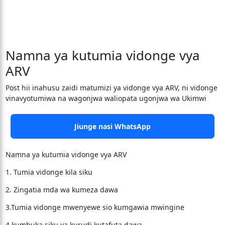
Namna ya kutumia vidonge vya
ARV
Post hii inahusu zaidi matumizi ya vidonge vya ARV, ni vidonge
vinavyotumiwa na wagonjwa waliopata ugonjwa wa Ukimwi
Jiunge nasi WhatsApp
Namna ya kutumia vidonge vya ARV
1. Tumia vidonge kila siku
2. Zingatia mda wa kumeza dawa
3.Tumia vidonge mwenyewe sio kumgawia mwingine
4.kumbuka siku ya kurudi kutafuta dawa