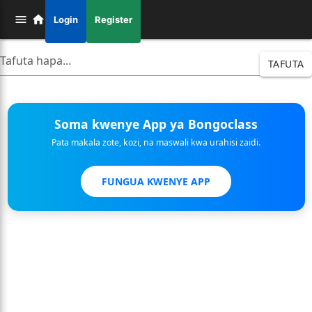
Login
Register
TAFUTA
Soma kwenye App ya Bongoclass
Pata makala zote, kozi, na maswali kwa urahisi zaidi.
FUNGUA KWENYE APP