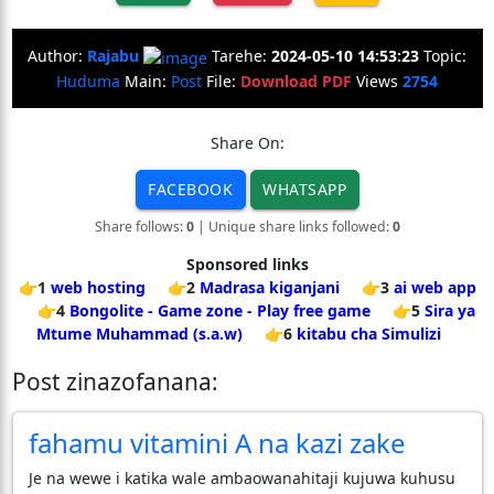
Author:
Rajabu
Tarehe:
2024-05-10 14:53:23
Topic:
Huduma
Main:
Post
File:
Download PDF
Views
2754
Share On:
FACEBOOK
WHATSAPP
Share follows:
0
| Unique share links followed:
0
Sponsored links
👉1
web hosting
👉2
Madrasa kiganjani
👉3
ai web app
👉4
Bongolite - Game zone - Play free game
👉5
Sira ya
Mtume Muhammad (s.a.w)
👉6
kitabu cha Simulizi
Post zinazofanana:
fahamu vitamini A na kazi zake
Je na wewe i katika wale ambaowanahitaji kujuwa kuhusu