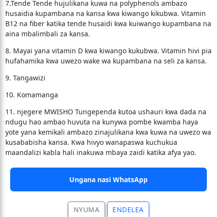
7.Tende Tende hujulikana kuwa na polyphenols ambazo
husaidia kupambana na kansa kwa kiwango kikubwa. Vitamin
B12 na fiber katika tende husaidi kwa kuiwango kupambana na
aina mbalimbali za kansa.
8. Mayai yana vitamin D kwa kiwango kukubwa. Vitamin hivi pia
hufahamika kwa uwezo wake wa kupambana na seli za kansa.
9. Tangawizi
10. Komamanga
11. njegere MWISHO Tungependa kutoa ushauri kwa dada na
ndugu hao ambao huvuta na kunywa pombe kwamba haya
yote yana kemikali ambazo zinajulikana kwa kuwa na uwezo wa
kusababisha kansa. Kwa hivyo wanapaswa kuchukua
maandalizi kabla hali inakuwa mbaya zaidi katika afya yao.
Ungana nasi WhatsApp
NYUMA
ENDELEA