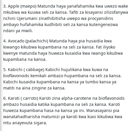
3. Apple (maepo) Matunda haya yanafahamika kwa uwezo wake
mkubwa wa kuuwa seli za kansa. Tafiti za kisayansi zilizofanywa
nchini Ujerumani zinathibitisha uwepo wa procyanidins
ambayo hufahamika kudhibiti seli za kansa kutengenezwa
ndani ya mwili.
4. Avocado (palachichi) Matunda haya pia husaidia kwa
kiwango kikubwa kupambana na seli za kansa. Fat iliyoko
kwenye matunda haya huweza kusaidia kwa iwango kikubwa
kupambana na kansa.
5. Kabichi ( cabbage) Kabichi hujulikana kwa kuwa na
bioflavonoids kemikali ambazo hupambana na seli za kansa.
Kabichi kusaidia kupambana na kansa ya tumbo kansa ya
matiti na aina zingine za kansa.
6. Karoti ( carrots) Karoti zina alpha-carotene na bioflavonoids
ambazo husaidia katika kupambana na seli za kansa. Karoti
huweza kupambana hasa na kansa ya ini. Wanasayansi pia
wanatahadharisha matumizi ya karoti kwa kiasi kikubwa kwa
mtu anayevuta sigara.