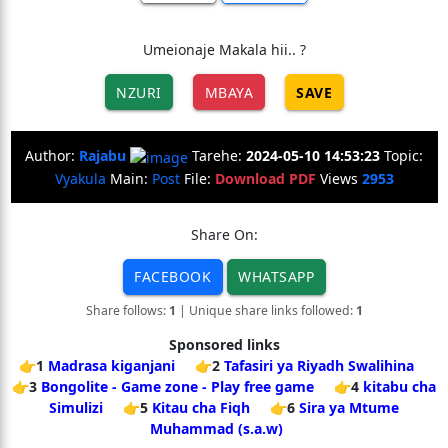
Umeionaje Makala hii.. ?
NZURI
MBAYA
SAVE
Author:
Rajabu
Tarehe:
2024-05-10 14:53:23
Topic:
Vyakula
Main:
Post
File:
Download PDF
Views
2953
Share On:
FACEBOOK
WHATSAPP
Share follows:
1
| Unique share links followed:
1
Sponsored links
👉1
Madrasa kiganjani
👉2
Tafasiri ya Riyadh Swalihina
👉3
Bongolite - Game zone - Play free game
👉4
kitabu cha
Simulizi
👉5
Kitau cha Fiqh
👉6
Sira ya Mtume
Muhammad (s.a.w)