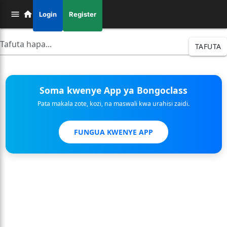
Login
Register
TAFUTA
Soma kwenye App ya Bongoclass
Pata makala zote, kozi, na maswali kwa urahisi zaidi.
FUNGUA KWENYE APP