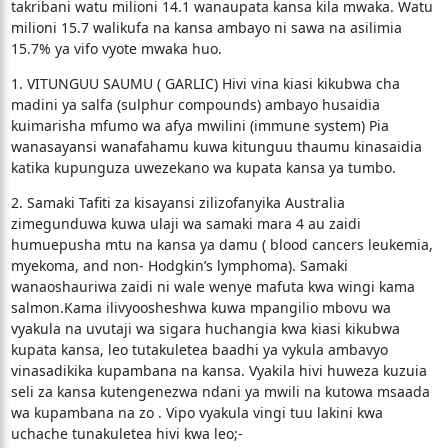
takribani watu milioni 14.1 wanaupata kansa kila mwaka. Watu
milioni 15.7 walikufa na kansa ambayo ni sawa na asilimia
15.7% ya vifo vyote mwaka huo.
1. VITUNGUU SAUMU ( GARLIC) Hivi vina kiasi kikubwa cha
madini ya salfa (sulphur compounds) ambayo husaidia
kuimarisha mfumo wa afya mwilini (immune system) Pia
wanasayansi wanafahamu kuwa kitunguu thaumu kinasaidia
katika kupunguza uwezekano wa kupata kansa ya tumbo.
2. Samaki Tafiti za kisayansi zilizofanyika Australia
zimegunduwa kuwa ulaji wa samaki mara 4 au zaidi
humuepusha mtu na kansa ya damu ( blood cancers leukemia,
myekoma, and non- Hodgkin’s lymphoma). Samaki
wanaoshauriwa zaidi ni wale wenye mafuta kwa wingi kama
salmon.Kama ilivyoosheshwa kuwa mpangilio mbovu wa
vyakula na uvutaji wa sigara huchangia kwa kiasi kikubwa
kupata kansa, leo tutakuletea baadhi ya vykula ambavyo
vinasadikika kupambana na kansa. Vyakila hivi huweza kuzuia
seli za kansa kutengenezwa ndani ya mwili na kutowa msaada
wa kupambana na zo . Vipo vyakula vingi tuu lakini kwa
uchache tunakuletea hivi kwa leo;-