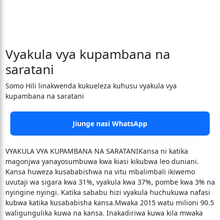
Vyakula vya kupambana na
saratani
Somo Hili linakwenda kukueleza kuhusu vyakula vya
kupambana na saratani
Jiunge nasi WhatsApp
VYAKULA VYA KUPAMBANA NA SARATANIKansa ni katika
magonjwa yanayosumbuwa kwa kiasi kikubwa leo duniani.
Kansa huweza kusababishwa na vitu mbalimbali ikiwemo
uvutaji wa sigara kwa 31%, vyakula kwa 37%, pombe kwa 3% na
nyingine nyingi. Katika sababu hizi vyakula huchukuwa nafasi
kubwa katika kusababisha kansa.Mwaka 2015 watu milioni 90.5
waligungulika kuwa na kansa. Inakadiriwa kuwa kila mwaka