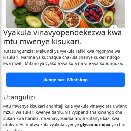
Vyakula vinavyopendekezwa kwa
mtu mwenye kisukari.
Tutazungumzia: Makundi ya vyakula rafiki kwa mgonjwa wa
kisukari. Namna ya kuchagua chakula chenye sukari ndogo
kwa mwili. Mifano ya vyakula vya kula na vile vya kupunguza.
Jiunge nasi WhatsApp
Utangulizi
Mtu mwenye kisukari anahitaji kula vyakula vinavyoleta uwiano
mzuri wa sukari kwenye damu, visivyopandisha kiwango cha
sukari kwa haraka, na vinavyosaidia mwili kufanya kazi kwa
utulivu. Hii huitwa kula vyakula vyenye
glycemic index
ya chini
au ya kati.