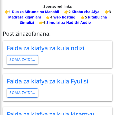
Sponsored links
👉1
Dua za Mitume na Manabii
👉2
Kitabu cha Afya
👉3
Madrasa kiganjani
👉4
web hosting
👉5
kitabu cha
Simulizi
👉6
Simulizi za Hadithi Audio
Post zinazofanana:
Faida za kiafya za kula ndizi
SOMA ZAIDI...
Faida za kiafya za kula Fyulisi
SOMA ZAIDI...
Faida za kiafya za kula kisamvu