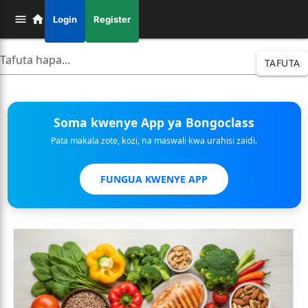
Login
Register
TAFUTA
Soma kwenye App ya Bongoclass
Pata makala zote, kozi, na maswali kwa urahisi zaidi.
FUNGUA KWENYE APP