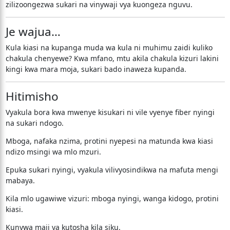
zilizoongezwa sukari na vinywaji vya kuongeza nguvu.
Je wajua…
Kula kiasi na kupanga muda wa kula ni muhimu zaidi kuliko
chakula chenyewe? Kwa mfano, mtu akila chakula kizuri lakini
kingi kwa mara moja, sukari bado inaweza kupanda.
Hitimisho
Vyakula bora kwa mwenye kisukari ni vile vyenye fiber nyingi
na sukari ndogo.
Mboga, nafaka nzima, protini nyepesi na matunda kwa kiasi
ndizo msingi wa mlo mzuri.
Epuka sukari nyingi, vyakula vilivyosindikwa na mafuta mengi
mabaya.
Kila mlo ugawiwe vizuri: mboga nyingi, wanga kidogo, protini
kiasi.
Kunywa maji ya kutosha kila siku.