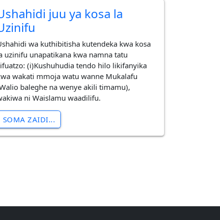
Ushahidi juu ya kosa la
Uzinifu
Ushahidi wa kuthibitisha kutendeka kwa kosa
la uzinifu unapatikana kwa namna tatu
ifuatzo: (i)Kushuhudia tendo hilo likifanyika
kwa wakati mmoja watu wanne Mukalafu
(Walio baleghe na wenye akili timamu),
wakiwa ni Waislamu waadilifu.
SOMA ZAIDI...