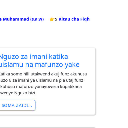
e Muhammad (s.a.w)
👉5
Kitau cha Fiqh
Nguzo za imani katika
uislamu na mafunzo yake
Katika somo hili utakwend akujifunz akuhusu
nuzo 6 za imani ya uislamu na pia utajifunz
akuhusu mafunzo yanayoweza kupatikana
kwenye Nguzo hizi.
SOMA ZAIDI...