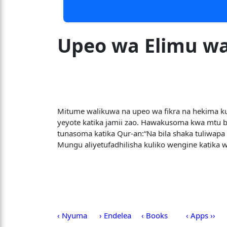
Upeo wa Elimu w
Mitume walikuwa na upeo wa fikra na hekima k
yeyote katika jamii zao. Hawakusoma kwa mtu b
tunasoma katika Qur-an:“Na bila shaka tuliwap
Mungu aliyetufadhilisha kuliko wengine katika 
‹ Nyuma
› Endelea
‹ Books
‹ Apps ››