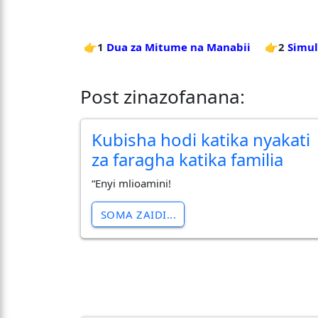
👉1
Dua za Mitume na Manabii
👉2
Simul
Post zinazofanana:
Kubisha hodi katika nyakati
za faragha katika familia
“Enyi mlioamini!
SOMA ZAIDI...