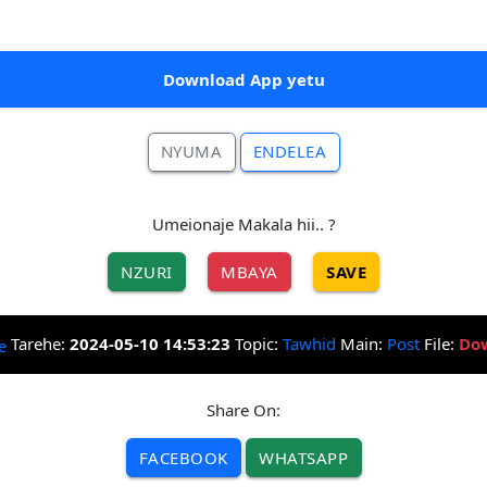
Download App yetu
NYUMA
ENDELEA
Umeionaje Makala hii.. ?
NZURI
MBAYA
SAVE
Tarehe:
2024-05-10 14:53:23
Topic:
Tawhid
Main:
Post
File:
Do
Share On:
FACEBOOK
WHATSAPP