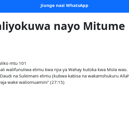
Jiunge nasi WhatsApp
aliyokuwa nayo Mitume
uliko mtu 101
ali walifunuliwa elimu kwa njia ya Wahay kutoka kwa Mola wao.
a Daudi na Suleimani elimu (kubwa kabisa na wakamshukuru Allah
waja wake waliomuamini” (27:15)