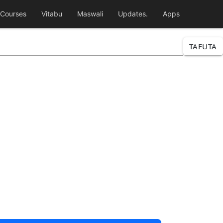
Courses
Vitabu
Maswali
Updates.
Apps
TAFUTA