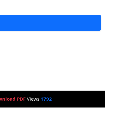
wnload PDF
Views
1792