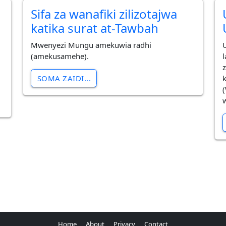
Sifa za wanafiki zilizotajwa
katika surat at-Tawbah
Mwenyezi Mungu amekuwia radhi
(amekusamehe).
z
SOMA ZAIDI...
Home
About
Privacy
Contact