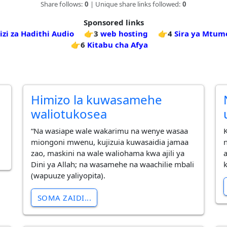
Share follows:
0
| Unique share links followed:
0
Sponsored links
izi za Hadithi Audio
👉3
web hosting
👉4
Sira ya Mtum
👉6
Kitabu cha Afya
Himizo la kuwasamehe
waliotukosea
“Na wasiape wale wakarimu na wenye wasaa
miongoni mwenu, kujizuia kuwasaidia jamaa
zao, maskini na wale waliohama kwa ajili ya
Dini ya Allah; na wasamehe na waachilie mbali
(wapuuze yaliyopita).
SOMA ZAIDI...