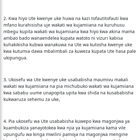
2. Kwa hiyo Ute kwenye uke huwa na kazi tofautitofauti kwa
mfano kurahisisha uje wakati wa kujamiiana na kuruhusu
mbegu kupita wakati wa kujamiiana kwa hiyo kwa akina mama
ambao bado wanaendelea kupata watoto ni vizuri kabisa
kuhakikisha kubwa wanakuwa na Ute wa kutosha kwenye uke
kwa kutumia dawa mbalimbali za kuweza kupata Ute hasa pale
ukipungua.
3. Ukosefu wa Ute kwenye uke usababisha maumivu makali
wakati wa kujamiiana na pia michubuko wakati wa kujamiiana
kwa sababu uume unapopita upita kwa shida na kusababisha
kukwaruza sehemu za uke,
4. Pia ukosefu wa Ute usababisha kuwepo kwa magonjwa ya
kuambukiza yanayotokea kwa njia ya kujamiiana kama vile
upungufu wa kinga mwilini pamoja na magonjwa mengine