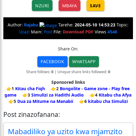
NZURI
MBAYA
SAVE
Author:
Rajabu
Tarehe:
2024-05-10 14:53:23
Topic:
Uzazi
Main:
Post
File:
Download PDF
Views
4546
Share On:
FACEBOOK
WHATSAPP
Share follows:
0
| Unique share links followed:
0
Sponsored links
👉1
Kitau cha Fiqh
👉2
Bongolite - Game zone - Play free
game
👉3
Simulizi za Hadithi Audio
👉4
Kitabu cha Afya
👉5
Dua za Mitume na Manabii
👉6
kitabu cha Simulizi
Post zinazofanana:
Mabadiliko ya uzito kwa mjamzito