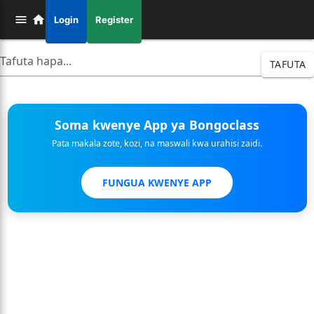
Login
Register
TAFUTA
Soma kwenye App ya Bongoclass
Pata makala zote, kozi, na maswali kwa urahisi zaidi.
FUNGUA KWENYE APP