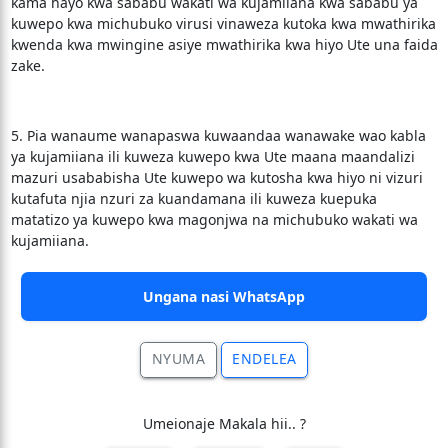
kama hayo kwa sababu wakati wa kujamiiana kwa sababu ya
kuwepo kwa michubuko virusi vinaweza kutoka kwa mwathirika
kwenda kwa mwingine asiye mwathirika kwa hiyo Ute una faida
zake.
5. Pia wanaume wanapaswa kuwaandaa wanawake wao kabla
ya kujamiiana ili kuweza kuwepo kwa Ute maana maandalizi
mazuri usababisha Ute kuwepo wa kutosha kwa hiyo ni vizuri
kutafuta njia nzuri za kuandamana ili kuweza kuepuka
matatizo ya kuwepo kwa magonjwa na michubuko wakati wa
kujamiiana.
Ungana nasi WhatsApp
NYUMA
ENDELEA
Umeionaje Makala hii.. ?