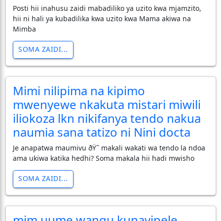
Posti hii inahusu zaidi mabadiliko ya uzito kwa mjamzito,
hii ni hali ya kubadilika kwa uzito kwa Mama akiwa na
Mimba
SOMA ZAIDI...
Mimi nilipima na kipimo
mwenyewe nkakuta mistari miwili
iliokoza lkn nikifanya tendo nakua
naumia sana tatizo ni Nini docta
Je anapatwa maumivu ðŸ˜­ makali wakati wa tendo la ndoa
ama ukiwa katika hedhi? Soma makala hii hadi mwisho
SOMA ZAIDI...
mim uume wangu kunavipele