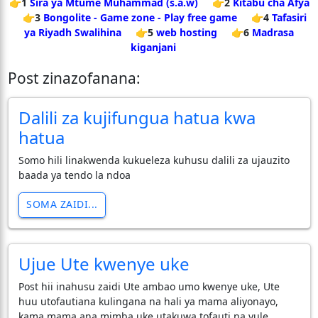
👉1
Sira ya Mtume Muhammad (s.a.w)
👉2
Kitabu cha Afya
👉3
Bongolite - Game zone - Play free game
👉4
Tafasiri
ya Riyadh Swalihina
👉5
web hosting
👉6
Madrasa
kiganjani
Post zinazofanana:
Dalili za kujifungua hatua kwa
hatua
Somo hili linakwenda kukueleza kuhusu dalili za ujauzito
baada ya tendo la ndoa
SOMA ZAIDI...
Ujue Ute kwenye uke
Post hii inahusu zaidi Ute ambao umo kwenye uke, Ute
huu utofautiana kulingana na hali ya mama aliyonayo,
kama mama ana mimba uke utakuwa tofauti na yule