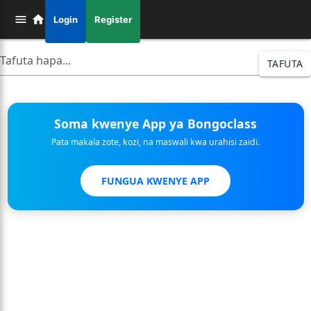
Login
Register
TAFUTA
Soma kwenye App ya Bongoclass
Pata makala zote, kozi, na maswali kwa urahisi zaidi.
FUNGUA KWENYE APP