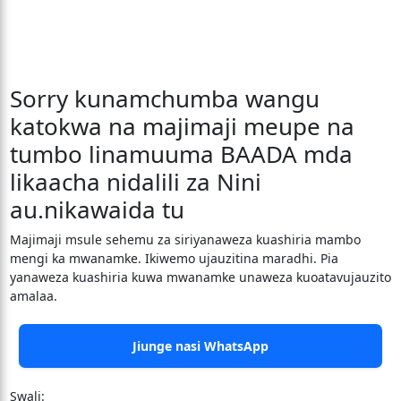
Sorry kunamchumba wangu
katokwa na majimaji meupe na
tumbo linamuuma BAADA mda
likaacha nidalili za Nini
au.nikawaida tu
Majimaji msule sehemu za siriyanaweza kuashiria mambo
mengi ka mwanamke. Ikiwemo ujauzitina maradhi. Pia
yanaweza kuashiria kuwa mwanamke unaweza kuoatavujauzito
amalaa.
Jiunge nasi WhatsApp
Swali: