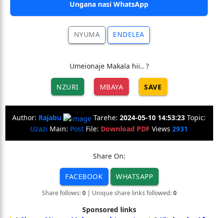
Ungana nasi WhatsApp
NYUMA
ENDELEA
Umeionaje Makala hii.. ?
NZURI
MBAYA
SAVE
Author:
Rajabu
Tarehe:
2024-05-10 14:53:23
Topic:
Uzazi
Main:
Post
File:
Download PDF
Views
2931
Share On:
FACEBOOK
WHATSAPP
Share follows:
0
| Unique share links followed:
0
Sponsored links