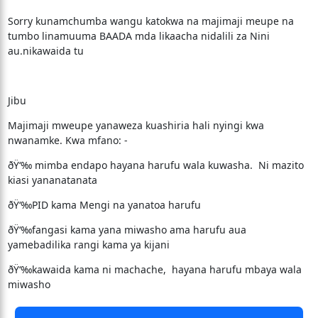
Sorry kunamchumba wangu katokwa na majimaji meupe na
tumbo linamuuma BAADA mda likaacha nidalili za Nini
au.nikawaida tu
Jibu
Majimaji mweupe yanaweza kuashiria hali nyingi kwa
nwanamke. Kwa mfano: -
ðŸ‘‰ mimba endapo hayana harufu wala kuwasha. Ni mazito
kiasi yananatanata
ðŸ‘‰PID kama Mengi na yanatoa harufu
ðŸ‘‰fangasi kama yana miwasho ama harufu aua
yamebadilika rangi kama ya kijani
ðŸ‘‰kawaida kama ni machache, hayana harufu mbaya wala
miwasho