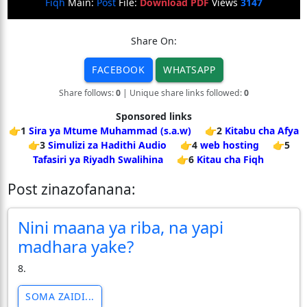
Fiqh
Main:
Post
File:
Download PDF
Views
3147
Share On:
FACEBOOK
WHATSAPP
Share follows:
0
| Unique share links followed:
0
Sponsored links
👉1
Sira ya Mtume Muhammad (s.a.w)
👉2
Kitabu cha Afya
👉3
Simulizi za Hadithi Audio
👉4
web hosting
👉5
Tafasiri ya Riyadh Swalihina
👉6
Kitau cha Fiqh
Post zinazofanana:
Nini maana ya riba, na yapi
madhara yake?
8.
SOMA ZAIDI...