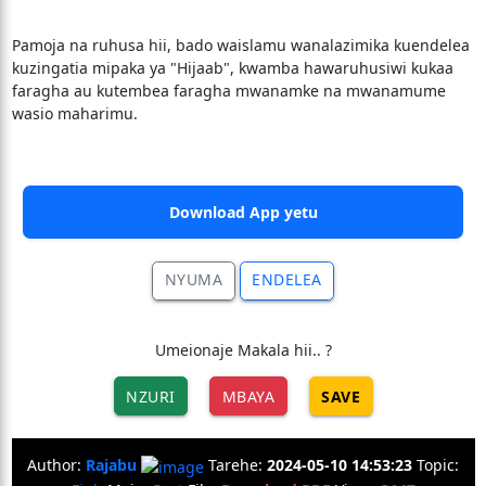
Pamoja na ruhusa hii, bado waislamu wanalazimika kuendelea
kuzingatia mipaka ya "Hijaab", kwamba hawaruhusiwi kukaa
faragha au kutembea faragha mwanamke na mwanamume
wasio maharimu.
Download App yetu
NYUMA
ENDELEA
Umeionaje Makala hii.. ?
NZURI
MBAYA
SAVE
Author:
Rajabu
Tarehe:
2024-05-10 14:53:23
Topic: