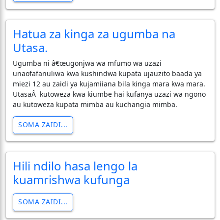
Hatua za kinga za ugumba na
Utasa.
Ugumba ni â€œugonjwa wa mfumo wa uzazi
unaofafanuliwa kwa kushindwa kupata ujauzito baada ya
miezi 12 au zaidi ya kujamiiana bila kinga mara kwa mara.
UtasaÂ kutoweza kwa kiumbe hai kufanya uzazi wa ngono
au kutoweza kupata mimba au kuchangia mimba.
SOMA ZAIDI...
Hili ndilo hasa lengo la
kuamrishwa kufunga
SOMA ZAIDI...