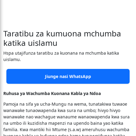
Taratibu za kumuona mchumba
katika uislamu
Hspa utajifunza taratibu za kuonana na mchumba katika
uislamu.
Jiunge nasi WhatsApp
Ruhusa ya Wachumba Kuonana Kabla ya Ndoa
Pamoja na sifa ya ucha-Mungu na wema, tunatakiwa tuwaoe
wanawake tunaowapenda kwa sura na umbo; hivyo hivyo
wanawake nao wachague wanaume wanaowapenda kwa sura
na umbo ili kuzidisha mapenzi na upendo baina yao katika
familia. Kwa mantiki hii Mtume (s.a.w) ameruhusu wachumba
kuonana kabla ya kufunga ndoa kama tunavyojifunza katika