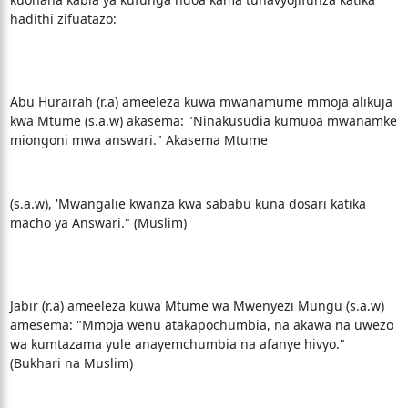
hadithi zifuatazo:
Abu Hurairah (r.a) ameeleza kuwa mwanamume mmoja alikuja
kwa Mtume (s.a.w) akasema: "Ninakusudia kumuoa mwanamke
miongoni mwa answari." Akasema Mtume
(s.a.w), 'Mwangalie kwanza kwa sababu kuna dosari katika
macho ya Answari." (Muslim)
Jabir (r.a) ameeleza kuwa Mtume wa Mwenyezi Mungu (s.a.w)
amesema: "Mmoja wenu atakapochumbia, na akawa na uwezo
wa kumtazama yule anayemchumbia na afanye hivyo."
(Bukhari na Muslim)