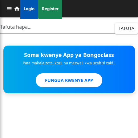
Login
Register
TAFUTA
Soma kwenye App ya Bongoclass
Pata makala zote, kozi, na maswali kwa urahisi zaidi.
FUNGUA KWENYE APP