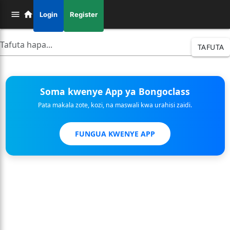
Login
Register
TAFUTA
Soma kwenye App ya Bongoclass
Pata makala zote, kozi, na maswali kwa urahisi zaidi.
FUNGUA KWENYE APP