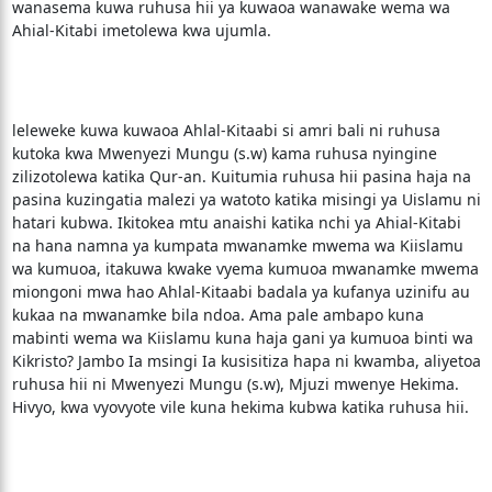
wanasema kuwa ruhusa hii ya kuwaoa wanawake wema wa
Ahial-Kitabi imetolewa kwa ujumla.
leleweke kuwa kuwaoa Ahlal-Kitaabi si amri bali ni ruhusa
kutoka kwa Mwenyezi Mungu (s.w) kama ruhusa nyingine
zilizotolewa katika Qur-an. Kuitumia ruhusa hii pasina haja na
pasina kuzingatia malezi ya watoto katika misingi ya Uislamu ni
hatari kubwa. Ikitokea mtu anaishi katika nchi ya Ahial-Kitabi
na hana namna ya kumpata mwanamke mwema wa Kiislamu
wa kumuoa, itakuwa kwake vyema kumuoa mwanamke mwema
miongoni mwa hao Ahlal-Kitaabi badala ya kufanya uzinifu au
kukaa na mwanamke bila ndoa. Ama pale ambapo kuna
mabinti wema wa Kiislamu kuna haja gani ya kumuoa binti wa
Kikristo? Jambo Ia msingi Ia kusisitiza hapa ni kwamba, aliyetoa
ruhusa hii ni Mwenyezi Mungu (s.w), Mjuzi mwenye Hekima.
Hivyo, kwa vyovyote vile kuna hekima kubwa katika ruhusa hii.