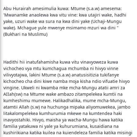
Abu Hurairah amesimulia kuwa: Mtume (s.a.w) amesema:
'Mwanamke anaolewa kwa vitu vine: kwa utajiri wake, hadhi
yake, uzuri wake wa sura na kwa dini yake (Uchaji-Mungu
wake). Mchague yule mwenye msimamo mzuri wa dini "
(Bukhari na Muslimu)
Hadithi hii inatufahamisha kuwa vitu vinavyoweza kuwa
vichocheo vya mtu kumchagua mchumba ni hivyo vinne
vilivyotajwa, lakini Mtume (s.a.w) anatusisitizia tukifanye
kichocheo cha dini kiwe namba moja kisha ndio vifuatie hivyo
vingine. Ukweli ni kwamba mke mcha-Mungu atatii amri za
AIIah(sw) na Mtume wake ambazo zitampelekea kumtii na
kumheshimu mumewe. Halikadhalika, mume mcha-Mungu,
atamtii Allah (s.w) na huchunga mipaka aliyomuwekea, jambo
litakalompelekea kumhurumia mkewe na kumtendea haki
inavyostahiki. Hivyo, maisha ya wacha-Mungu hawa katika
familia yatakuwa ni yale ya kuhurumiana, kusaidiana na
kushirikiana katika kuilea na kuiendeleza familia katika misingi