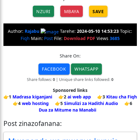
NZURI
MBAYA
SAVE
Author:
Rajabu
Tarehe:
2024-05-10 14:53:23
Topic:
Fiqh
Main:
Post
File:
Download PDF
Views
3685
Share On:
FACEBOOK
WHATSAPP
Share follows:
0
| Unique share links followed:
0
Sponsored links
👉1
Madrasa kiganjani
👉2
ai web app
👉3
Kitau cha Fiqh
👉4
web hosting
👉5
Simulizi za Hadithi Audio
👉6
Dua za Mitume na Manabii
Post zinazofanana: