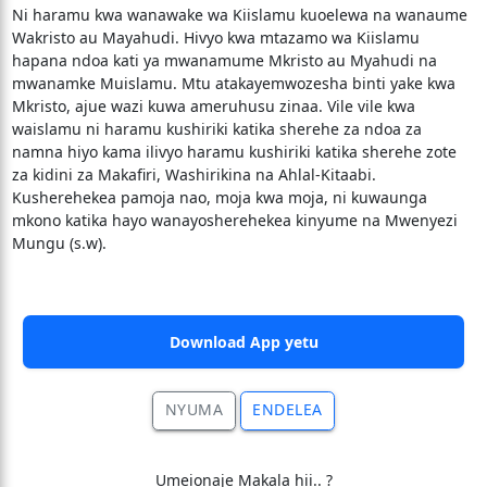
Ni haramu kwa wanawake wa Kiislamu kuoelewa na wanaume
Wakristo au Mayahudi. Hivyo kwa mtazamo wa Kiislamu
hapana ndoa kati ya mwanamume Mkristo au Myahudi na
mwanamke Muislamu. Mtu atakayemwozesha binti yake kwa
Mkristo, ajue wazi kuwa ameruhusu zinaa. Vile vile kwa
waislamu ni haramu kushiriki katika sherehe za ndoa za
namna hiyo kama ilivyo haramu kushiriki katika sherehe zote
za kidini za Makafiri, Washirikina na Ahlal-Kitaabi.
Kusherehekea pamoja nao, moja kwa moja, ni kuwaunga
mkono katika hayo wanayosherehekea kinyume na Mwenyezi
Mungu (s.w).
Download App yetu
NYUMA
ENDELEA
Umeionaje Makala hii.. ?