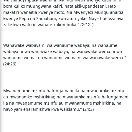
bora kuliko muungwana kafiri, hata akikupendezeni. Hao
makafiri wanaitia kwenye moto. Na Mwenyezi Mungu anaitia
kwenye Pepo na Samahani, kwa amri yake. Naye hueleza aya
zake kwa watu iii wapate kukumbuka." (2:221)
Wanawake wabaya ni wa wanaume wabaya; na wanaume
wabaya ni wa wanawake wabaya; na wanawake wema ni wa
wanaume wema; na wanaume wema ni wa wanawake wema "
(24:26)
Mwanamume mzinfu hafungamani ila na mwanamke mzinfu
au mwanamke mshirikina; na mwanamke mzinfu hafungamani
ila na mwanamume mzinfu au mwanamume mshirikina, na
hayo yam eharamishwa kwa waislamu." (24:3)