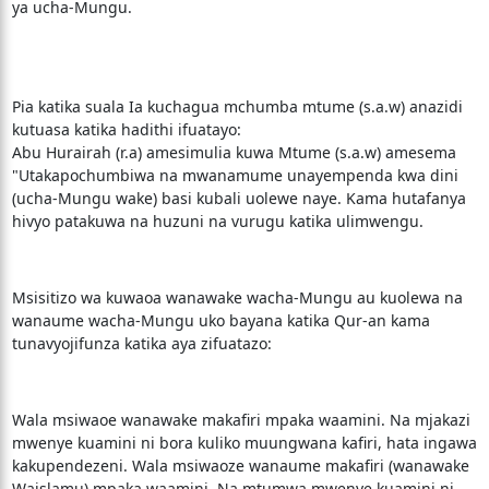
ya ucha-Mungu.
Pia katika suala Ia kuchagua mchumba mtume (s.a.w) anazidi
kutuasa katika hadithi ifuatayo:
Abu Hurairah (r.a) amesimulia kuwa Mtume (s.a.w) amesema
"Utakapochumbiwa na mwanamume unayempenda kwa dini
(ucha-Mungu wake) basi kubali uolewe naye. Kama hutafanya
hivyo patakuwa na huzuni na vurugu katika ulimwengu.
Msisitizo wa kuwaoa wanawake wacha-Mungu au kuolewa na
wanaume wacha-Mungu uko bayana katika Qur-an kama
tunavyojifunza katika aya zifuatazo:
Wala msiwaoe wanawake makafiri mpaka waamini. Na mjakazi
mwenye kuamini ni bora kuliko muungwana kafiri, hata ingawa
kakupendezeni. Wala msiwaoze wanaume makafiri (wanawake
Waislamu) mpaka waamini. Na mtumwa mwenye kuamini ni