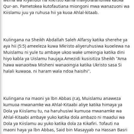
Qur-an. Pametokea kutofautiana miongoni mwa wanazuoni wa
Kiislamu juu ya ruhusa hii ya kuoa Ahlal-kitaab.
Kulingana na Sheikh Abdallah Saleh Alfarsy katika sherehe ya
aya hii (5:5) ameeleza kuwa Mkristo aliyeruhusiwa kuoelewa na
Muislamu ni yule tu ambaye ukoo wake umeingia katika dini
hiyo kabla ya Uislamu haujaja.Amezidi kusisitiza Sheikh "Ama
hawa wanaoitwa Misheni wanaoingia katika Ukristo sasa Si
halali kuwaoa. ni haram wala ndoa haisihi".
Kulingana na maoni ya lbn Abbas (r.a), Muislamu anaweza
kumuoa mwanamke wa Ahlal-Kitaabi aliye katika himaya ya
Dola ya Kiislamu tu, na haruhusiwi kumuoa mwanamke wa
Ahlal-Kitaabi ambaye yuko katika dola ambazo ni maadui wa
Dola ya Kiislamu au yuko katika dola za Kikafiri. Tofauti na
maoni haya ya lbn Abbas, Said bin Masayyab na Hassan Basri