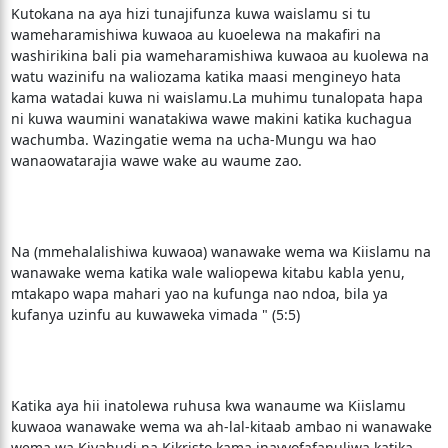
Kutokana na aya hizi tunajifunza kuwa waislamu si tu
wameharamishiwa kuwaoa au kuoelewa na makafiri na
washirikina bali pia wameharamishiwa kuwaoa au kuolewa na
watu wazinifu na waliozama katika maasi mengineyo hata
kama watadai kuwa ni waislamu.La muhimu tunalopata hapa
ni kuwa waumini wanatakiwa wawe makini katika kuchagua
wachumba. Wazingatie wema na ucha-Mungu wa hao
wanaowatarajia wawe wake au waume zao.
Na (mmehalalishiwa kuwaoa) wanawake wema wa Kiislamu na
wanawake wema katika wale waliopewa kitabu kabla yenu,
mtakapo wapa mahari yao na kufunga nao ndoa, bila ya
kufanya uzinfu au kuwaweka vimada " (5:5)
Katika aya hii inatolewa ruhusa kwa wanaume wa Kiislamu
kuwaoa wanawake wema wa ah-lal-kitaab ambao ni wanawake
wema wa Kiyahudi na Kikristo kama inavyofafanuliwa katika