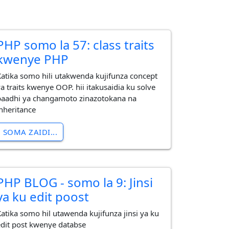
PHP somo la 57: class traits
kwenye PHP
Katika somo hili utakwenda kujifunza concept
ya traits kwenye OOP. hii itakusaidia ku solve
baadhi ya changamoto zinazotokana na
inheritance
SOMA ZAIDI...
PHP BLOG - somo la 9: Jinsi
ya ku edit poost
Katika somo hil utawenda kujifunza jinsi ya ku
edit post kwenye databse