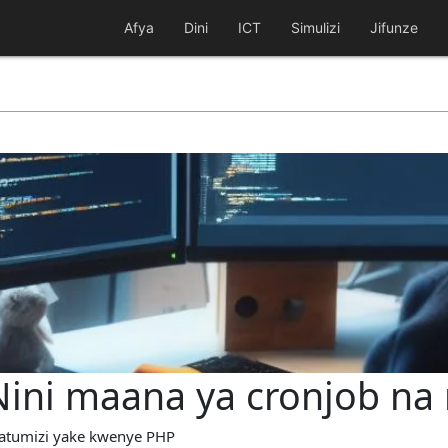
Afya
Dini
ICT
Simulizi
Jifunze
Nini maana ya cronjob na
 matumizi yake kwenye PHP