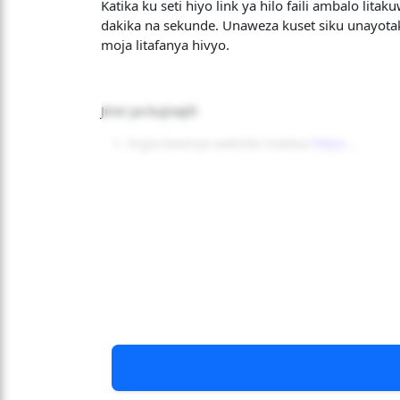
Katika ku seti hiyo link ya hilo faili ambalo l
dakika na sekunde. Unaweza kuset siku unayotakka
moja litafanya hivyo.
Jinsi ya kujisajili
Ingia kwenye website inaitwa
https:...