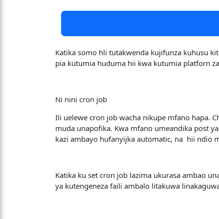
Katika somo hli tutakwenda kujifunza kuhusu kit
pia kutumia huduma hii kwa kutumia platforn za 
Ni nini cron job
Ili uelewe cron job wacha nikupe mfano hapa. C
muda unapofika. Kwa mfano umeandika post yako 
kazi ambayo hufanyijka automatic, na hii ndio m
Katika ku set cron job lazima ukurasa ambao un
ya kutengeneza faili ambalo litakuwa linakaguw