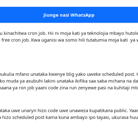
Jiunge nasi WhatsApp
u kinachitwa cron job. Hii ni moja kati ya teknolojia mbayo huto
free cron job. Kwa uganisi wa somo hili tutatumia moja kati ya 
hukulia mfano unataka kwenye blig yako uweke scheduled post. Hi
muda ya asubuhi lakini unataka ikifika saa saba mchana na daki
aana ya ron job yaani code zina run zenyewe pasi na kuhitaji mt
ataka uwe unaryn hizo code uwe unaweza kupatikana public. Yaan
a hizo scheduled post kama kuna ambayo ipo tayasi, ukurasa huu