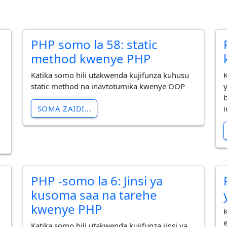
PHP somo la 58: static
method kwenye PHP
Katika somo hili utakwenda kujifunza kuhusu
static method na inavtotumika kwenye OOP
SOMA ZAIDI...
PHP -somo la 6: Jinsi ya
kusoma saa na tarehe
kwenye PHP
Katika somo hili utakwenda kujifunza jinsi ya