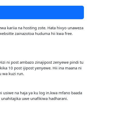
lewa kariia na hosting zote. Hata hivyo unaweza
websitte zainazotoa huduma hii kwa free.
zi ni post ambazo zinajipost zenyewe pindi tu
ka 10 post ijipost yenyewe. Hii ina maana ni
u wa kuzi run.
i usiwe na haja ya ku log in.kwa mfano baada
 unahitajika uwe unafikiwa hadharani.