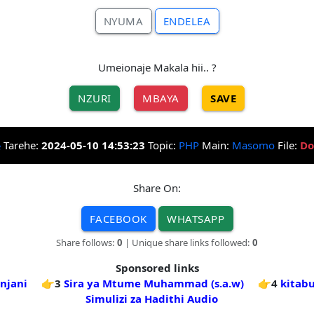
NYUMA
ENDELEA
Umeionaje Makala hii.. ?
NZURI
MBAYA
SAVE
Tarehe:
2024-05-10 14:53:23
Topic:
PHP
Main:
Masomo
File:
Do
Share On:
FACEBOOK
WHATSAPP
Share follows:
0
| Unique share links followed:
0
Sponsored links
njani
👉3
Sira ya Mtume Muhammad (s.a.w)
👉4
kitabu
Simulizi za Hadithi Audio