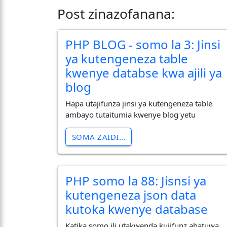
Post zinazofanana:
PHP BLOG - somo la 3: Jinsi
ya kutengeneza table
kwenye databse kwa ajili ya
blog
Hapa utajifunza jinsi ya kutengeneza table
ambayo tutaitumia kwenye blog yetu
SOMA ZAIDI...
PHP somo la 88: Jisnsi ya
kutengeneza json data
kutoka kwenye database
Katika somo ili utakwenda kujifunz ahatuwa