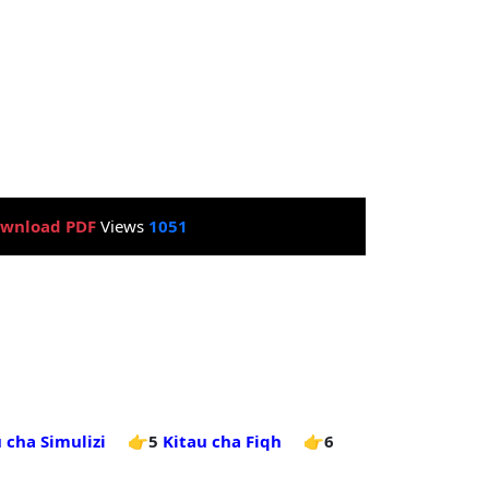
wnload PDF
Views
1051
 cha Simulizi
👉5
Kitau cha Fiqh
👉6