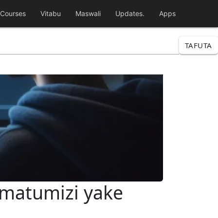
Courses
Vitabu
Maswali
Updates.
Apps
TAFUTA
 matumizi yake