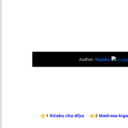
Author:
Rajabu
👉1
Kitabu cha Afya
👉2
Madrasa kiga