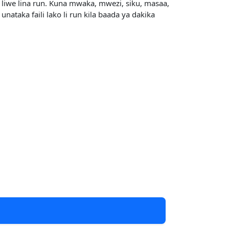
 liwe lina run. Kuna mwaka, mwezi, siku, masaa,
ataka faili lako li run kila baada ya dakika