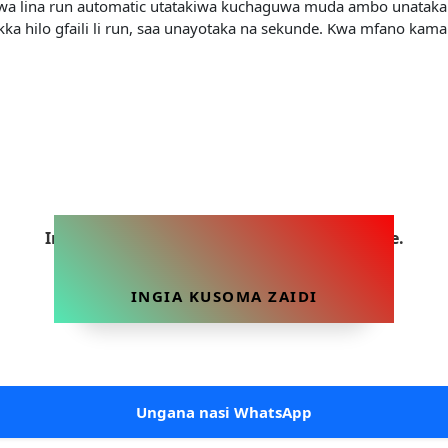
itakuwa lina run automatic utatakiwa kuchaguwa muda ambo unataka
 hilo gfaili li run, saa unayotaka na sekunde. Kwa mfano kama un
Ingia sasa ili uweze kusoma makala hii yote.
INGIA KUSOMA ZAIDI
Ungana nasi WhatsApp