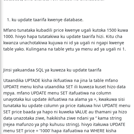
ku update taarifa kwenye database.
Mfano tunataka kubadili price kwenye ugali kutoka 1500 kuwa
1000. hivyo hapa tutatakiwa ku update taarifa hizi. Kitu cha
kwanza unachotakiwa kujuwa ni id ya ugali ni ngapi kwenye
table yako. Kulingana na table yetu ya menu ad ya ugali ni 1.
Jinsi yakuandaa SQL ya kuweza ku update taarifa
Utaandika UPTADE kisha ikifuatiwa na jina la table mfano
UPDATE menu kisha utaandika SET ili kuweza kuset hizo data
mpya. mfano UPDATE menu SET itafuatiwa na column
unayotaka kui update ikifuatiwa na alama ya =, kwakuwa sisi
tunataka ku update column ya price itakuwa hivi UPDATE menu
SET price baada ya hapo ni kuweka VALUE au thamani ya hizo
data unazotaka ziwe, hakikisha ziwe ndani ya ‘’ kama string
(rejea mafunzo ya php kuhusu string). hivyo itakuwa UPDATE
menu SET price = ‘1000’ hapa itafuatiwa na WHERE kisha