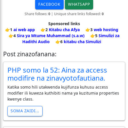
FACEBOOK
WHATSAPP
Share follows:
0
| Unique share links followed:
0
Sponsored links
👉1
ai web app
👉2
Kitabu cha Afya
👉3
web hosting
👉4
Sira ya Mtume Muhammad (s.a.w)
👉5
Simulizi za
Hadithi Audio
👉6
kitabu cha Simulizi
Post zinazofanana:
PHP somo la 52: Aina za access
modifire na zinavyotofautiana.
Katika somo hili utakwenda kujifunza kuhusu access
modifier ili kuweza kuthibiti nama ya kuzitumia properties
kwenye class.
SOMA ZAIDI...