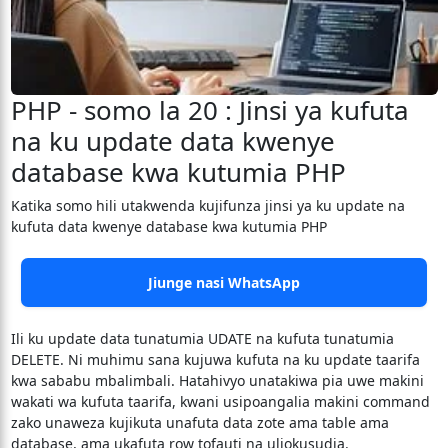
PHP - somo la 20 : Jinsi ya kufuta
na ku update data kwenye
database kwa kutumia PHP
Katika somo hili utakwenda kujifunza jinsi ya ku update na
kufuta data kwenye database kwa kutumia PHP
Jiunge nasi WhatsApp
Ili ku update data tunatumia UDATE na kufuta tunatumia
DELETE. Ni muhimu sana kujuwa kufuta na ku update taarifa
kwa sababu mbalimbali. Hatahivyo unatakiwa pia uwe makini
wakati wa kufuta taarifa, kwani usipoangalia makini command
zako unaweza kujikuta unafuta data zote ama table ama
database, ama ukafuta row tofauti na uliokusudia.