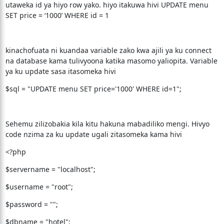
utaweka id ya hiyo row yako. hiyo itakuwa hivi UPDATE menu
SET price = ‘1000’ WHERE id = 1
kinachofuata ni kuandaa variable zako kwa ajili ya ku connect
na database kama tulivyoona katika masomo yaliopita. Variable
ya ku update sasa itasomeka hivi
$sql = "UPDATE menu SET price='1000' WHERE id=1";
Sehemu zilizobakia kila kitu hakuna mabadiliko mengi. Hivyo
code nzima za ku update ugali zitasomeka kama hivi
<?php
$servername = "localhost";
$username = "root";
$password = "";
$dbname = "hotel";