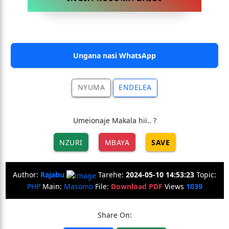
Ungana nasi WhatsApp
NYUMA
ENDELEA
Umeionaje Makala hii.. ?
NZURI
MBAYA
SAVE
Author:
Rajabu
Tarehe:
2024-05-10 14:53:23
Topic:
PHP
Main:
Masomo
File:
Download PDF
Views
1039
Share On: