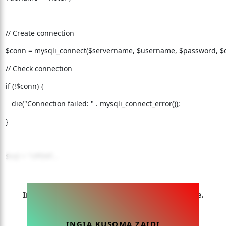
// Create connection
$conn = mysqli_connect($servername, $username, $password, 
// Check connection
if (!$conn) {
die("Connection failed: " . mysqli_connect_error());
}
$sql = "UPDAT...
Ingia sasa ili uweze kusoma makala hii yote.
INGIA KUSOMA ZAIDI