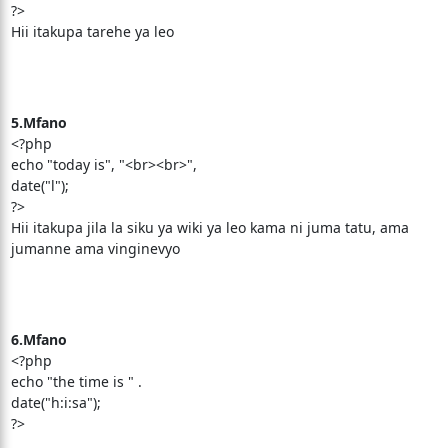
?>
Hii itakupa tarehe ya leo
5.Mfano
<?php
echo "today is", "<br><br>",
date("l");
?>
Hii itakupa jila la siku ya wiki ya leo kama ni juma tatu, ama
jumanne ama vinginevyo
6.Mfano
<?php
echo "the time is " .
date("h:i:sa");
?>