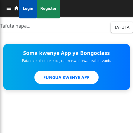
Login
Register
TAFUTA
Soma kwenye App ya Bongoclass
Pata makala zote, kozi, na maswali kwa urahisi zaidi.
FUNGUA KWENYE APP