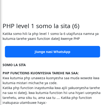
PHP level 1 somo la sita (6)
Katika somo hili la php level 1 somo la 6 utajifunza namna ya
kutumia tarehe yaani function date() kwenye PHP
Jiunge nasi WhatsApp
SOMO LA SITA
PHP FUNCTIONS KUONYESHA TAREHE NA SAA:
Kwa kutumia php unaweza kuonyesha saa muda wowote kwa
kutumia mistari michache ya code.
Katika php function inayotumika kwa ajili yakuonyesha tarehe
na saa ni date(). kwa kutumia function hii una hiyari uonyesha
tarehetu, ama siku tu, ama saa tu …. Katika php function
inakupasa utambuwe haya:-