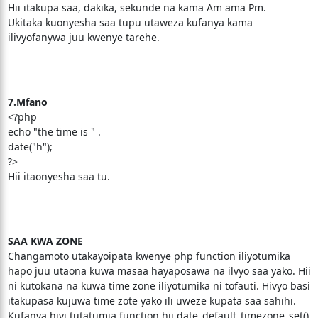
Hii itakupa saa, dakika, sekunde na kama Am ama Pm.
Ukitaka kuonyesha saa tupu utaweza kufanya kama
ilivyofanywa juu kwenye tarehe.
7.Mfano
<?php
echo "the time is " .
date("h");
?>
Hii itaonyesha saa tu.
SAA KWA ZONE
Changamoto utakayoipata kwenye php function iliyotumika
hapo juu utaona kuwa masaa hayaposawa na ilvyo saa yako. Hii
ni kutokana na kuwa time zone iliyotumika ni tofauti. Hivyo basi
itakupasa kujuwa time zote yako ili uweze kupata saa sahihi.
Kufanya hivi tutatumia function hii date_default_timezone_set()