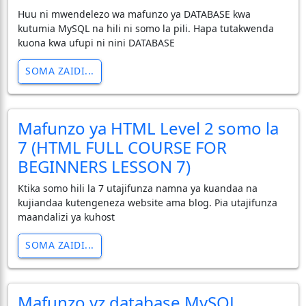
Huu ni mwendelezo wa mafunzo ya DATABASE kwa
kutumia MySQL na hili ni somo la pili. Hapa tutakwenda
kuona kwa ufupi ni nini DATABASE
SOMA ZAIDI...
Mafunzo ya HTML Level 2 somo la
7 (HTML FULL COURSE FOR
BEGINNERS LESSON 7)
Ktika somo hili la 7 utajifunza namna ya kuandaa na
kujiandaa kutengeneza website ama blog. Pia utajifunza
maandalizi ya kuhost
SOMA ZAIDI...
Mafunzo yz database MySQL