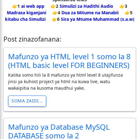
👉1
ai web app
👉2
Simulizi za Hadithi Audio
👉3
Madrasa kiganjani
👉4
Dua za Mitume na Manabii
👉5
kitabu cha Simulizi
👉6
Sira ya Mtume Muhammad (s.a.w)
Post zinazofanana:
Mafunzo ya HTML level 1 somo la 8
(HTML basic level FOR BEGINNERS)
Katika somo hili la 8 mafunzo ya html level 8 utajifunza
jinsi ya kuhost project ya html na kuwa live, watu
wakaipitia na kusoma maudhui yake.
SOMA ZAIDI...
Mafunzo ya Database MySQL
DATABASE somo la 2