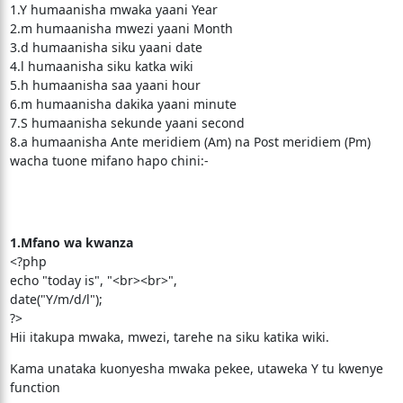
1.Y humaanisha mwaka yaani Year
2.m humaanisha mwezi yaani Month
3.d humaanisha siku yaani date
4.l humaanisha siku katka wiki
5.h humaanisha saa yaani hour
6.m humaanisha dakika yaani minute
7.S humaanisha sekunde yaani second
8.a humaanisha Ante meridiem (Am) na Post meridiem (Pm)
wacha tuone mifano hapo chini:-
1.Mfano wa kwanza
<?php
echo "today is", "<br><br>",
date("Y/m/d/l");
?>
Hii itakupa mwaka, mwezi, tarehe na siku katika wiki.
Kama unataka kuonyesha mwaka pekee, utaweka Y tu kwenye
function