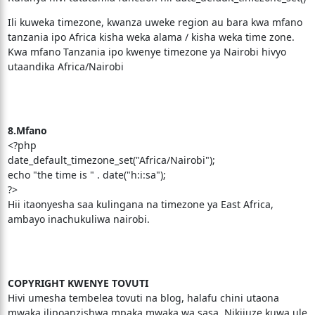
Ili kuweka timezone, kwanza uweke region au bara kwa mfano
tanzania ipo Africa kisha weka alama / kisha weka time zone.
Kwa mfano Tanzania ipo kwenye timezone ya Nairobi hivyo
utaandika Africa/Nairobi
8.Mfano
<?php
date_default_timezone_set("Africa/Nairobi");
echo "the time is " . date("h:i:sa");
?>
Hii itaonyesha saa kulingana na timezone ya East Africa,
ambayo inachukuliwa nairobi.
COPYRIGHT KWENYE TOVUTI
Hivi umesha tembelea tovuti na blog, halafu chini utaona
mwaka ilipoanzishwa mpaka mwaka wa sasa. Nikijuze kuwa ule