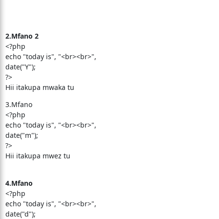
2.Mfano 2
<?php
echo "today is", "<br><br>",
date("Y");
?>
Hii itakupa mwaka tu
3.Mfano
<?php
echo "today is", "<br><br>",
date("m");
?>
Hii itakupa mwez tu
4.Mfano
<?php
echo "today is", "<br><br>",
date("d");