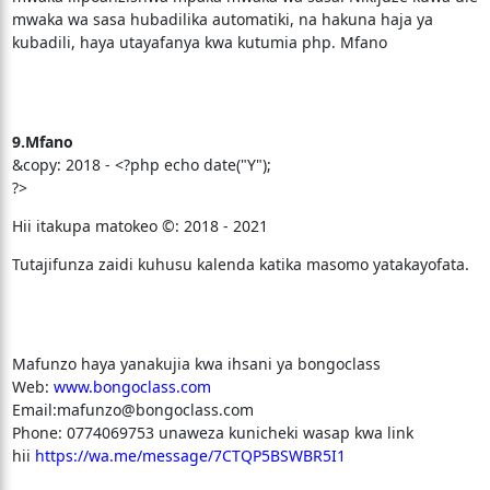
mwaka wa sasa hubadilika automatiki, na hakuna haja ya
kubadili, haya utayafanya kwa kutumia php. Mfano
9.Mfano
&copy: 2018 - <?php echo date("Y");
?>
Hii itakupa matokeo ©: 2018 - 2021
Tutajifunza zaidi kuhusu kalenda katika masomo yatakayofata.
Mafunzo haya yanakujia kwa ihsani ya bongoclass
Web:
www.bongoclass.com
Email:mafunzo@bongoclass.com
Phone: 0774069753 unaweza kunicheki wasap kwa link
hii
https://wa.me/message/7CTQP5BSWBR5I1