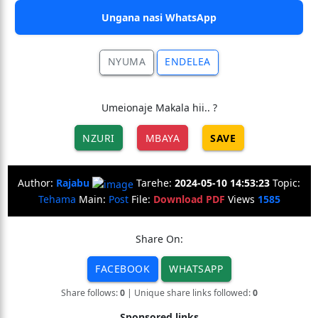
Ungana nasi WhatsApp
NYUMA
ENDELEA
Umeionaje Makala hii.. ?
NZURI
MBAYA
SAVE
Author:
Rajabu
Tarehe:
2024-05-10 14:53:23
Topic:
Tehama
Main:
Post
File:
Download PDF
Views
1585
Share On:
FACEBOOK
WHATSAPP
Share follows:
0
| Unique share links followed:
0
Sponsored links