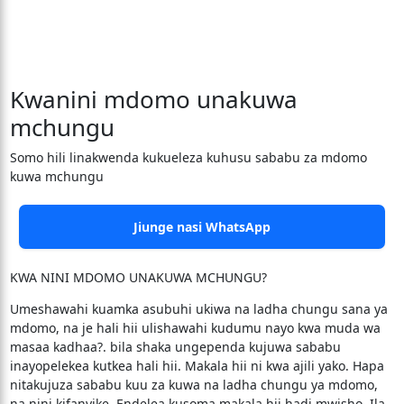
Kwanini mdomo unakuwa
mchungu
Somo hili linakwenda kukueleza kuhusu sababu za mdomo
kuwa mchungu
Jiunge nasi WhatsApp
KWA NINI MDOMO UNAKUWA MCHUNGU?
Umeshawahi kuamka asubuhi ukiwa na ladha chungu sana ya
mdomo, na je hali hii ulishawahi kudumu nayo kwa muda wa
masaa kadhaa?. bila shaka ungependa kujuwa sababu
inayopelekea kutkea hali hii. Makala hii ni kwa ajili yako. Hapa
nitakujuza sababu kuu za kuwa na ladha chungu ya mdomo,
na nini kifanyike. Endelea kusoma makala hii hadi mwisho. Ila