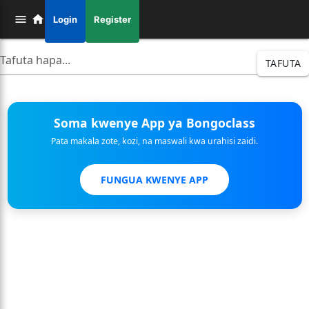
Login
Register
TAFUTA
Soma kwenye App ya Bongoclass
Pata makala zote, kozi, na maswali kwa urahisi zaidi.
FUNGUA KWENYE APP