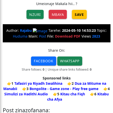
Umeionaje Makala hii.. ?
NZURI
MBAYA
SAVE
Author:
Rajabu
Tarehe:
2024-05-10 14:53:23
Topic:
Huduma
Main:
Post
File:
Download PDF
Views
2823
Share On:
FACEBOOK
WHATSAPP
Share follows:
0
| Unique share links followed:
0
Sponsored links
👉1
Tafasiri ya Riyadh Swalihina
👉2
Dua za Mitume na
Manabii
👉3
Bongolite - Game zone - Play free game
👉4
Simulizi za Hadithi Audio
👉5
Kitau cha Fiqh
👉6
Kitabu
cha Afya
Post zinazofanana: