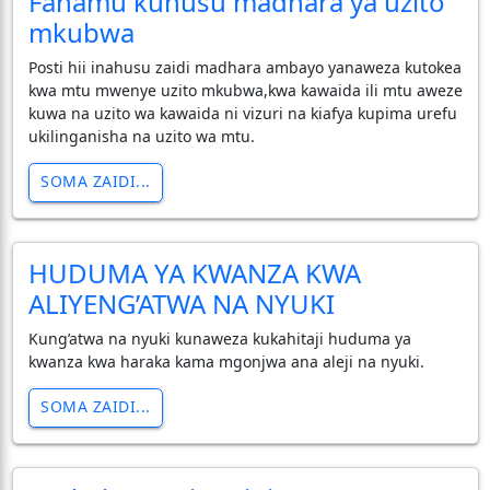
Fahamu kuhusu madhara ya uzito
mkubwa
Posti hii inahusu zaidi madhara ambayo yanaweza kutokea
kwa mtu mwenye uzito mkubwa,kwa kawaida ili mtu aweze
kuwa na uzito wa kawaida ni vizuri na kiafya kupima urefu
ukilinganisha na uzito wa mtu.
SOMA ZAIDI...
HUDUMA YA KWANZA KWA
ALIYENG’ATWA NA NYUKI
Kung’atwa na nyuki kunaweza kukahitaji huduma ya
kwanza kwa haraka kama mgonjwa ana aleji na nyuki.
SOMA ZAIDI...