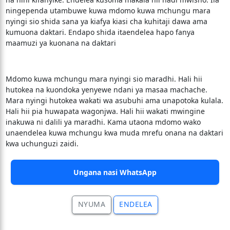
ningependa utambuwe kuwa mdomo kuwa mchungu mara
nyingi sio shida sana ya kiafya kiasi cha kuhitaji dawa ama
kumuona daktari. Endapo shida itaendelea hapo fanya
maamuzi ya kuonana na daktari
Mdomo kuwa mchungu mara nyingi sio maradhi. Hali hii
hutokea na kuondoka yenyewe ndani ya masaa machache.
Mara nyingi hutokea wakati wa asubuhi ama unapotoka kulala.
Hali hii pia huwapata wagonjwa. Hali hii wakati mwingine
inakuwa ni dalili ya maradhi. Kama utaona mdomo wako
unaendelea kuwa mchungu kwa muda mrefu onana na daktari
kwa uchunguzi zaidi.
Ungana nasi WhatsApp
NYUMA
ENDELEA