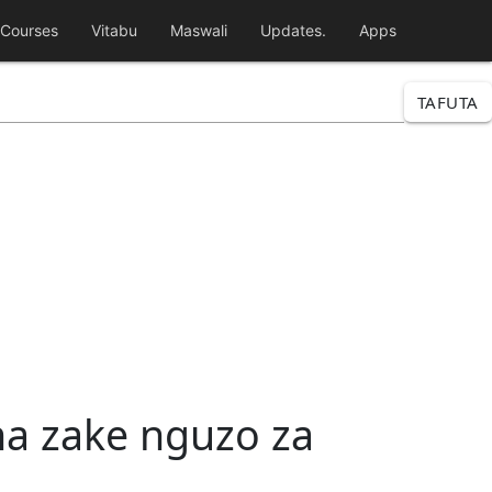
Courses
Vitabu
Maswali
Updates.
Apps
TAFUTA
a zake nguzo za