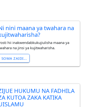
Ni nini maana ya twahara na
kujitwaharisha?
Posti hii inakwendabkukujiulisha maana ya
twahara na jinsi ya kujitwaharisha.
SOMA ZAIDI...
ZIJUE HUKUMU NA FADHILA
ZA KUTOA ZAKA KATIKA
UISLAMU