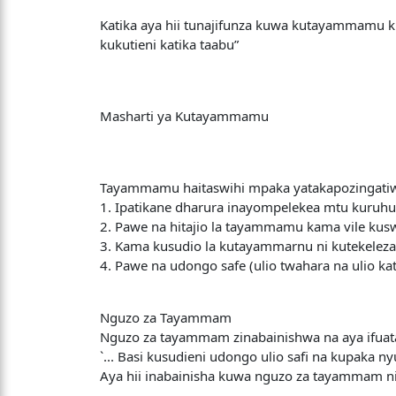
Katika aya hii tunajifunza kuwa kutayammamu ku
kukutieni katika taabu”
Masharti ya Kutayammamu
Tayammamu haitaswihi mpaka yatakapozingatiw
1. Ipatikane dharura inayompelekea mtu kuru
2. Pawe na hitajio la tayammamu kama vile kuswa
3. Kama kusudio la kutayammarnu ni kutekeleza 
4. Pawe na udongo safe (ulio twahara na ulio ka
Nguzo za Tayammam
Nguzo za tayammam zinabainishwa na aya ifuat
`... Basi kusudieni udongo ulio safi na kupaka n
Aya hii inabainisha kuwa nguzo za tayammam ni