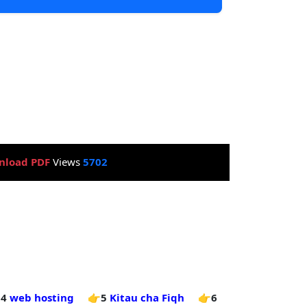
nload PDF
Views
5702
4
web hosting
👉5
Kitau cha Fiqh
👉6