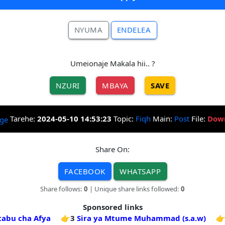
NYUMA
ENDELEA
Umeionaje Makala hii.. ?
NZURI
MBAYA
SAVE
Tarehe:
2024-05-10 14:53:23
Topic:
Fiqh
Main:
Post
File:
Dow
Share On:
FACEBOOK
WHATSAPP
Share follows:
0
| Unique share links followed:
0
Sponsored links
tabu cha Afya
👉3
Sira ya Mtume Muhammad (s.a.w)
