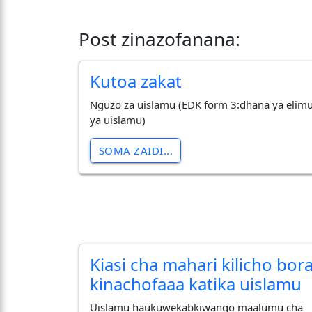
Post zinazofanana:
Kutoa zakat
Nguzo za uislamu (EDK form 3:dhana ya elim
ya uislamu)
SOMA ZAIDI...
Kiasi cha mahari kilicho bor
kinachofaaa katika uislamu
Uislamu haukuwekabkiwango maalumu cha