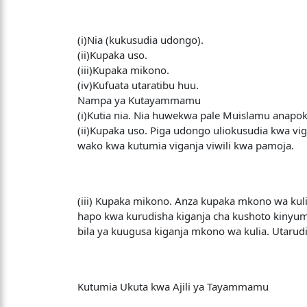
(i)Nia (kukusudia udongo).
(ii)Kupaka uso.
(iii)Kupaka mikono.
(iv)Kufuata utaratibu huu.
Nampa ya Kutayammamu
(i)Kutia nia. Nia huwekwa pale Muislamu anapo
(ii)Kupaka uso. Piga udongo uliokusudia kwa vigan
wako kwa kutumia viganja viwili kwa pamoja.
(iii) Kupaka mikono. Anza kupaka mkono wa kuli
hapo kwa kurudisha kiganja cha kushoto kinyu
bila ya kuugusa kiganja mkono wa kulia. Utarud
Kutumia Ukuta kwa Ajili ya Tayammamu