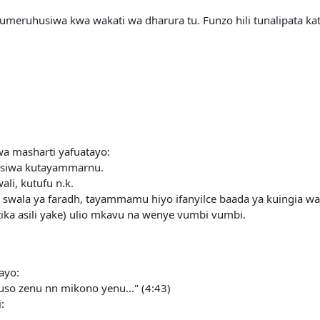
meruhusiwa kwa wakati wa dharura tu. Funzo hili tunalipata ka
a masharti yafuatayo:
husiwa kutayammarnu.
li, kutufu n.k.
swala ya faradh, tayammamu hiyo ifanyilce baada ya kuingia wak
tika asili yake) ulio mkavu na wenye vumbi vumbi.
ayo:
yuso zenu nn mikono yenu..." (4:43)
: