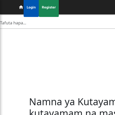
Login
Register
Namna ya Kutayam
kutayamam na mas