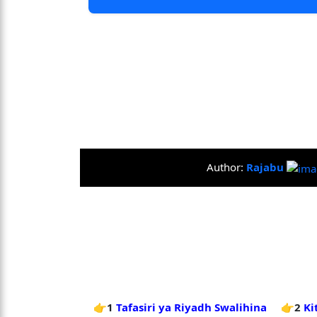
Author:
Rajabu
👉1
Tafasiri ya Riyadh Swalihina
👉2
Ki