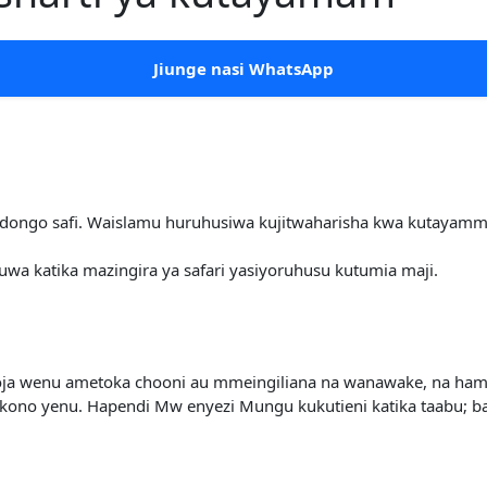
Jiunge nasi WhatsApp
ongo safi. Waislamu huruhusiwa kujitwaharisha kwa kutayammam
kuwa katika mazingira ya safari yasiyoruhusu kutumia maji.
 wenu ametoka chooni au mmeingiliana na wanawake, na hamkup
ono yenu. Hapendi Mw enyezi Mungu kukutieni katika taabu; bal