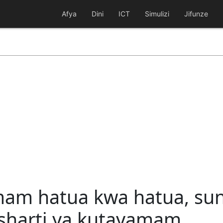
Afya
Dini
ICT
Simulizi
Jifunze
am hatua kwa hatua, sun
harti ya kutayamam