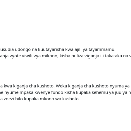
kusudia udongo na kuutayarisha kwa ajili ya tayammamu.
ja vyote viwili vya mikono, kisha puliza viganja iii takataka na v
a kwa kiganja cha kushoto. Weka kiganja cha kushoto nyuma ya 
me nyume mpaka kwenye fundo kisha kupaka sehemu ya juu ya m
ia zoezi hilo kupaka mkono wa kushoto.