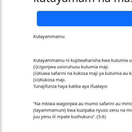
Kutayammamu
Kutayammamu ni kujitwaharisha kwa kutumia ud
(i)Ugonjwa usioruhusu kutumia maji.
(ii)Kuwa safarini na kukosa maji ya kutumia au 
(iii)Kukosa maji.
Tunajifunza haya katika aya ifuatayo:
“Na mkiwa wagonjwa au mumo safarini au mmoja
(tayammamuni) kwa kuzipaka nyuso zenu na mik
juu yenu ili mpate kushukuru”. (5:6)