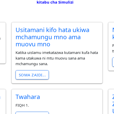
kitabu cha Simulizi
Usitamani kifo hata ukiwa
mchamungu mno ama
u
muovu mno
Katika uislamu imekatazwa kutamani kufa hata
kama utakuwa ni mtu muovu sana ama
mchamungu sana.
SOMA ZAIDI...
a
Twahara
FIQH 1.