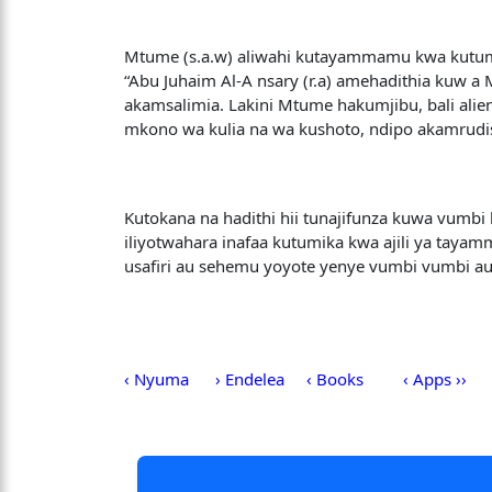
Mtume (s.a.w) aliwahi kutayammamu kwa kutumi
“Abu Juhaim Al-A nsary (r.a) amehadithia kuw a
akamsalimia. Lakini Mtume hakumjibu, bali ali
mkono wa kulia na wa kushoto, ndipo akamrudis
Kutokana na hadithi hii tunajifunza kuwa vumbi 
iliyotwahara inafaa kutumika kwa ajili ya t
usafiri au sehemu yoyote yenye vumbi vumbi au
‹ Nyuma
› Endelea
‹ Books
‹ Apps ››