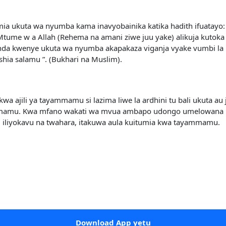
a ukuta wa nyumba kama inavyobainika katika hadith ifuatayo:
 Mtume w a Allah (Rehema na amani ziwe juu yake) alikuja kuto
enda kwenye ukuta wa nyumba akapakaza viganja vyake vumbi la 
hia salamu ”. (Bukhari na Muslim).
kwa ajili ya tayammamu si lazima liwe la ardhini tu bali ukuta 
ayammamu. Kwa mfano wakati wa mvua ambapo udongo umelowana
 iliyokavu na twahara, itakuwa aula kuitumia kwa tayammamu.
Download App yetu