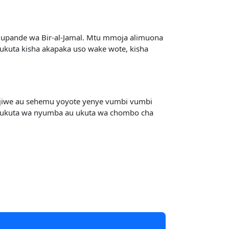
ka upande wa Bir-al-Jamal. Mtu mmoja alimuona
ukuta kisha akapaka uso wake wote, kisha
au jiwe au sehemu yoyote yenye vumbi vumbi
 ukuta wa nyumba au ukuta wa chombo cha