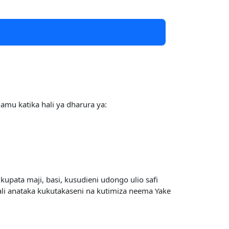
u katika hali ya dharura ya:
ata maji, basi, kusudieni udongo ulio safi
i anataka kukutakaseni na kutimiza neema Yake