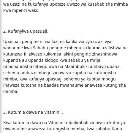
wa uzazi na kukufanya upoteze uwezo wa kusababisha mimba
kwa mpenzi wako.
2. Kufanyiwa upasuaji.
Upasuaji pengine ni wa lazima katika via vya uzazi vya
wanaume kwa Sababu pengine mbegu za kiume uzalishwa na
kutunzwa Ili ziweze kukomaa lakini pengine zinashindwa
kupanda au upanda kidogo kwa sababu ya mrija
unaopandisha mbegu uwa na Maambukizi ambayo ubana
sehemu ambazo mbegu zinaweza kupitia na kutungisha
mimba, kwa kufanya upasuaji sehemu ya kupitia mbegu
inaweza kutosha na baadae mwanaume anaweza kutungisha
mimba.
3. Kutumia dawa na Vitamini .
Kwa kutumia dawa na Vitamini mbalimbali vinaweza kufanya
mwanaume anaweza kutungisha mimba, kwa sababu Kuna