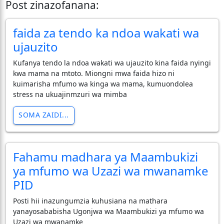
Post zinazofanana:
faida za tendo ka ndoa wakati wa
ujauzito
Kufanya tendo la ndoa wakati wa ujauzito kina faida nyingi
kwa mama na mtoto. Miongni mwa faida hizo ni
kuimarisha mfumo wa kinga wa mama, kumuondolea
stress na ukuajinmzuri wa mimba
SOMA ZAIDI...
Fahamu madhara ya Maambukizi
ya mfumo wa Uzazi wa mwanamke
PID
Posti hii inazungumzia kuhusiana na mathara
yanayosababisha Ugonjwa wa Maambukizi ya mfumo wa
Uzazi wa mwanamke