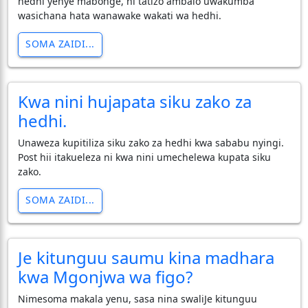
hedhi yenye mabonge, ni tatizo ambalo uwakumba
wasichana hata wanawake wakati wa hedhi.
SOMA ZAIDI...
Kwa nini hujapata siku zako za
hedhi.
Unaweza kupitiliza siku zako za hedhi kwa sababu nyingi.
Post hii itakueleza ni kwa nini umechelewa kupata siku
zako.
SOMA ZAIDI...
Je kitunguu saumu kina madhara
kwa Mgonjwa wa figo?
Nimesoma makala yenu, sasa nina swaliJe kitunguu