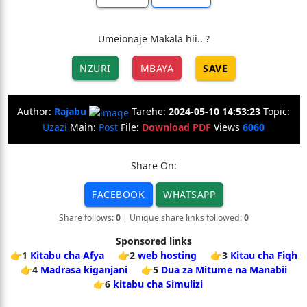
Umeionaje Makala hii.. ?
NZURI
MBAYA
SAVE
Author:
Rajabu
Tarehe:
2024-05-10 14:53:23
Topic:
Uzazi
Main:
Post
File:
Download PDF
Views
6060
Share On:
FACEBOOK
WHATSAPP
Share follows:
0
| Unique share links followed:
0
Sponsored links
👉1
Kitabu cha Afya
👉2
web hosting
👉3
Kitau cha Fiqh
👉4
Madrasa kiganjani
👉5
Dua za Mitume na Manabii
👉6
kitabu cha Simulizi