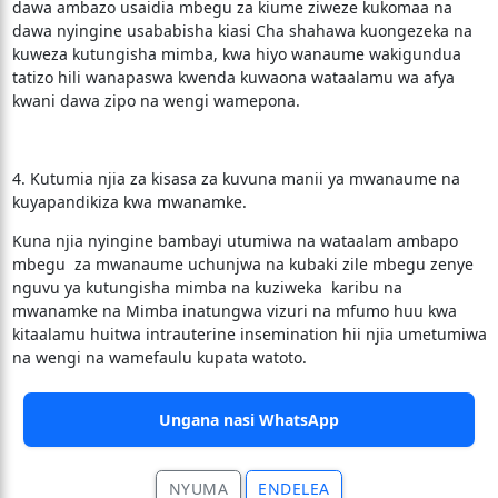
dawa ambazo usaidia mbegu za kiume ziweze kukomaa na
dawa nyingine usababisha kiasi Cha shahawa kuongezeka na
kuweza kutungisha mimba, kwa hiyo wanaume wakigundua
tatizo hili wanapaswa kwenda kuwaona wataalamu wa afya
kwani dawa zipo na wengi wamepona.
4. Kutumia njia za kisasa za kuvuna manii ya mwanaume na
kuyapandikiza kwa mwanamke.
Kuna njia nyingine bambayi utumiwa na wataalam ambapo
mbegu za mwanaume uchunjwa na kubaki zile mbegu zenye
nguvu ya kutungisha mimba na kuziweka karibu na
mwanamke na Mimba inatungwa vizuri na mfumo huu kwa
kitaalamu huitwa intrauterine insemination hii njia umetumiwa
na wengi na wamefaulu kupata watoto.
Ungana nasi WhatsApp
NYUMA
ENDELEA