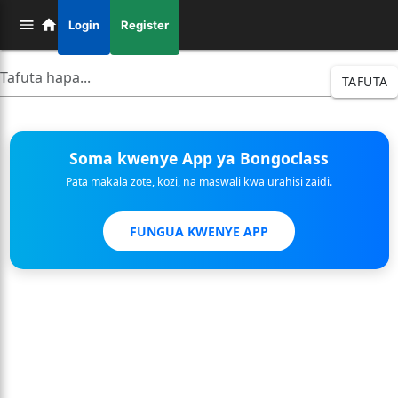
Login
Register
TAFUTA
Soma kwenye App ya Bongoclass
Pata makala zote, kozi, na maswali kwa urahisi zaidi.
FUNGUA KWENYE APP