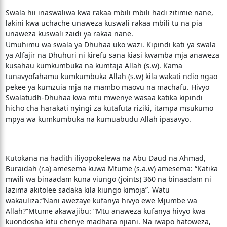
Swala hii inaswaliwa kwa rakaa mbili mbili hadi zitimie nane,
lakini kwa uchache unaweza kuswali rakaa mbili tu na pia
unaweza kuswali zaidi ya rakaa nane.
Umuhimu wa swala ya Dhuhaa uko wazi. Kipindi kati ya swala
ya Alfajir na Dhuhuri ni kirefu sana kiasi kwamba mja anaweza
kusahau kumkumbuka na kumtaja Allah (s.w). Kama
tunavyofahamu kumkumbuka Allah (s.w) kila wakati ndio ngao
pekee ya kumzuia mja na mambo maovu na machafu. Hivyo
Swalatudh-Dhuhaa kwa mtu mwenye wasaa katika kipindi
hicho cha harakati nyingi za kutafuta riziki, itampa msukumo
mpya wa kumkumbuka na kumuabudu Allah ipasavyo.
Kutokana na hadith iliyopokelewa na Abu Daud na Ahmad,
Buraidah (r.a) amesema kuwa Mtume (s.a.w) amesema: “Katika
mwili wa binaadam kuna viungo (joints) 360 na binaadam ni
lazima akitolee sadaka kila kiungo kimoja”. Watu
wakauliza:“Nani awezaye kufanya hivyo ewe Mjumbe wa
Allah?”Mtume akawajibu: “Mtu anaweza kufanya hivyo kwa
kuondosha kitu chenye madhara njiani. Na iwapo hatoweza,