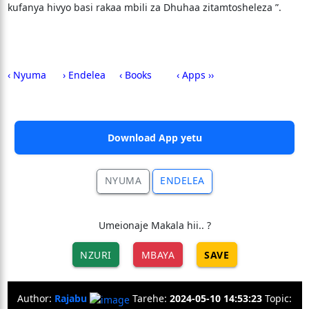
kufanya hivyo basi rakaa mbili za Dhuhaa zitamtosheleza ”.
‹ Nyuma
› Endelea
‹ Books
‹ Apps ››
Download App yetu
NYUMA
ENDELEA
Umeionaje Makala hii.. ?
NZURI
MBAYA
SAVE
Author:
Rajabu
Tarehe:
2024-05-10 14:53:23
Topic: