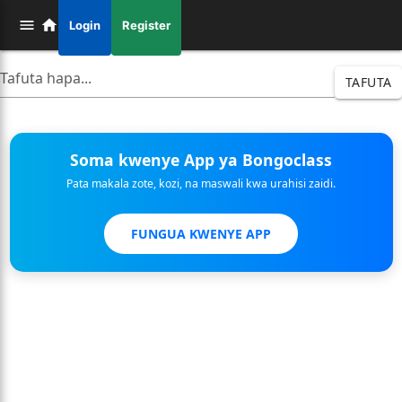
Login
Register
TAFUTA
Soma kwenye App ya Bongoclass
Pata makala zote, kozi, na maswali kwa urahisi zaidi.
FUNGUA KWENYE APP