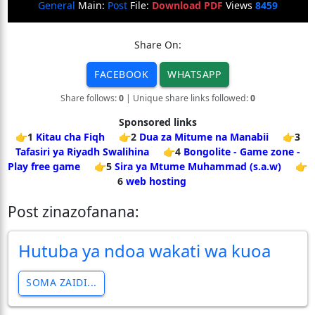
General
Main:
Post
File:
Download PDF
Views
8459
Share On:
FACEBOOK
WHATSAPP
Share follows:
0
| Unique share links followed:
0
Sponsored links
👉1
Kitau cha Fiqh
👉2
Dua za Mitume na Manabii
👉3
Tafasiri ya Riyadh Swalihina
👉4
Bongolite - Game zone -
Play free game
👉5
Sira ya Mtume Muhammad (s.a.w)
👉
6
web hosting
Post zinazofanana:
Hutuba ya ndoa wakati wa kuoa
SOMA ZAIDI...