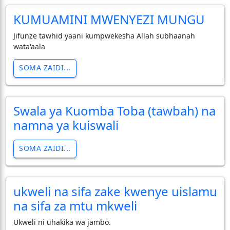
KUMUAMINI MWENYEZI MUNGU
Jifunze tawhid yaani kumpwekesha Allah subhaanah
wata'aala
SOMA ZAIDI...
Swala ya Kuomba Toba (tawbah) na
namna ya kuiswali
SOMA ZAIDI...
ukweli na sifa zake kwenye uislamu
na sifa za mtu mkweli
Ukweli ni uhakika wa jambo.