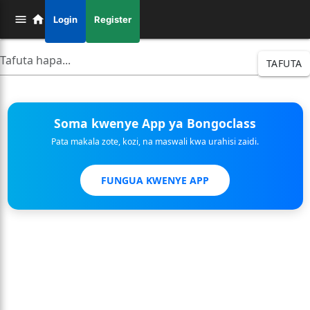
Login
Register
TAFUTA
Soma kwenye App ya Bongoclass
Pata makala zote, kozi, na maswali kwa urahisi zaidi.
FUNGUA KWENYE APP