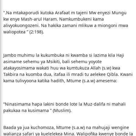
“.Na mtakaporudi kutoka Arafaat m tajeni Mw enyezi Mungu
kw enye Mash-arul Haram. Namkumbukeni kama
alivyokuongozeni. Na hakika zamani mlikuw a miongoni mwa
waliopotea ” (2:198).
Jambo muhimu la kukumbuka ni kwamba si lazima kila Haji
asimame sehemu ya Msikiti, bali sehemu yoyote
atakayosimama wakati huu wa kumtukuza Allah (s.w) kwa
Takbira na kuomba dua, itafaa ili mradi tu aelekee Qibla. Kwani
kama tulivyoona katika hadith, Mtume (s.a.w) amesema:
“Ninasimama hapa lakini bonde lote la Muz-dalifa ni mahali
pakukaa na kusimama ” (Muslim).
Baada ya jua kuchomoza, Mtume (s.a.w) na mahujaji wengine
walianza safari ya kuelelekea Mina. Walipofika kwenye bonde la