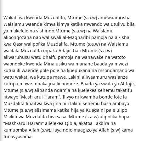
Wakati wa kwenda Muzdalifa, Mtume (s.a.w) amewaamrisha
Waislamu waende kimya kimya katika mwendo wa utulivu bila
ya makelele na vishindo.Mtume (s.a.w) na Waislamu
alioongozana nao waliswali al-Magharibi pamoja na al-Ishai
kwa Qasr walipofika Muzdalifa. Mtume (s.a.w) na Waislamu
walilala Muzdalifa mpaka Alfajir, bali Mtume (s.a.w)
aliwaruhusu watu dhaifu pamoja na wanawake na watoto
waondoke kwenda Mina usiku wa manane baada ya mwezi
kutua ili waende pole pole na kuepukana na msongamano wa
watu wakati wa kutupa mawe. Lakini aliwaamuru wasianze
kutupa mawe mpaka jua lichomoze. Baada ya swala ya Al-fajir,
Mtume (s.a.w) alipanda ngamia na kuelekea sehemu takatifu
iitwayo “Mash-arul-Haram”. Ilivyo ni kwamba bonde lote la
Muzdalifa linaitwa kwa jina hili lakini sehemu hasa ambayo
Mtume (s.a.w) alisimama katika hija ya Kuaga ni pale ulipo
Msikiti wa Muzdalifa hivi sasa. Mtume (s.a.w) alipofika hapa
“Mash-arul Haram” alielekea Qibla, akatoa Takbira na
kumuomba Allah (s.w).Haya ndio maagizo ya Allah (s.w) kama
tunavyosoma: