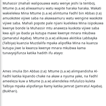
Muhassir (mahali walipouawa watu wenye jeshi la tembo),
Mtume (s.a.w) aliwaamuru watu wapite haraka haraka. Wakati
wakielekea Mina Mtume (s.a.w) alimtuma Fadhl bin Abbas (r.a)
amuokotee vijiwe saba na akawaamuru watu wengine waokote
vijiwe saba. Mahali popote pale njiani kuelekea Mina isipokuwa
kwenye bonde la Muhassir mtu anaweza kuokota vijiwe saba
kwa ajili ya ibada ya kutupa mawe kwenye mnara mkubwa
(Jamaratul Aqaba). Mtume (s.a.w) alikuwa akiitikia Labbayka
(Talbiya) kuanzia Muzdalifa mpaka alipofika Mina na kuanza
kutupa jiwe la kwanza kwenye mnara mkubwa kama
tunavyojifunza katika hadith ifu atayo:
Ames imulia Ibn Abbas (r.a): Mtume (s.a.w) alimpandisha Al-
Fadhl katika kipando chake na akaw a nyuma yake, na Fadhl
ameeleza kuw a Mtume (s.a.w) aliendelea mfululizo kuleta
Talbiya mpaka alipofanya Ramy katika Jamrat (Jamratul Aqaba).
(Bukhari).