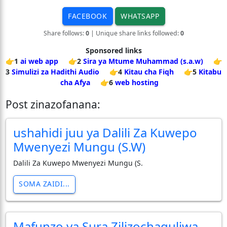
FACEBOOK
WHATSAPP
Share follows:
0
| Unique share links followed:
0
Sponsored links
👉1
ai web app
👉2
Sira ya Mtume Muhammad (s.a.w)
👉
3
Simulizi za Hadithi Audio
👉4
Kitau cha Fiqh
👉5
Kitabu
cha Afya
👉6
web hosting
Post zinazofanana:
ushahidi juu ya Dalili Za Kuwepo
Mwenyezi Mungu (S.W)
Dalili Za Kuwepo Mwenyezi Mungu (S.
SOMA ZAIDI...
Mafunzo ya Sura Zilizochaguliwa