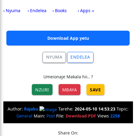
‹ Nyuma
› Endelea
‹ Books
‹ Apps ››
Download App yetu
NYUMA
ENDELEA
Umeionaje Makala hii.. ?
NZURI
MBAYA
SAVE
Author:
Rajabu
Tarehe:
2024-05-10 14:53:23
Topic:
General
Main:
Post
File:
Download PDF
Views
2258
Share On: