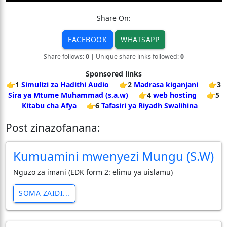
Share On:
FACEBOOK
WHATSAPP
Share follows:
0
| Unique share links followed:
0
Sponsored links
👉1
Simulizi za Hadithi Audio
👉2
Madrasa kiganjani
👉3
Sira ya Mtume Muhammad (s.a.w)
👉4
web hosting
👉5
Kitabu cha Afya
👉6
Tafasiri ya Riyadh Swalihina
Post zinazofanana:
Kumuamini mwenyezi Mungu (S.W)
Nguzo za imani (EDK form 2: elimu ya uislamu)
SOMA ZAIDI...