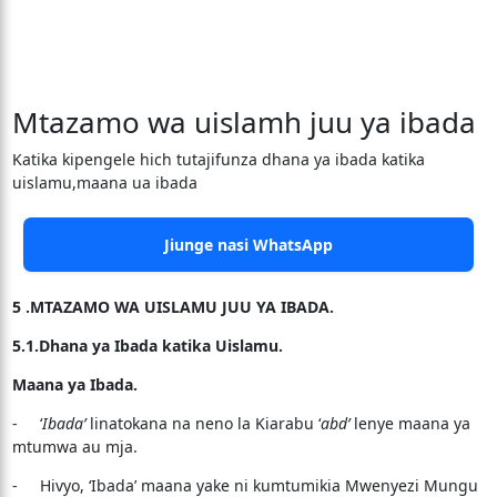
Mtazamo wa uislamh juu ya ibada
Katika kipengele hich tutajifunza dhana ya ibada katika
uislamu,maana ua ibada
Jiunge nasi WhatsApp
5 .MTAZAMO WA UISLAMU JUU YA IBADA.
5.1.Dhana ya Ibada katika Uislamu.
Maana ya Ibada.
- ‘
Ibada’
linatokana na neno la Kiarabu ‘
abd’
lenye maana ya
mtumwa au mja.
- Hivyo, ‘Ibada’ maana yake ni kumtumikia Mwenyezi Mungu