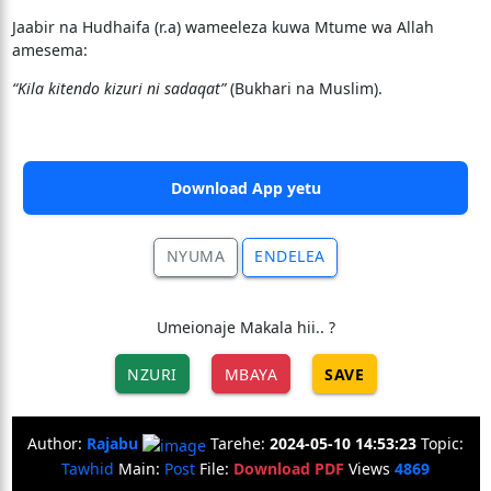
Jaabir na Hudhaifa (r.a) wameeleza kuwa Mtume wa Allah
amesema:
“Kila kitendo kizuri ni sadaqat”
(Bukhari na Muslim).
Download App yetu
NYUMA
ENDELEA
Umeionaje Makala hii.. ?
NZURI
MBAYA
SAVE
Author:
Rajabu
Tarehe:
2024-05-10 14:53:23
Topic:
Tawhid
Main:
Post
File:
Download PDF
Views
4869