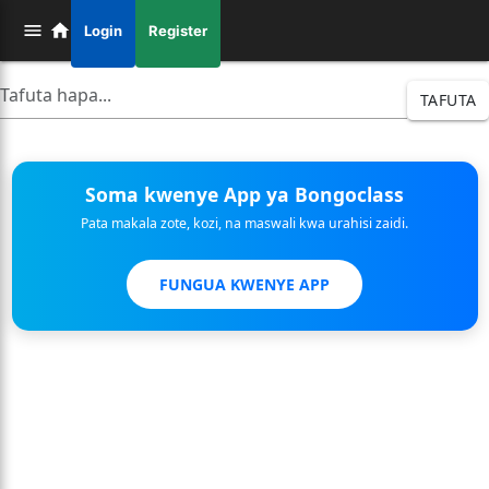
Login
Register
TAFUTA
Soma kwenye App ya Bongoclass
Pata makala zote, kozi, na maswali kwa urahisi zaidi.
FUNGUA KWENYE APP