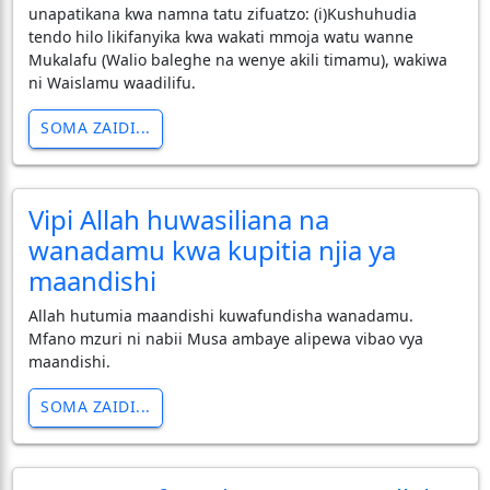
unapatikana kwa namna tatu zifuatzo: (i)Kushuhudia
tendo hilo likifanyika kwa wakati mmoja watu wanne
Mukalafu (Walio baleghe na wenye akili timamu), wakiwa
ni Waislamu waadilifu.
SOMA ZAIDI...
Vipi Allah huwasiliana na
wanadamu kwa kupitia njia ya
maandishi
Allah hutumia maandishi kuwafundisha wanadamu.
Mfano mzuri ni nabii Musa ambaye alipewa vibao vya
maandishi.
SOMA ZAIDI...