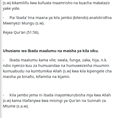
(s.w) kikamilifu kwa kufuata maamrisho na kuacha makatazo
yake yote.
- Pia ‘ibada’ lina maana ya kila jambo (kitendo) analoliridhia
Mwenyezi Mungu (s.w).
Rejea Qur’an (51:56).
Uhusiano wa Ibada maalumu na maisha ya kila siku.
- Ibada maalumu kama vile; swala, funga, zaka, hija, n.k.
ndio nyenzo kuu za humuandaa na humuwezesha muumini
kumuabudu na kumtumikia Allah (s.w) kwa kila kipengele cha
maisha ya binafsi, kifamilia na kijamii.
- Kila jambo jema ni ibada inayomkurubisha mja kwa Allah
(s.w) kama litafanywa kwa misingi ya Qur’an na Sunnah za
Mtume (s.a.w).