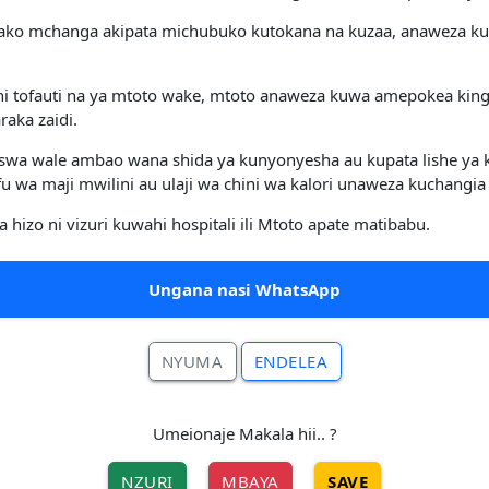
ko mchanga akipata michubuko kutokana na kuzaa, anaweza kuwa
i tofauti na ya mtoto wake, mtoto anaweza kuwa amepokea king
aka zaidi.
a wale ambao wana shida ya kunyonyesha au kupata lishe ya 
 wa maji mwilini au ulaji wa chini wa kalori unaweza kuchan
zo ni vizuri kuwahi hospitali ili Mtoto apate matibabu.
Ungana nasi WhatsApp
NYUMA
ENDELEA
Umeionaje Makala hii.. ?
NZURI
MBAYA
SAVE