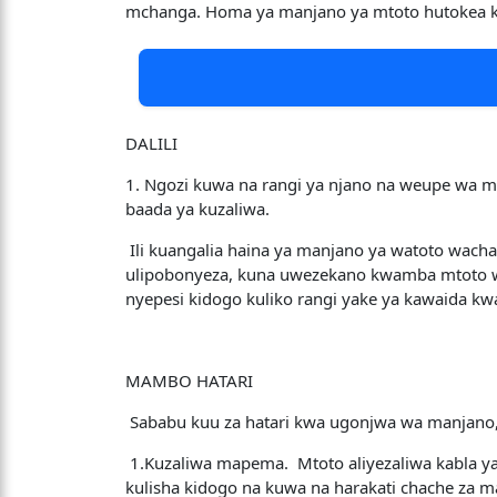
mchanga. Homa ya manjano ya mtoto hutokea kw
DALILI
1. Ngozi kuwa na rangi ya njano na weupe wa m
baada ya kuzaliwa.
Ili kuangalia haina ya manjano ya watoto wach
ulipobonyeza, kuna uwezekano kwamba mtoto w
nyepesi kidogo kuliko rangi yake ya kawaida k
MAMBO HATARI
Sababu kuu za hatari kwa ugonjwa wa manjano,
1.Kuzaliwa mapema. Mtoto aliyezaliwa kabla ya
kulisha kidogo na kuwa na harakati chache za ma