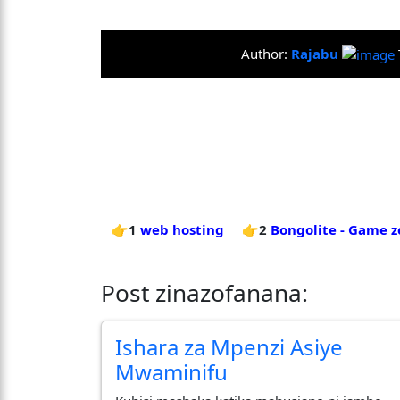
Author:
Rajabu
👉1
web hosting
👉2
Bongolite - Game z
Post zinazofanana:
Ishara za Mpenzi Asiye
Mwaminifu