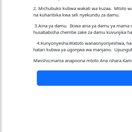
2. Michubuko kubwa wakati wa kuzaa. Mtoto wa
na kuharibika kwa seli nyekundu za damu.
3.Aina ya damu. Ikiwa aina ya damu ya mama n
husababisha chembe zake za damu kuvunjika har
4.Kunyonyesha.Watoto wanaonyonyeshwa, hasw
hatari kubwa ya ugonjwa wa manjano. Upungufu
Mwisho;mama anapoona mtoto Ana ishara Kama hi