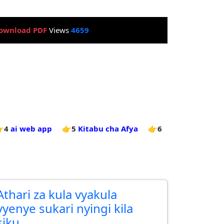
ownload PDF
Views
4659
4
ai web app
👉5
Kitabu cha Afya
👉6
Athari za kula vyakula
vyenye sukari nyingi kila
siku.