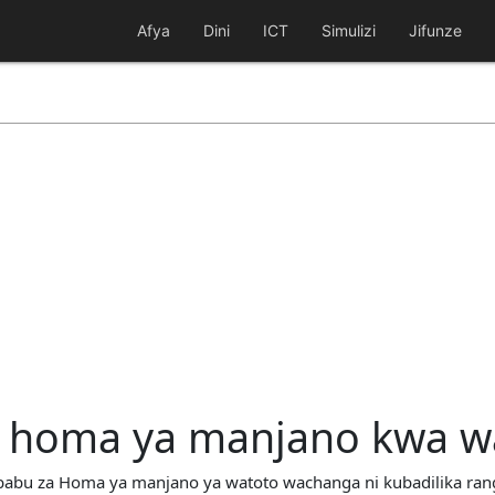
Afya
Dini
ICT
Simulizi
Jifunze
za homa ya manjano kwa w
 Sababu za Homa ya manjano ya watoto wachanga ni kubadilika ra