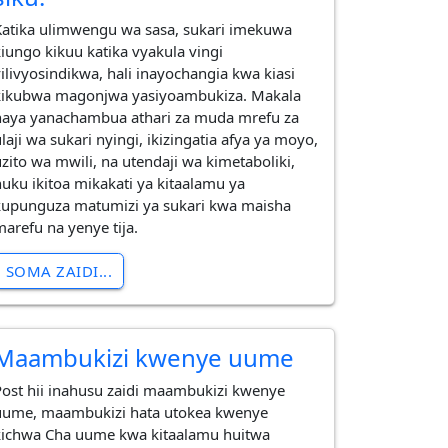
Katika ulimwengu wa sasa, sukari imekuwa
kiungo kikuu katika vyakula vingi
vilivyosindikwa, hali inayochangia kwa kiasi
kikubwa magonjwa yasiyoambukiza. Makala
haya yanachambua athari za muda mrefu za
laji wa sukari nyingi, ikizingatia afya ya moyo,
uzito wa mwili, na utendaji wa kimetaboliki,
huku ikitoa mikakati ya kitaalamu ya
kupunguza matumizi ya sukari kwa maisha
marefu na yenye tija.
SOMA ZAIDI...
Maambukizi kwenye uume
Post hii inahusu zaidi maambukizi kwenye
uume, maambukizi hata utokea kwenye
kichwa Cha uume kwa kitaalamu huitwa