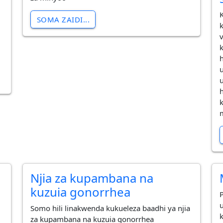
SOMA ZAIDI...
u
Njia za kupambana na
kuzuia gonorrhea
Somo hili linakwenda kukueleza baadhi ya njia
za kupambana na kuzuia gonorrhea