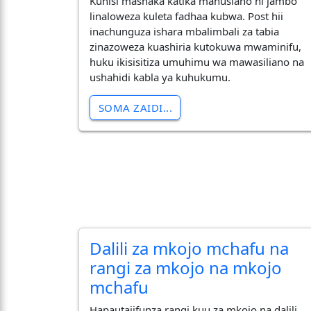
​Kuhisi mashaka katika mahusiano ni jambo
linaloweza kuleta fadhaa kubwa. Post hii
inachunguza ishara mbalimbali za tabia
zinazoweza kuashiria kutokuwa mwaminifu,
huku ikisisitiza umuhimu wa mawasiliano na
ushahidi kabla ya kuhukumu.
SOMA ZAIDI...
Dalili za mkojo mchafu na
rangi za mkojo na mkojo
mchafu
Hapautajifunza rangi kuu za mkojo na dalili