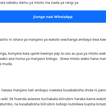
a sababu damu ya mtoto ina ziada ya rangi ya
Jiunge nasi WhatsApp
acho ni ishara ya manjano ya watoto wachanga ambayo kwa kawaid
anga, bonyeza kwa upole kwenye paji la uso au pua ya mtoto wa
ako ana homa ya manjano kidogo. Ikiwa mtoto wako hana manj
wa muda.
 haswa manjano kali ambayo inaweza kusababisha shida ni pamo
 wiki 38 huenda asiweze kuchakata bilirubini haraka kama wato
tumbo, na kusababisha bilirubini kidogo kutolewa kupitia kinyes