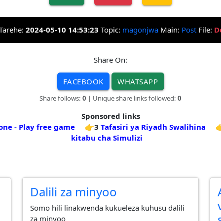
Tarehe:
2024-05-10 14:53:23
Topic:
magonjwa
Main:
Post
File:
D
Share On:
FACEBOOK
WHATSAPP
Share follows:
0
| Unique share links followed:
0
Sponsored links
one - Play free game
👉3
Tafasiri ya Riyadh Swalihina

kitabu cha Simulizi
Dalili za minyoo
Somo hili linakwenda kukueleza kuhusu dalili
za minyoo