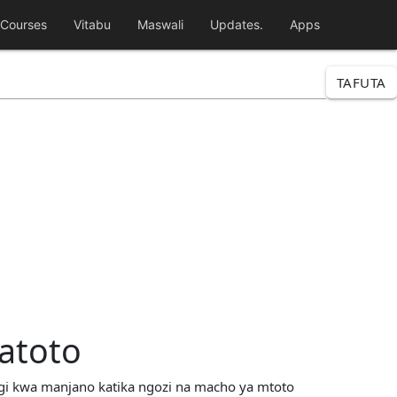
Courses
Vitabu
Maswali
Updates.
Apps
TAFUTA
atoto
ngi kwa manjano katika ngozi na macho ya mtoto