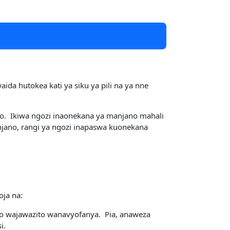
a hutokea kati ya siku ya pili na ya nne
ko. Ikiwa ngozi inaonekana ya manjano mahali
ano, rangi ya ngozi inapaswa kuonekana
ja na:
to wajawazito wanavyofanya. Pia, anaweza
i.