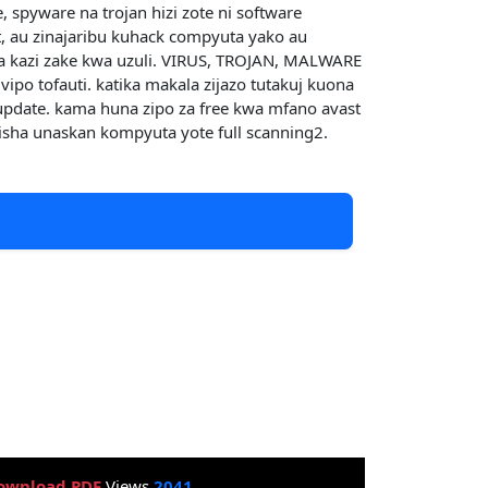
 spyware na trojan hizi zote ni software
 au zinajaribu kuhack compyuta yako au
a kazi zake kwa uzuli. VIRUS, TROJAN, MALWARE
ipo tofauti. katika makala zijazo tutakuj kuona
o update. kama huna zipo za free kwa mfano avast
kisha unaskan kompyuta yote full scanning2.
ownload PDF
Views
2041