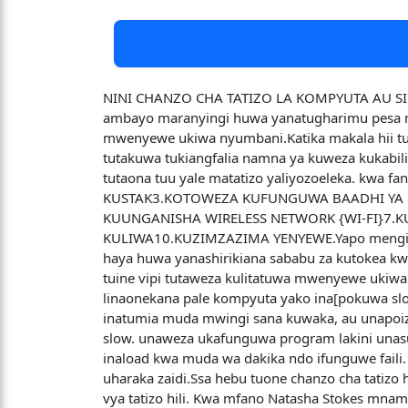
NINI CHANZO CHA TATIZO LA KOMPYUTA AU SIMU
ambayo maranyingi huwa yanatugharimu pesa nd
mwenyewe ukiwa nyumbani.Katika makala hii tuta
tutakuwa tukiangfalia namna ya kuweza kukabil
tutaona tuu yale matatizo yaliyozoeleka. kw
KUSTAK3.KOTOWEZA KUFUNGUWA BAADHI YA 
KUUNGANISHA WIRELESS NETWORK {WI-FI}7
KULIWA10.KUZIMZAZIMA YENYEWE.Yapo mengine m
haya huwa yanashirikiana sababu za kutokea kwak
tuine vipi tutaweza kulitatuwa mwenyewe ukiw
linaonekana pale kompyuta yako ina[pokuwa slow
inatumia muda mwingi sana kuwaka, au unapoizi
slow. unaweza ukafunguwa program lakini unasu
inaload kwa muda wa dakika ndo ifunguwe faili.
uharaka zaidi.Ssa hebu tuone chanzo cha tatiz
vya tatizo hili. Kwa mfano Natasha Stokes mnam