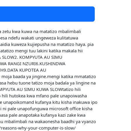
etu kwa kuwa na matatizo mbalimbali
esa ndefu wakati ungeweza kulitatuwa
aidia kuweza kujiepusha na matatizo haya. pia
tizo mengi tuu lakini katika makala hii
KUWA SLOW2. KOMPYUTA AU SIMU
WA RANGI NZURI6.KUSHINDWA
H9.DATA KUPOTEA AU
oja baada ya jingine.mengi katika mmatatizo
sa hebu tuone tatizo moja badala ya lingine na
KOMPYUTA AU SIMU KUWA SLOWtatizo hili
zo hili hutokea kwa mfano pale unapoiwasha
le unapoikomand kufanya kitu kisha inakuwa ipo
 ni pale unapofunguwa microsoft office kisha
hasa pale anapotaka kufanya kazi zake kwa
amu mbalimbali na wakaonesha baadhi ya vyanzo
ip/reasons-why-your-computer-is-slow/