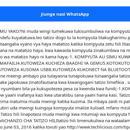
Jiunge nasi WhatsApp
 YAKO?Ni muda wingi tumekuwa tukisumbuliwa na kompyuta z
efu kuyatatuwa.leo tatizo dogo tu la kompyuta litakugharimu p
angalia vyano vya haya matatizo katika kompyuta zetu hili litas
iana na matatizo haya. kwa kawaida kompyuta zinakumbwa na mata
a fano wa matatizo hayo ni kama haya;-1. KOMPYUTA AU SIMU 
MAFAILI4.KUTOWEZA KUCHEZA BAADHI YA GEMU5.KOTOKUTO
.KUTOWEZA KUSOMA USB8.KUTOWEZA KUKONECT NA BLUETOOT
eengi ambayo pia tutayaona tunapokuwa tunaangalia tatizo m
e japokuwa zinatofautiana kwa kiwangogani tatizo limefikia . sa
a nyumbani bila ya kukupotezea pesa za kwenda kwa fundi;-1.
 yaani inafanya kazi kwa utaratiibu sana yaani haina kasi. Tati
ma inatumia muda mwingi katika kuzima. Ila mbaya zaidi ni pa
biri uda mwingi kuingoja kompyuta imalize kuload. mfano mzuli
 Tatizo hili linapoteza muda mwingi kwa mtumiaji wa kompyuta 
o hiliCHANZO CHA TATIZO HILItatizo hili limenukuliwa na wataal
o June 03, 2016 katika tovuti yao http://www.techlicious.com/t