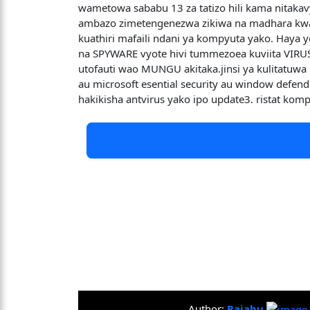
wametowa sababu 13 za tatizo hili kama nitakavy
ambazo zimetengenezwa zikiwa na madhara kwa 
kuathiri mafaili ndani ya kompyuta yako. Haya
na SPYWARE vyote hivi tummezoea kuviita VIRUSI i
utofauti wao MUNGU akitaka.jinsi ya kulitatuwa n
au microsoft esential security au window defend
hakikisha antvirus yako ipo update3. ristat ko
Author:
Rajabu