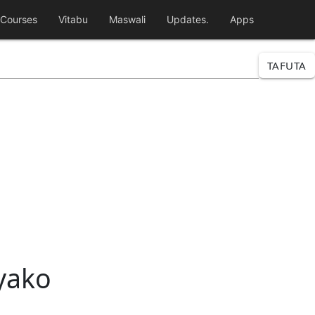
Courses
Vitabu
Maswali
Updates.
Apps
TAFUTA
 yako