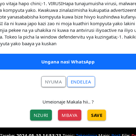
o vitaja hapo chini;-1. VIRUSIHapa tunajumuisha virusi, malware,
kompyuta yako. Kwakuwa zinalazimisha kukupatia advertizeent,
 yote yanasababisha kompyuta kuwa bize hivyo kushindwa kufany
la ni kuwa japo kazi zao ni moja kuathiri kompyuta yako lakini v
jia pekee na ya uhakika ni kuwa na antvirusi iliyoactive na iliy
a. Tokeo la picha la window defendervitu vya kuzingatia;-1. haki
mpyuta yako baaya ya kuskan
Ungana nasi WhatsApp
NYUMA
ENDELEA
Umeionaje Makala hii.. ?
NZURI
MBAYA
SAVE
Tarehe:
2024-05-10 14:53:23
Topic:
Teknolojia
Main:
Post
File:
D