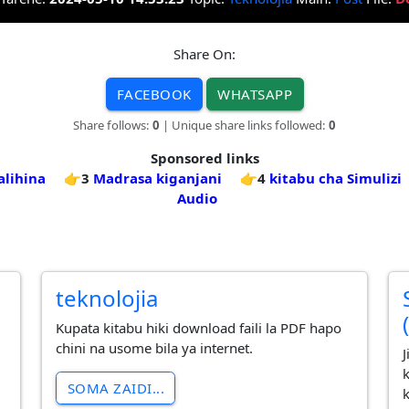
Share On:
FACEBOOK
WHATSAPP
Share follows:
0
| Unique share links followed:
0
Sponsored links
alihina
👉3
Madrasa kiganjani
👉4
kitabu cha Simulizi
Audio
teknolojia
Kupata kitabu hiki download faili la PDF hapo
chini na usome bila ya internet.
SOMA ZAIDI...