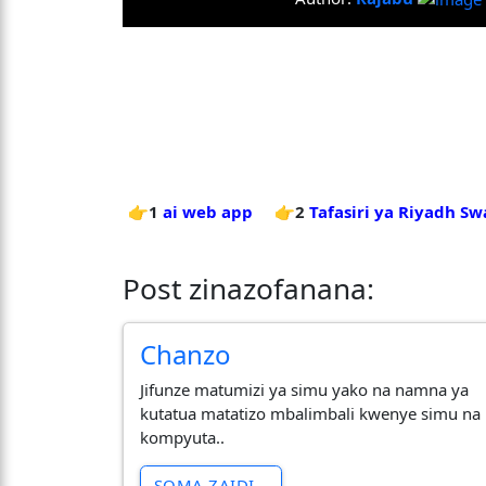
👉1
ai web app
👉2
Tafasiri ya Riyadh Sw
Post zinazofanana:
Chanzo
Jifunze matumizi ya simu yako na namna ya
kutatua matatizo mbalimbali kwenye simu na
kompyuta..
SOMA ZAIDI...