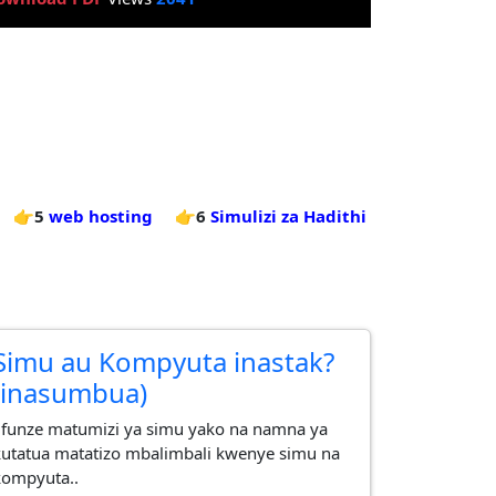
👉5
web hosting
👉6
Simulizi za Hadithi
Simu au Kompyuta inastak?
(inasumbua)
Jifunze matumizi ya simu yako na namna ya
kutatua matatizo mbalimbali kwenye simu na
kompyuta..