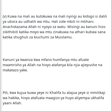
(v) Kuwa na mali au kutokuwa na mali nyingi au kidogo si dalili
ya ubora au udhalili wa mtu. Hali zote mbili ni mtihani.
Anachotazama Allah ni nyoyo za watu. Misingi au kanuni hizo
zikithibiti katika moyo wa mtu zinakuwa na athari kubwa sana
katika shughuli za kiuchumi za Muislamu.
Kanuni ya kwanza kwa mfano humfanya mtu afuate
maamrisho ya Allah na hivyo atafanya kila njia ajiepushe na
makatazo yake.
Pili, kwa kujua kuwa yeye ni Khalifa tu atajua yeye si mmilikaji
wa hakika, hivyo atafuata maagizo ya huyo aliyempa ukhalifa
yaani Allah.