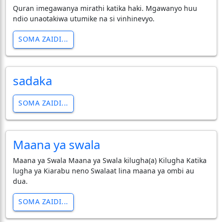
Quran imegawanya mirathi katika haki. Mgawanyo huu
ndio unaotakiwa utumike na si vinhinevyo.
SOMA ZAIDI...
sadaka
SOMA ZAIDI...
Maana ya swala
Maana ya Swala Maana ya Swala kilugha(a) Kilugha Katika
lugha ya Kiarabu neno Swalaat lina maana ya ombi au
dua.
SOMA ZAIDI...