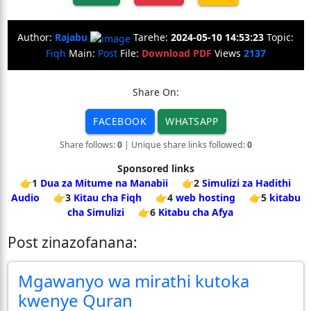
Author:
Rajabu
Tarehe:
2024-05-10 14:53:23
Topic:
Fiqh
Main:
Post
File:
Download PDF
Views
2137
Share On:
FACEBOOK
WHATSAPP
Share follows:
0
| Unique share links followed:
0
Sponsored links
👉1
Dua za Mitume na Manabii
👉2
Simulizi za Hadithi
Audio
👉3
Kitau cha Fiqh
👉4
web hosting
👉5
kitabu
cha Simulizi
👉6
Kitabu cha Afya
Post zinazofanana:
Mgawanyo wa mirathi kutoka
kwenye Quran