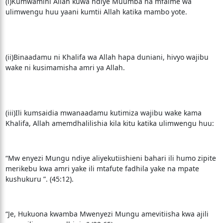
(i)Kumwamini Allah kuwa ndiye Muumba na mfalme wa
ulimwengu huu yaani kumtii Allah katika mambo yote.
(ii)Binaadamu ni Khalifa wa Allah hapa duniani, hivyo wajibu
wake ni kusimamisha amri ya Allah.
(iii)Ili kumsaidia mwanaadamu kutimiza wajibu wake kama
Khalifa, Allah amemdhalilishia kila kitu katika ulimwengu huu:
“Mw enyezi Mungu ndiye aliyekutiishieni bahari ili humo zipite
merikebu kwa amri yake ili mtafute fadhila yake na mpate
kushukuru ”. (45:12).
“Je, Hukuona kwamba Mwenyezi Mungu amevitiisha kwa ajili