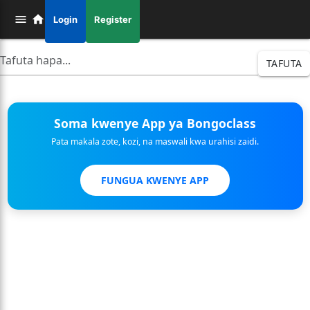
Login
Register
TAFUTA
Soma kwenye App ya Bongoclass
Pata makala zote, kozi, na maswali kwa urahisi zaidi.
FUNGUA KWENYE APP