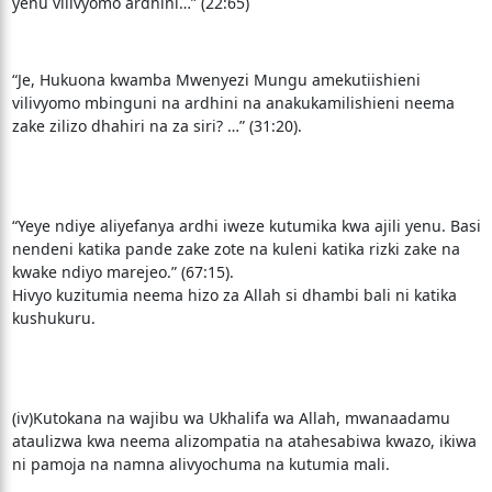
yenu vilivyomo ardhini…” (22:65)
“Je, Hukuona kwamba Mwenyezi Mungu amekutiishieni
vilivyomo mbinguni na ardhini na anakukamilishieni neema
zake zilizo dhahiri na za siri? …” (31:20).
“Yeye ndiye aliyefanya ardhi iweze kutumika kwa ajili yenu. Basi
nendeni katika pande zake zote na kuleni katika rizki zake na
kwake ndiyo marejeo.” (67:15).
Hivyo kuzitumia neema hizo za Allah si dhambi bali ni katika
kushukuru.
(iv)Kutokana na wajibu wa Ukhalifa wa Allah, mwanaadamu
ataulizwa kwa neema alizompatia na atahesabiwa kwazo, ikiwa
ni pamoja na namna alivyochuma na kutumia mali.