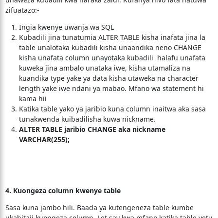
zifuatazo:-
Ingia kwenye uwanja wa SQL
Kubadili jina tunatumia ALTER TABLE kisha inafata jina la
table unalotaka kubadili kisha unaandika neno CHANGE
kisha unafata column unayotaka kubadili halafu unafata
kuweka jina ambalo unataka iwe, kisha utamaliza na
kuandika type yake ya data kisha utaweka na character
length yake iwe ndani ya mabao. Mfano wa statement hi
kama hii
Katika table yako ya jaribio kuna column inaitwa aka sasa
tunakwenda kuibadilisha kuwa nickname.
ALTER TABLE jaribio CHANGE aka nickname
VARCHAR(255);
4. Kuongeza column kwenye table
Sasa kuna jambo hili. Baada ya kutengeneza table kumbe
ukahitaji kuongeza column. Let say kwa mfano katika table yetu