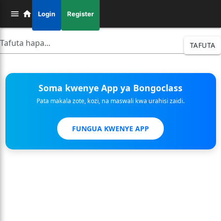
Login
Register
TAFUTA
Soma kwenye App ya Bongoclass
Pata makala zote, kozi, na maswali kwa urahisi zaidi.
FUNGUA KWENYE APP