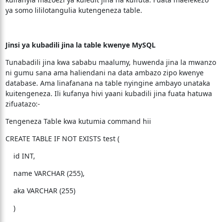
ya somo lililotangulia kutengeneza table.
Jinsi ya kubadili jina la table kwenye MySQL
Tunabadili jina kwa sababu maalumy, huwenda jina la mwanzo
ni gumu sana ama haliendani na data ambazo zipo kwenye
database. Ama linafanana na table nyingine ambayo unataka
kuitengeneza. Ili kufanya hivi yaani kubadili jina fuata hatuwa
zifuatazo:-
Tengeneza Table kwa kutumia command hii
CREATE TABLE IF NOT EXISTS test (
id INT,
name VARCHAR (255),
aka VARCHAR (255)
)