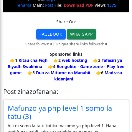
Tehama
Main:
Post
File:
Download PDF
Views
1575
Share On:
FACEBOOK
WHATSAPP
Share follows:
0
| Unique share links followed:
0
Sponsored links
👉1
Kitau cha Fiqh
👉2
web hosting
👉3
Tafasiri ya
Riyadh Swalihina
👉4
Bongolite - Game zone - Play free
game
👉5
Dua za Mitume na Manabii
👉6
Madrasa
kiganjani
Post zinazofanana:
Mafunzo ya php level 1 somo la
tatu (3)
hili ni somo la tatu katika masomo ya php level 1. Hapa
utajifunza zaidi kuhusu variable na namna ya