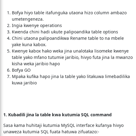
Bofya hiyo table itafunguka utaona hizo column ambazo
umetengeneza.
Ingia kwenye operations
Kwenda chini hadi ukute palipoandika table options
Chini utaona palipoandikwa Rename table to na mbele
yake kuna kabox.
Kwenye kabox hako weka jina unalotaka lisomeke kwenye
table yako mfano tutumie jaribio, hivyo futa jina la mwanzo
kisha weka jaribio hapo
Bofya GO
Mpaka kufika hapo jina la table yako litakuwa limebadilika
kuwa jaribio
1. Kubadili jina la table kwa kutumia SQL command
Sasa kama huhitaji kutumia MySQL interface kufanya hivyo
unaweza kutumia SQL fuata hatuwa zifuatazo:-