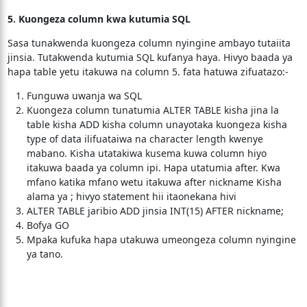
5. Kuongeza column kwa kutumia SQL
Sasa tunakwenda kuongeza column nyingine ambayo tutaiita
jinsia. Tutakwenda kutumia SQL kufanya haya. Hivyo baada ya
hapa table yetu itakuwa na column 5. fata hatuwa zifuatazo:-
Funguwa uwanja wa SQL
Kuongeza column tunatumia ALTER TABLE kisha jina la
table kisha ADD kisha column unayotaka kuongeza kisha
type of data ilifuataiwa na character length kwenye
mabano. Kisha utatakiwa kusema kuwa column hiyo
itakuwa baada ya column ipi. Hapa utatumia after. Kwa
mfano katika mfano wetu itakuwa after nickname Kisha
alama ya ; hivyo statement hii itaonekana hivi
ALTER TABLE jaribio ADD jinsia INT(15) AFTER nickname;
Bofya GO
Mpaka kufuka hapa utakuwa umeongeza column nyingine
ya tano.