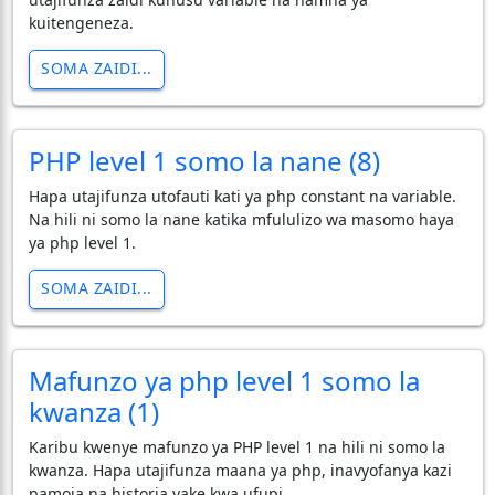
kuitengeneza.
SOMA ZAIDI...
PHP level 1 somo la nane (8)
Hapa utajifunza utofauti kati ya php constant na variable.
Na hili ni somo la nane katika mfululizo wa masomo haya
ya php level 1.
SOMA ZAIDI...
Mafunzo ya php level 1 somo la
kwanza (1)
Karibu kwenye mafunzo ya PHP level 1 na hili ni somo la
kwanza. Hapa utajifunza maana ya php, inavyofanya kazi
pamoja na historia yake kwa ufupi