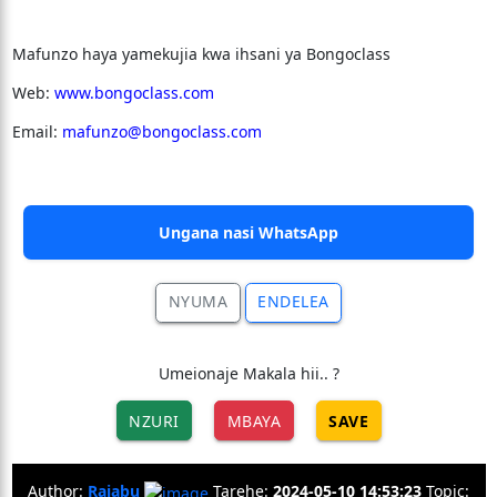
Mafunzo haya yamekujia kwa ihsani ya Bongoclass
Web:
www.bongoclass.com
Email:
mafunzo@bongoclass.com
Ungana nasi WhatsApp
NYUMA
ENDELEA
Umeionaje Makala hii.. ?
NZURI
MBAYA
SAVE
Author:
Rajabu
Tarehe:
2024-05-10 14:53:23
Topic: