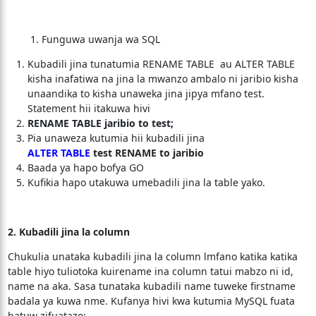
1. Funguwa uwanja wa SQL
Kubadili jina tunatumia RENAME TABLE au ALTER TABLE
kisha inafatiwa na jina la mwanzo ambalo ni jaribio kisha
unaandika to kisha unaweka jina jipya mfano test.
Statement hii itakuwa hivi
RENAME TABLE jaribio to test;
Pia unaweza kutumia hii kubadili jina
ALTER
TABLE
test RENAME to jaribio
Baada ya hapo bofya GO
Kufikia hapo utakuwa umebadili jina la table yako.
2. Kubadili jina la column
Chukulia unataka kubadili jina la column lmfano katika katika
table hiyo tuliotoka kuirename ina column tatui mabzo ni id,
name na aka. Sasa tunataka kubadili name tuweke firstname
badala ya kuwa nme. Kufanya hivi kwa kutumia MySQL fuata
hatuw zifuatazo:-