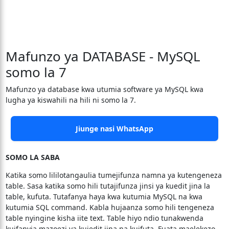
Mafunzo ya DATABASE - MySQL
somo la 7
Mafunzo ya database kwa utumia software ya MySQL kwa
lugha ya kiswahili na hili ni somo la 7.
Jiunge nasi WhatsApp
SOMO LA SABA
Katika somo lililotangaulia tumejifunza namna ya kutengeneza
table. Sasa katika somo hili tutajifunza jinsi ya kuedit jina la
table, kufuta. Tutafanya haya kwa kutumia MySQL na kwa
kutumia SQL command. Kabla hujaanza somo hili tengeneza
table nyingine kisha iite text. Table hiyo ndio tunakwenda
kuifanyia mazoezi ya kuiedit jina na kuifuta. Fuata maelekezo