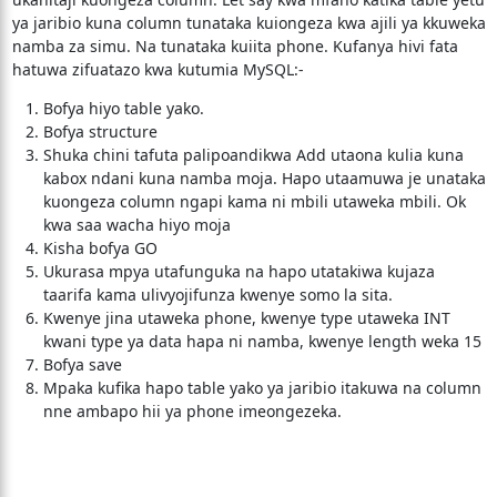
ya jaribio kuna column tunataka kuiongeza kwa ajili ya kkuweka
namba za simu. Na tunataka kuiita phone. Kufanya hivi fata
hatuwa zifuatazo kwa kutumia MySQL:-
Bofya hiyo table yako.
Bofya structure
Shuka chini tafuta palipoandikwa Add utaona kulia kuna
kabox ndani kuna namba moja. Hapo utaamuwa je unataka
kuongeza column ngapi kama ni mbili utaweka mbili. Ok
kwa saa wacha hiyo moja
Kisha bofya GO
Ukurasa mpya utafunguka na hapo utatakiwa kujaza
taarifa kama ulivyojifunza kwenye somo la sita.
Kwenye jina utaweka phone, kwenye type utaweka INT
kwani type ya data hapa ni namba, kwenye length weka 15
Bofya save
Mpaka kufika hapo table yako ya jaribio itakuwa na column
nne ambapo hii ya phone imeongezeka.