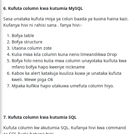
6. Kufuta column kwa kutumia MySQL
Sasa unataka kufuta moja ya colun baada ya kuona haina kazi.
Kufanya hivi ni rahisi sana . fanya hivi:-
Bofya table
Bofya structure
Utaona column zote
Kulia mwa kila column kuna neno limeandikwa Drop
Bofya hilo neno kulia mwa column unayotaka kuifuta kwa
mfano bofya hapo kwenye nickname
Kabox ka alert katakuja kuuliza kuwa je unataka kufuta
kweli. Wewe piga Ok
Mpaka kufikia hapo utakuwa umefuta column hiyo.
7. Kufuta column kwa kutumia SQL
Kufuta column kw akutumia SQL. Kufanya hivi kwa command
za SQL fuata hatuwa hizi:-