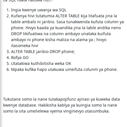
Ingia kwenye uwanja wa SQL
Kufanya hivi tutatumia ALTER TABLE kija litafuata jina la
table ambalo ni jaribio. Sasa tunakwenda kufuta column ya
phone. Hivyo baada ya kuandika jina la table andika neno
DROP likifuatiwa na column ambayo unataka kuifuta
ambayo ni phone kisha maliza na alama ya ; hivyo
itasomeka hivi
ALTER TABLE jaribio DROP phone;
Bofya GO
Utatakiwa kuthibitisha weka OK
Mpaka kufika hapo utakuwa umeifuta colunm ya phone.
Tukutane somo la nane tutakapojifunz ajinasi ya kuweka data
kwenye database. Hakikisha kablya ya kuingia somo la nane
somo la sita umelielewa vyema vinginevyo utasumbuka.