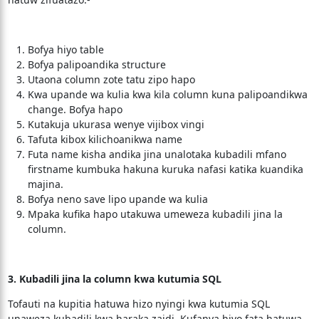
Bofya hiyo table
Bofya palipoandika structure
Utaona column zote tatu zipo hapo
Kwa upande wa kulia kwa kila column kuna palipoandikwa
change. Bofya hapo
Kutakuja ukurasa wenye vijibox vingi
Tafuta kibox kilichoanikwa name
Futa name kisha andika jina unalotaka kubadili mfano
firstname kumbuka hakuna kuruka nafasi katika kuandika
majina.
Bofya neno save lipo upande wa kulia
Mpaka kufika hapo utakuwa umeweza kubadili jina la
column.
3. Kubadili jina la column kwa kutumia SQL
Tofauti na kupitia hatuwa hizo nyingi kwa kutumia SQL
unaweza kubadili kwa haraka zaidi. Kufanya hivo fata hatuwa