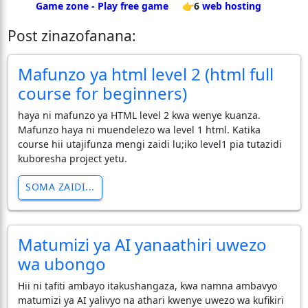
Game zone - Play free game
👉6
web hosting
Post zinazofanana:
Mafunzo ya html level 2 (html full
course for beginners)
haya ni mafunzo ya HTML level 2 kwa wenye kuanza.
Mafunzo haya ni muendelezo wa level 1 html. Katika
course hii utajifunza mengi zaidi lu;iko level1 pia tutazidi
kuboresha project yetu.
SOMA ZAIDI...
Matumizi ya AI yanaathiri uwezo
wa ubongo
Hii ni tafiti ambayo itakushangaza, kwa namna ambavyo
matumizi ya AI yalivyo na athari kwenye uwezo wa kufikiri