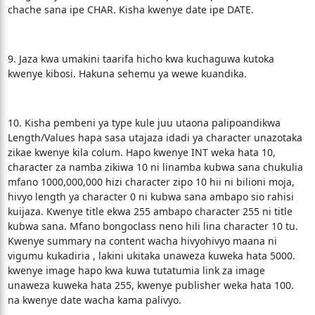
chache sana ipe CHAR. Kisha kwenye date ipe DATE.
9. Jaza kwa umakini taarifa hicho kwa kuchaguwa kutoka
kwenye kibosi. Hakuna sehemu ya wewe kuandika.
10. Kisha pembeni ya type kule juu utaona palipoandikwa
Length/Values hapa sasa utajaza idadi ya character unazotaka
zikae kwenye kila colum. Hapo kwenye INT weka hata 10,
character za namba zikiwa 10 ni linamba kubwa sana chukulia
mfano 1000,000,000 hizi character zipo 10 hii ni bilioni moja,
hivyo length ya character 0 ni kubwa sana ambapo sio rahisi
kuijaza. Kwenye title ekwa 255 ambapo character 255 ni title
kubwa sana. Mfano bongoclass neno hili lina character 10 tu.
Kwenye summary na content wacha hivyohivyo maana ni
vigumu kukadiria , lakini ukitaka unaweza kuweka hata 5000.
kwenye image hapo kwa kuwa tutatumia link za image
unaweza kuweka hata 255, kwenye publisher weka hata 100.
na kwenye date wacha kama palivyo.