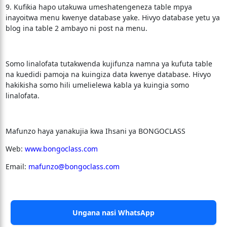
9. Kufikia hapo utakuwa umeshatengeneza table mpya
inayoitwa menu kwenye database yake. Hivyo database yetu ya
blog ina table 2 ambayo ni post na menu.
Somo linalofata tutakwenda kujifunza namna ya kufuta table
na kuedidi pamoja na kuingiza data kwenye database. Hivyo
hakikisha somo hili umelielewa kabla ya kuingia somo
linalofata.
Mafunzo haya yanakujia kwa Ihsani ya BONGOCLASS
Web:
www.bongoclass.com
Email:
mafunzo@bongoclass.com
Ungana nasi WhatsApp