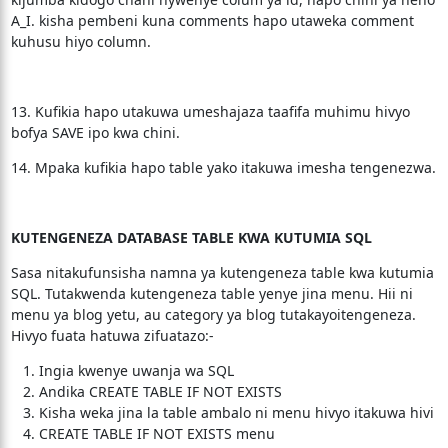
A_I. kisha pembeni kuna comments hapo utaweka comment
kuhusu hiyo column.
13. Kufikia hapo utakuwa umeshajaza taafifa muhimu hivyo
bofya SAVE ipo kwa chini.
14. Mpaka kufikia hapo table yako itakuwa imesha tengenezwa.
KUTENGENEZA DATABASE TABLE KWA KUTUMIA SQL
Sasa nitakufunsisha namna ya kutengeneza table kwa kutumia
SQL. Tutakwenda kutengeneza table yenye jina menu. Hii ni
menu ya blog yetu, au category ya blog tutakayoitengeneza.
Hivyo fuata hatuwa zifuatazo:-
Ingia kwenye uwanja wa SQL
Andika CREATE TABLE IF NOT EXISTS
Kisha weka jina la table ambalo ni menu hivyo itakuwa hivi
CREATE TABLE IF NOT EXISTS menu