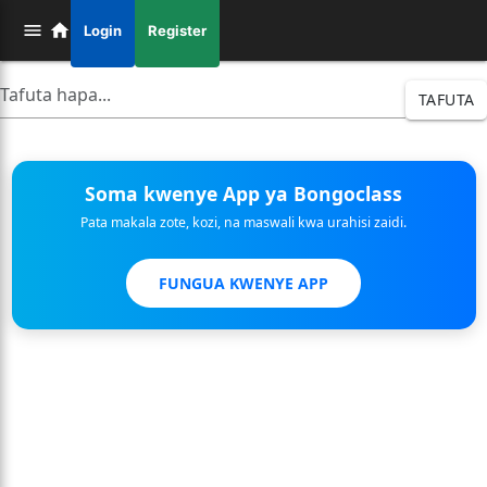
Login
Register
TAFUTA
Soma kwenye App ya Bongoclass
Pata makala zote, kozi, na maswali kwa urahisi zaidi.
FUNGUA KWENYE APP