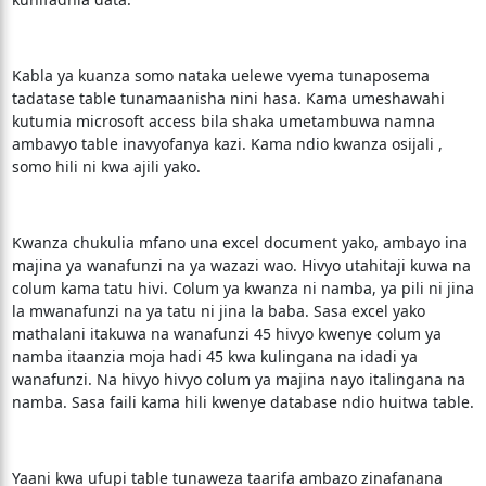
Kabla ya kuanza somo nataka uelewe vyema tunaposema
tadatase table tunamaanisha nini hasa. Kama umeshawahi
kutumia microsoft access bila shaka umetambuwa namna
ambavyo table inavyofanya kazi. Kama ndio kwanza osijali ,
somo hili ni kwa ajili yako.
Kwanza chukulia mfano una excel document yako, ambayo ina
majina ya wanafunzi na ya wazazi wao. Hivyo utahitaji kuwa na
colum kama tatu hivi. Colum ya kwanza ni namba, ya pili ni jina
la mwanafunzi na ya tatu ni jina la baba. Sasa excel yako
mathalani itakuwa na wanafunzi 45 hivyo kwenye colum ya
namba itaanzia moja hadi 45 kwa kulingana na idadi ya
wanafunzi. Na hivyo hivyo colum ya majina nayo italingana na
namba. Sasa faili kama hili kwenye database ndio huitwa table.
Yaani kwa ufupi table tunaweza taarifa ambazo zinafanana