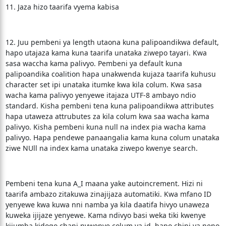
11. Jaza hizo taarifa vyema kabisa
12. Juu pembeni ya length utaona kuna palipoandikwa default,
hapo utajaza kama kuna taarifa unataka ziwepo tayari. Kwa
sasa waccha kama palivyo. Pembeni ya default kuna
palipoandika coalition hapa unakwenda kujaza taarifa kuhusu
character set ipi unataka itumke kwa kila colum. Kwa sasa
wacha kama palivyo yenyewe itajaza UTF-8 ambayo ndio
standard. Kisha pembeni tena kuna palipoandikwa attributes
hapa utaweza attrubutes za kila colum kwa saa wacha kama
palivyo. Kisha pembeni kuna null na index pia wacha kama
palivyo. Hapa pendewe panaangalia kama kuna colum unataka
ziwe NUll na index kama unataka ziwepo kwenye search.
Pembeni tena kuna A_I maana yake autoincrement. Hizi ni
taarifa ambazo zitakuwa zinajijaza automatiki. Kwa mfano ID
yenyewe kwa kuwa nni namba ya kila daatifa hivyo unaweza
kuweka ijijaze yenyewe. Kama ndivyo basi weka tiki kwenye
kijumba kidogo chani nywenye colum ya id, hapo chini ya neno