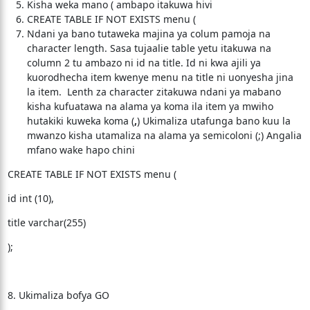
Kisha weka mano ( ambapo itakuwa hivi
CREATE TABLE IF NOT EXISTS menu (
Ndani ya bano tutaweka majina ya colum pamoja na
character length. Sasa tujaalie table yetu itakuwa na
column 2 tu ambazo ni id na title. Id ni kwa ajili ya
kuorodhecha item kwenye menu na title ni uonyesha jina
la item. Lenth za character zitakuwa ndani ya mabano
kisha kufuatawa na alama ya koma ila item ya mwiho
hutakiki kuweka koma (
,
) Ukimaliza utafunga bano kuu la
mwanzo kisha utamaliza na alama ya semicoloni (;) Angalia
mfano wake hapo chini
CREATE TABLE IF NOT EXISTS menu (
id int (10),
title varchar(255)
);
8. Ukimaliza bofya GO