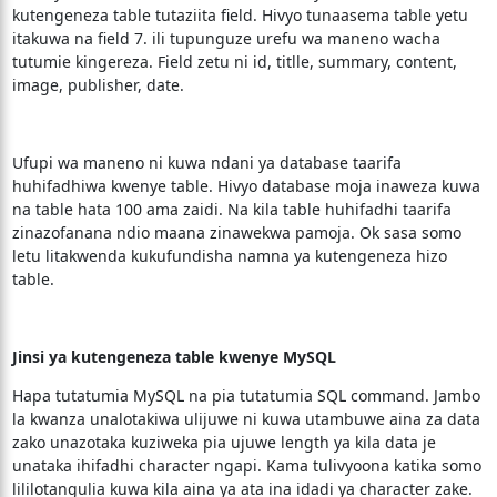
kutengeneza table tutaziita field. Hivyo tunaasema table yetu
itakuwa na field 7. ili tupunguze urefu wa maneno wacha
tutumie kingereza. Field zetu ni id, titlle, summary, content,
image, publisher, date.
Ufupi wa maneno ni kuwa ndani ya database taarifa
huhifadhiwa kwenye table. Hivyo database moja inaweza kuwa
na table hata 100 ama zaidi. Na kila table huhifadhi taarifa
zinazofanana ndio maana zinawekwa pamoja. Ok sasa somo
letu litakwenda kukufundisha namna ya kutengeneza hizo
table.
Jinsi ya kutengeneza table kwenye MySQL
Hapa tutatumia MySQL na pia tutatumia SQL command. Jambo
la kwanza unalotakiwa ulijuwe ni kuwa utambuwe aina za data
zako unazotaka kuziweka pia ujuwe length ya kila data je
unataka ihifadhi character ngapi. Kama tulivyoona katika somo
lililotangulia kuwa kila aina ya ata ina idadi ya character zake.