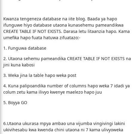
Kwanza tengeneza database na iite blog. Baada ya hapo
ifunguwe hiyo database utaona kunasehemu pameandikwa
CREATE TABLE IF NOT EXISTS. Darasa letu litaanzia hapo. Kama
umefika hapo fuata hatuwa zifuatazo:-
1. Funguwa database
2. Utaona sehemu pameandika CREATE TABLE IF NOT EXISTS na
jini kuna kabosi
3. Weka jina la table hapo weka post
4. Kuna palipoandika number of columns hapo weka 7 idadi ya
colum zetu kama ilivyo kwenye maelezo hapo juu
5. Boyya GO
6.Utaona ukurasa mpya ambao una vijumba vingivingi lakini
ukivihesabu kwa kwenda chini utaona ni 7 kama ulivyoweka