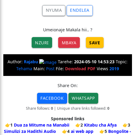
NYUMA
ENDELEA
Umeionaje Makala hii.. ?
NZURI
MBAYA
SAVE
Author:
Rajabu
Tarehe:
2024-05-10 14:53:23
Topic:
Tehama
Main:
Post
File:
Download PDF
Views
2019
Share On:
FACEBOOK
WHATSAPP
Share follows:
0
| Unique share links followed:
0
Sponsored links
👉1
Dua za Mitume na Manabii
👉2
Kitabu cha Afya
👉3
Simulizi za Hadithi Audio
👉4
ai web app
👉5
Bongolite -