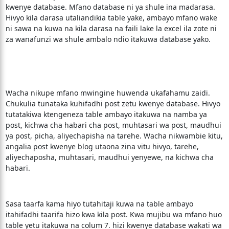
kwenye database. Mfano database ni ya shule ina madarasa.
Hivyo kila darasa utaliandikia table yake, ambayo mfano wake
ni sawa na kuwa na kila darasa na faili lake la excel ila zote ni
za wanafunzi wa shule ambalo ndio itakuwa database yako.
Wacha nikupe mfano mwingine huwenda ukafahamu zaidi.
Chukulia tunataka kuhifadhi post zetu kwenye database. Hivyo
tutatakiwa ktengeneza table ambayo itakuwa na namba ya
post, kichwa cha habari cha post, muhtasari wa post, maudhui
ya post, picha, aliyechapisha na tarehe. Wacha nikwambie kitu,
angalia post kwenye blog utaona zina vitu hivyo, tarehe,
aliyechaposha, muhtasari, maudhui yenyewe, na kichwa cha
habari.
Sasa taarfa kama hiyo tutahitaji kuwa na table ambayo
itahifadhi taarifa hizo kwa kila post. Kwa mujibu wa mfano huo
table yetu itakuwa na colum 7. hizi kwenye database wakati wa