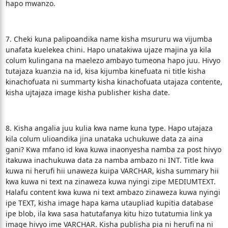
hapo mwanzo.
7. Cheki kuna palipoandika name kisha msururu wa vijumba
unafata kuelekea chini. Hapo unatakiwa ujaze majina ya kila
colum kulingana na maelezo ambayo tumeona hapo juu. Hivyo
tutajaza kuanzia na id, kisa kijumba kinefuata ni title kisha
kinachofuata ni summarty kisha kinachofuata utajaza contente,
kisha ujtajaza image kisha publisher kisha date.
8. Kisha angalia juu kulia kwa name kuna type. Hapo utajaza
kila colum ulioandika jina unataka uchukuwe data za aina
gani? Kwa mfano id kwa kuwa inaonyesha namba za post hivyo
itakuwa inachukuwa data za namba ambazo ni INT. Title kwa
kuwa ni herufi hii unaweza kuipa VARCHAR, kisha summary hii
kwa kuwa ni text na zinaweza kuwa nyingi zipe MEDIUMTEXT.
Halafu content kwa kuwa ni text ambazo zinaweza kuwa nyingi
ipe TEXT, kisha image hapa kama utaupliad kupitia database
ipe blob, ila kwa sasa hatutafanya kitu hizo tutatumia link ya
image hivyo ime VARCHAR. Kisha publisha pia ni herufi na ni