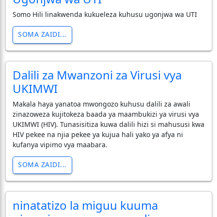
Somo Hili linakwenda kukueleza kuhusu ugonjwa wa UTI
SOMA ZAIDI...
​Dalili za Mwanzoni za Virusi vya
UKIMWI
​Makala haya yanatoa mwongozo kuhusu dalili za awali
zinazoweza kujitokeza baada ya maambukizi ya virusi vya
UKIMWI (HIV). Tunasisitiza kuwa dalili hizi si mahususi kwa
HIV pekee na njia pekee ya kujua hali yako ya afya ni
kufanya vipimo vya maabara.
SOMA ZAIDI...
ninatatizo la miguu kuuma