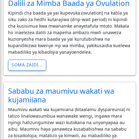
Dalili za Mimba Baada ya Ovulation
Kipindi cha baada ya yai kupevuka (ovulation) na kabla ya
siku zako za hedhi kutarajiwa (drip-wait period) ni kipindi
cha kusisimua kwa mwanamke anayetafuta mtoto. Makala
hii inaelezea dalili za mapema ambazo mwili unaweza
kuzionyesha mara baada ya yai kurutubishwa na
kupandikizwa kwenye mji wa mimba, yakikusaidia kuelewa
mabadiliko ya kibaolojia yanayoendelea.
SOMA ZAIDI...
Sababu za maumivu wakati wa
kujamiiana
​Maumivu wakati wa kujamiiana (kitaalamu dyspareunia) ni
tatizo linalowasumbua wanawake wengi, ingawa mara
nyingi halizungumzwi wazi kutokana na unyanyapaa au
aibu. Maumivu haya yanaweza kusababishwa na sababu
za kisaikolojia, matatizo ya kimwili, au mabadiliko ya