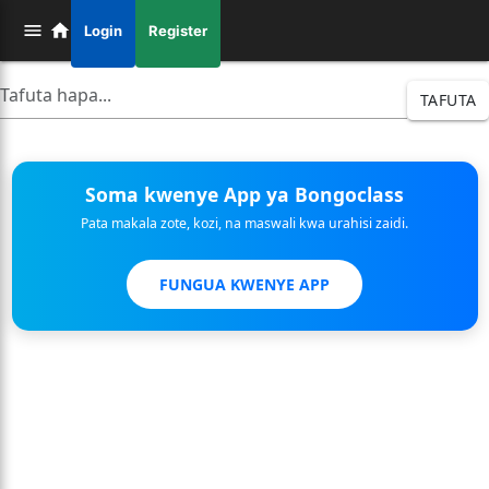
Login
Register
TAFUTA
Soma kwenye App ya Bongoclass
Pata makala zote, kozi, na maswali kwa urahisi zaidi.
FUNGUA KWENYE APP