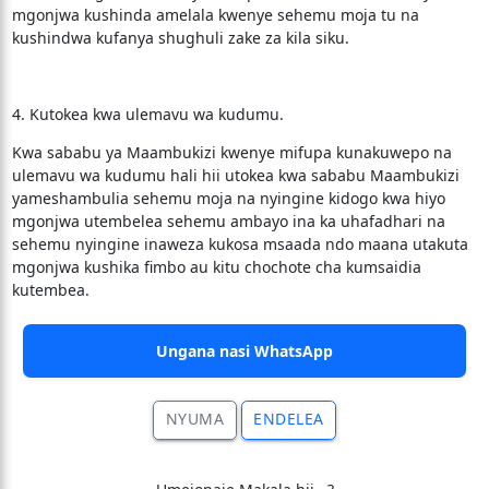
mgonjwa kushinda amelala kwenye sehemu moja tu na
kushindwa kufanya shughuli zake za kila siku.
4. Kutokea kwa ulemavu wa kudumu.
Kwa sababu ya Maambukizi kwenye mifupa kunakuwepo na
ulemavu wa kudumu hali hii utokea kwa sababu Maambukizi
yameshambulia sehemu moja na nyingine kidogo kwa hiyo
mgonjwa utembelea sehemu ambayo ina ka uhafadhari na
sehemu nyingine inaweza kukosa msaada ndo maana utakuta
mgonjwa kushika fimbo au kitu chochote cha kumsaidia
kutembea.
Ungana nasi WhatsApp
NYUMA
ENDELEA