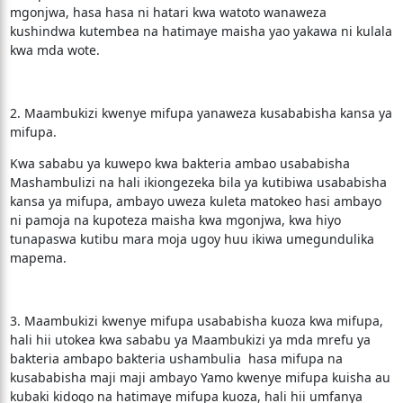
mgonjwa, hasa hasa ni hatari kwa watoto wanaweza
kushindwa kutembea na hatimaye maisha yao yakawa ni kulala
kwa mda wote.
2. Maambukizi kwenye mifupa yanaweza kusababisha kansa ya
mifupa.
Kwa sababu ya kuwepo kwa bakteria ambao usababisha
Mashambulizi na hali ikiongezeka bila ya kutibiwa usababisha
kansa ya mifupa, ambayo uweza kuleta matokeo hasi ambayo
ni pamoja na kupoteza maisha kwa mgonjwa, kwa hiyo
tunapaswa kutibu mara moja ugoy huu ikiwa umegundulika
mapema.
3. Maambukizi kwenye mifupa usababisha kuoza kwa mifupa,
hali hii utokea kwa sababu ya Maambukizi ya mda mrefu ya
bakteria ambapo bakteria ushambulia hasa mifupa na
kusababisha maji maji ambayo Yamo kwenye mifupa kuisha au
kubaki kidogo na hatimaye mifupa kuoza, hali hii umfanya