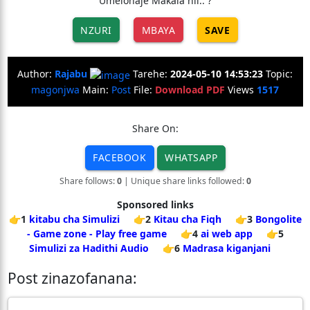
Umeionaje Makala hii.. ?
NZURI
MBAYA
SAVE
Author:
Rajabu
Tarehe:
2024-05-10 14:53:23
Topic:
magonjwa
Main:
Post
File:
Download PDF
Views
1517
Share On:
FACEBOOK
WHATSAPP
Share follows:
0
| Unique share links followed:
0
Sponsored links
👉1
kitabu cha Simulizi
👉2
Kitau cha Fiqh
👉3
Bongolite
- Game zone - Play free game
👉4
ai web app
👉5
Simulizi za Hadithi Audio
👉6
Madrasa kiganjani
Post zinazofanana: