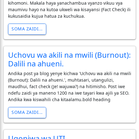
kihomoni. Makala haya yanachambua vyanzo vikuu vya
maumivu hayo na kutoa ukweli wa kisayansi (Fact Check) ili
kukusaidia kujua hatua za kuchukua.
SOMA ZAIDI...
Uchovu wa akili na mwili (Burnout):
Dalili na ahueni.
Andika post ya blog yenye kichwa 'Uchovu wa akili na mwili
(Burnout): Dalili na ahueni.', muhtasari, utangulizi,
maudhui, fact check (Je! wajuwa?) na hitimisho. Post iwe
ndefu zaidi ya maneno 1200 na iwe tayari kwa ajili ya SEO.
Andika kwa kiswahili cha kitaalamu.bold heading
SOMA ZAIDI...
Ugonjwa wa UTI