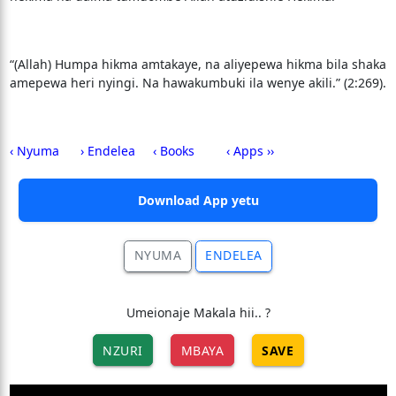
“(Allah) Humpa hikma amtakaye, na aliyepewa hikma bila shaka
amepewa heri nyingi. Na hawakumbuki ila wenye akili.” (2:269).
‹ Nyuma
› Endelea
‹ Books
‹ Apps ››
Download App yetu
NYUMA
ENDELEA
Umeionaje Makala hii.. ?
NZURI
MBAYA
SAVE