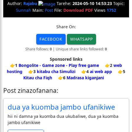
Author:
Rajabu
Tarehe:
2024-05-10 14:53:23
Topic:
Sunnah
Main:
Post
File:
Download PDF
Views
1752
Share On:
FACEBOOK
WHATSAPP
Share follows:
0
| Unique share links followed:
0
Sponsored links
👉1
Bongolite - Game zone - Play free game
👉2
web
hosting
👉3
kitabu cha Simulizi
👉4
ai web app
👉5
Kitau cha Fiqh
👉6
Madrasa kiganjani
Post zinazofanana:
dua ya kuomba jambo ufanikiwe
hii ni damna ya kuomba dua ukubaliwe, dua ya kuomba
jambo ufanikiwe