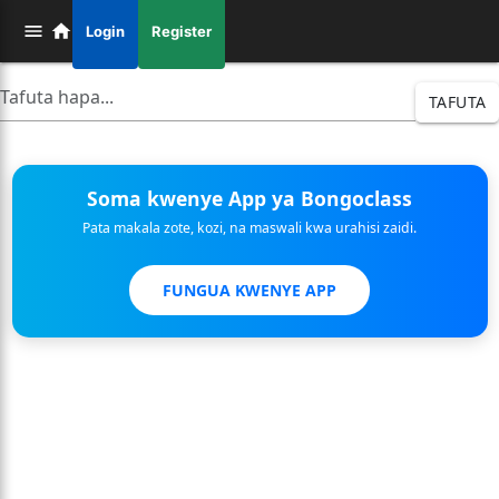
Login
Register
TAFUTA
Soma kwenye App ya Bongoclass
Pata makala zote, kozi, na maswali kwa urahisi zaidi.
FUNGUA KWENYE APP