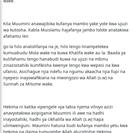
wake.
Kila Muumini anawajibika kufanya mambo yake yote kwa ujuzi
wa kutosha. Kabla Muislamu hajafanya jambo lolote anatakiwa
afahamu len
go la hilo analolifanya na je, hilo lengo linampelekea
kumuabudu Mola wake na kuwa Khalifa wake au la. Baada ya
kulifahamu lengo hanabudi kuwa na ujuzi na mbinu
zinazostahiki kumfikisha kwenye lengo kwa wepesi na kwa
ufanisi. Asichague njia ndefu na ngumu akaacha njia fupi na
nyepesi inayowafikiana na mwongozo wa Allah (s.w) na
Sunnah za Mitume wake.
Hekima ni katika vipengele vya tabia njema vilivyo azizi
anavyotakiwa avipiganie Muumini ili awe na hadhi
inayostahiki, hadhi ya Ukhalifa wa Allah (s.w) hapa
ulimwenguni. Waumini hatuna budi kufanya mambo yetu kwa
hekima na daima tumuombe Allah atuzidishie Hekima.