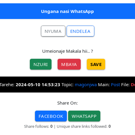
Ungana nasi WhatsApp
NYUMA
ENDELEA
Umeionaje Makala hii.. ?
NZURI
MBAYA
SAVE
Tarehe:
2024-05-10 14:53:23
Topic:
magonjwa
Main:
Post
File:
D
Share On:
FACEBOOK
WHATSAPP
Share follows:
0
| Unique share links followed:
0