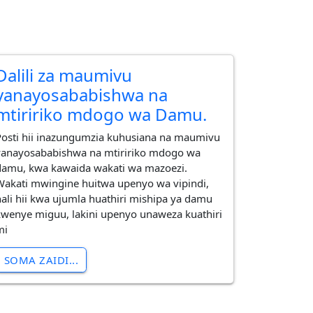
Dalili za maumivu
yanayosababishwa na
mtiririko mdogo wa Damu.
Posti hii inazungumzia kuhusiana na maumivu
yanayosababishwa na mtiririko mdogo wa
damu, kwa kawaida wakati wa mazoezi.
Wakati mwingine huitwa upenyo wa vipindi,
hali hii kwa ujumla huathiri mishipa ya damu
kwenye miguu, lakini upenyo unaweza kuathiri
mi
SOMA ZAIDI...