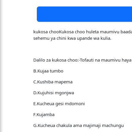
kukosa chooKukosa choo huleta maumivu baada 
sehemu ya chini kwa upande wa kulia.
Dalilo za kukosa choo:-Tofauti na maumivu haya 
B.Kujaa tumbo
C.Kushiba mapema
D.Kujuhisi mgonjwa
E.Kucheua gesi mdomoni
F.Kujamba
G.Kucheua chakula ama majimaji machungu