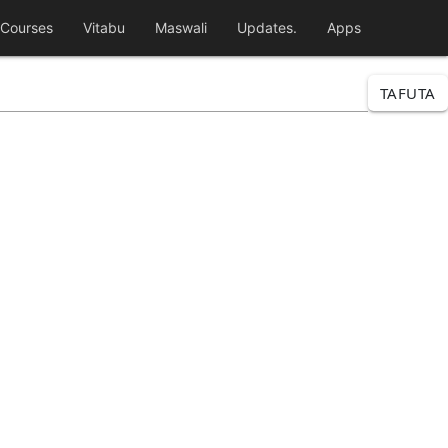
Courses
Vitabu
Maswali
Updates.
Apps
TAFUTA