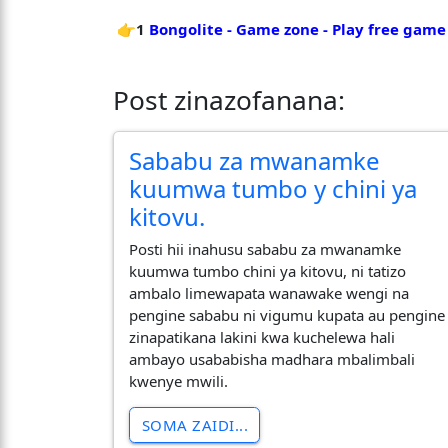
👉1
Bongolite - Game zone - Play free game
Post zinazofanana:
Sababu za mwanamke
kuumwa tumbo y chini ya
kitovu.
Posti hii inahusu sababu za mwanamke
kuumwa tumbo chini ya kitovu, ni tatizo
ambalo limewapata wanawake wengi na
pengine sababu ni vigumu kupata au pengine
zinapatikana lakini kwa kuchelewa hali
ambayo usababisha madhara mbalimbali
kwenye mwili.
SOMA ZAIDI...