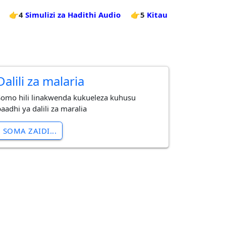
👉4
Simulizi za Hadithi Audio
👉5
Kitau
Dalili za malaria
Somo hili linakwenda kukueleza kuhusu
aadhi ya dalili za maralia
SOMA ZAIDI...