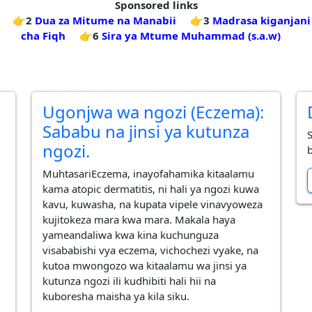
Sponsored links
👉2
Dua za Mitume na Manabii
👉3
Madrasa kiganjani
cha Fiqh
👉6
Sira ya Mtume Muhammad (s.a.w)
Ugonjwa wa ngozi (Eczema):
Sababu na jinsi ya kutunza
ngozi.
b
​Muhtasari ​Eczema, inayofahamika kitaalamu
kama atopic dermatitis, ni hali ya ngozi kuwa
kavu, kuwasha, na kupata vipele vinavyoweza
kujitokeza mara kwa mara. Makala haya
yameandaliwa kwa kina kuchunguza
visababishi vya eczema, vichochezi vyake, na
kutoa mwongozo wa kitaalamu wa jinsi ya
kutunza ngozi ili kudhibiti hali hii na
kuboresha maisha ya kila siku.