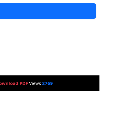
ownload PDF
Views
2769