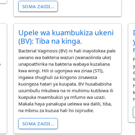
SOMA ZAIDI...
Upele wa kuambukiza ukeni
(BV): Tiba na kinga.
Bacterial Vaginosis (BV) ni hali inayotokea pale
uwiano wa bakteria wazuri (wanaolinda uke)
o
unapoathirika na bakteria wabaya kuzaliana
kwa wingi. Hili si ugonjwa wa zinaa (STI),
ingawa shughuli za kingono zinaweza
kuongeza hatari ya kuupata. BV husababisha
usumbufu mkubwa na ni muhimu kutibiwa ili
kuepuka maambukizi ya mfumo wa uzazi.
Makala haya yanakupa uelewa wa dalili, tiba,
na mbinu za kuzuia hali hii isijirudie.
SOMA ZAIDI...