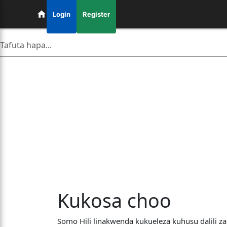
Login
Register
Kukosa choo
Somo Hili linakwenda kukueleza kuhusu dalili z