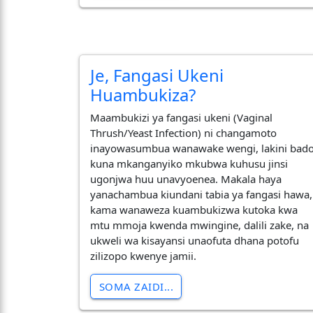
Je, Fangasi Ukeni
Huambukiza?
Maambukizi ya fangasi ukeni (Vaginal
Thrush/Yeast Infection) ni changamoto
inayowasumbua wanawake wengi, lakini bad
kuna mkanganyiko mkubwa kuhusu jinsi
ugonjwa huu unavyoenea. Makala haya
yanachambua kiundani tabia ya fangasi hawa,
kama wanaweza kuambukizwa kutoka kwa
mtu mmoja kwenda mwingine, dalili zake, na
ukweli wa kisayansi unaofuta dhana potofu
zilizopo kwenye jamii.
SOMA ZAIDI...