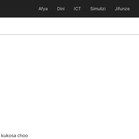
Afya
Dini
ICT
Simulizi
Jifunze
a kukosa choo