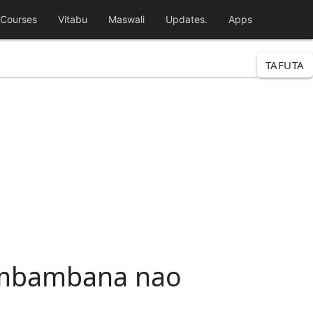
Courses
Vitabu
Maswali
Updates.
Apps
TAFUTA
kumbambana nao