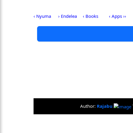
‹ Nyuma
› Endelea
‹ Books
‹ Apps ››
Author:
Rajabu