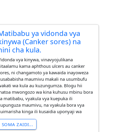
Matibabu ya vidonda vya
kinywa (Canker sores) na
nini cha kula.
Vidonda vya kinywa, vinavyojulikana
kitaalamu kama aphthous ulcers au canker
sores, ni changamoto ya kawaida inayoweza
kusababisha maumivu makali na usumbufu
wakati wa kula au kuzungumza. Blogu hii
inatoa mwongozo wa kina kuhusu mbinu bora
za matibabu, vyakula vya kuepuka ili
kupunguza maumivu, na vyakula bora vya
kuimarisha kinga ili kusaidia uponyaji wa
SOMA ZAIDI...