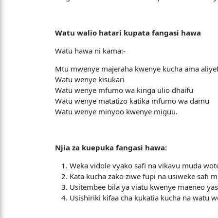
Watu walio hatari kupata fangasi hawa
Watu hawa ni kama:-
Mtu mwenye majeraha kwenye kucha ama aliyef
Watu wenye kisukari
Watu wenye mfumo wa kinga ulio dhaifu
Watu wenye matatizo katika mfumo wa damu
Watu wenye minyoo kwenye miguu.
Njia za kuepuka fangasi hawa:
Weka vidole vyako safi na vikavu muda wot
Kata kucha zako ziwe fupi na usiweke safi 
Usitembee bila ya viatu kwenye maeneo yas
Usishiriki kifaa cha kukatia kucha na watu 