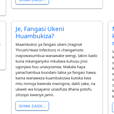
Je, Fangasi Ukeni
Huambukiza?
i
Maambukizi ya fangasi ukeni (Vaginal
Thrush/Yeast Infection) ni changamoto
inayowasumbua wanawake wengi, lakini bado
kuna mkanganyiko mkubwa kuhusu jinsi
ugonjwa huu unavyoenea. Makala haya
yanachambua kiundani tabia ya fangasi hawa,
kama wanaweza kuambukizwa kutoka kwa
mtu mmoja kwenda mwingine, dalili zake, na
ukweli wa kisayansi unaofuta dhana potofu
zilizopo kwenye jamii.
SOMA ZAIDI...