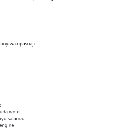
anyiwa upasuaji
e
muda wote
iyo salama.
wengine