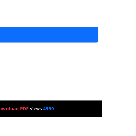
ownload PDF
Views
4990