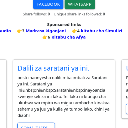
FACEBOOK
WHATSAPP
Share follows:
0
| Unique share links followed:
0
Sponsored links
 Audio
👉3
Madrasa kiganjani
👉4
kitabu cha Simulizi
👉6
Kitabu cha Afya
Dalili za saratani ya ini.
posti inaonyesha dalili mbalimbali za Saratani
ya ini. Saratani ya
ini&nbsp;ni&nbsp;Saratani&nbsp;inayoanzia
kwenye seli za ini lako. Ini lako ni kiungo cha
ukubwa wa mpira wa miguu ambacho kinakaa
sehemu ya juu ya kulia ya tumbo lako, chini ya
diaphr
SOMA ZAIDI...