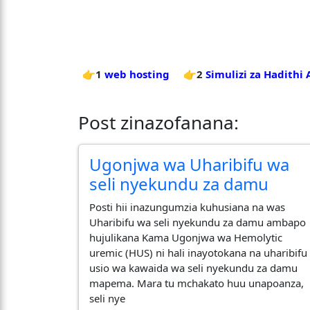
👉1
web hosting
👉2
Simulizi za Hadithi
Post zinazofanana:
Ugonjwa wa Uharibifu wa
seli nyekundu za damu
Posti hii inazungumzia kuhusiana na was
Uharibifu wa seli nyekundu za damu ambapo
hujulikana Kama Ugonjwa wa Hemolytic
uremic (HUS) ni hali inayotokana na uharibifu
usio wa kawaida wa seli nyekundu za damu
mapema. Mara tu mchakato huu unapoanza,
seli nye