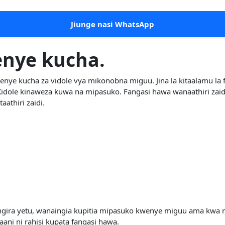
Jiunge nasi WhatsApp
enye kucha.
ye kucha za vidole vya mikonobna miguu. Jina la kitaalamu la 
. Kidole kinaweza kuwa na mipasuko. Fangasi hawa wanaathiri za
thiri zaidi.
ira yetu, wanaingia kupitia mipasuko kwenye miguu ama kwa n
aani ni rahisi kupata fangasi hawa.