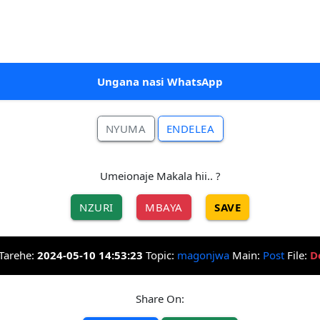
Ungana nasi WhatsApp
NYUMA
ENDELEA
Umeionaje Makala hii.. ?
NZURI
MBAYA
SAVE
Tarehe:
2024-05-10 14:53:23
Topic:
magonjwa
Main:
Post
File:
D
Share On: