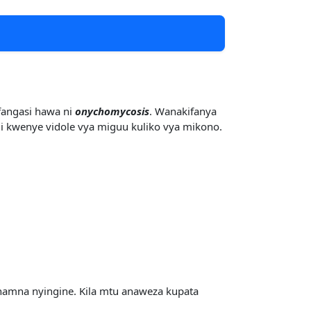
fangasi hawa ni
onychomycosis
. Wanakifanya
idi kwenye vidole vya miguu kuliko vya mikono.
amna nyingine. Kila mtu anaweza kupata