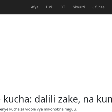
Afya
Dini
ICT
Simulizi
Jifunze
 kucha: dalili zake, na 
enye kucha za vidole vya mikonobna miguu.