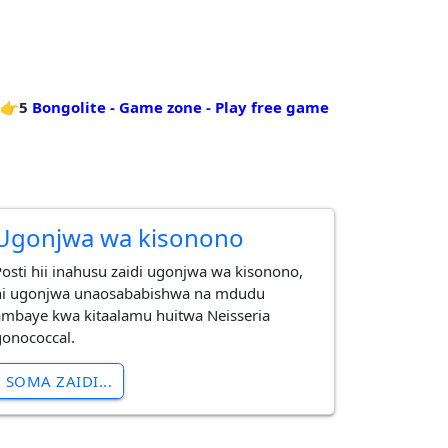
👉5
Bongolite - Game zone - Play free game
Ugonjwa wa kisonono
Posti hii inahusu zaidi ugonjwa wa kisonono,
ni ugonjwa unaosababishwa na mdudu
ambaye kwa kitaalamu huitwa Neisseria
gonococcal.
SOMA ZAIDI...